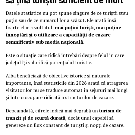
să țină turiștii suficient de mult
Datele statistice nu pot spune singure de ce turiștii stau
puțin sau de ce numărul lor a scăzut. Ele arată însă
foarte clar rezultatul:
mai puțini turiști, mai puține
înnoptări și o utilizare a capacității de cazare
semnificativ sub media națională
.
Este o situație care ridică întrebări despre felul în care
județul își valorifică potențialul turistic.
Alba beneficiază de obiective istorice și naturale
importante, însă statisticile din 2026 arată că atragerea
vizitatorilor nu se traduce automat în sejururi mai lungi
și într-o ocupare ridicată a structurilor de cazare.
Deocamdată, cifrele indică mai degrabă un
turism de
tranzit și de scurtă durată
, decât unul capabil să
genereze un flux constant de turiști și nopți de cazare.