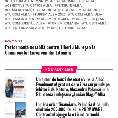
HOTELURI ALBA
ÎNNOPTĂRI ALBA
JUDEȚUL ALBA
OBIECTIVE TURISTICE ALBA
PENSIUNI ALBA
SCĂDERE TURIȘTI ALBA
STATISTICI TURISM ALBA
STIRI
TURISM ALBA
TURISM ALBA 2026
TURISM ALBA IULIA
TURISM ÎN ALBA
TURISM ÎN REGRES
TURISM JUDEȚEAN
TURISM JUDEȚUL ALBA
TURISM ROMÂNIA
TURIȘTI ALBA
TURIȘTI ROMÂNI ALBA
TURIȘTI STRĂINI ALBA
DON'T MISS
Performanță notabilă pentru Tiberiu Mureșan la
Campionatul European din Lituania
YOU MAY LIKE
Un autor de benzi desenate vine la Alba!
Evenimentul gratuit care îi va surprinde pe
iubitorii de lectură, Alexandru Palamariu la
Biblioteca Județeană „Lucian Blaga” Alba
În plină criză financiară, Primăria Alba Iulia
cheltuie 200.000 de lei pe PROMOVARE.
Contractul ajunge la o firmă cu vechi