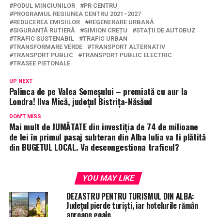
PODUL MINCIUNILOR
PR CENTRU
PROGRAMUL REGIUNEA CENTRU 2021–2027
REDUCEREA EMISIILOR
REGENERARE URBANĂ
SIGURANȚĂ RUTIERĂ
SIMION CREȚU
STAȚII DE AUTOBUZ
TRAFIC SUSTENABIL
TRAFIC URBAN
TRANSFORMARE VERDE
TRANSPORT ALTERNATIV
TRANSPORT PUBLIC
TRANSPORT PUBLIC ELECTRIC
TRASEE PIETONALE
UP NEXT
Palinca de pe Valea Someșului – premiată cu aur la
Londra! Ilva Mică, județul Bistrița-Năsăud
DON'T MISS
Mai mult de JUMĂTATE din investiția de 74 de milioane
de lei în primul pasaj subteran din Alba Iulia va fi plătită
din BUGETUL LOCAL. Va descongestiona traficul?
YOU MAY LIKE
DEZASTRU PENTRU TURISMUL DIN ALBA:
Județul pierde turiști, iar hotelurile rămân
aproape goale