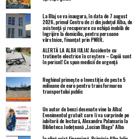
La Blaj se va inaugura, în data de 7 august
2026, primul Centru de zi din județul Alba, de
asistență și recuperare cu echipă mobilă de
îngrijire la domiciliu, pentru persoane
vârstnice, finanțat prin PNRR.
ALERTĂ LA ALBA IULIA! Accidente cu
trotinete electrice în creștere – Copiii sunt
în pericol! Ce spun medicii de urgență
Reghinul primește o Investiție de peste 5
milioane de euro pentru transformarea
transportului public
Un autor de benzi desenate vine la Alba!
Evenimentul gratuit care îi va surprinde pe
iubitorii de lectură, Alexandru Palamariu la
Biblioteca Județeană „Lucian Blaga” Alba
În plină criză financiară, Primăria Alba Iulia