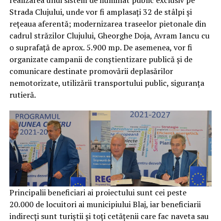
realizarea unui sistem de iluminat public exclusiv pe
Strada Clujului, unde vor fi amplasați 32 de stâlpi și
rețeaua aferentă; modernizarea traseelor pietonale din
cadrul străzilor Clujului, Gheorghe Doja, Avram Iancu cu
o suprafață de aprox. 5.900 mp. De asemenea, vor fi
organizate campanii de conștientizare publică și de
comunicare destinate promovării deplasărilor
nemotorizate, utilizării transportului public, siguranța
rutieră.
Principalii beneficiari ai proiectului sunt cei peste
20.000 de locuitori ai municipiului Blaj, iar beneficiarii
indirecți sunt turiștii și toți cetățenii care fac naveta sau