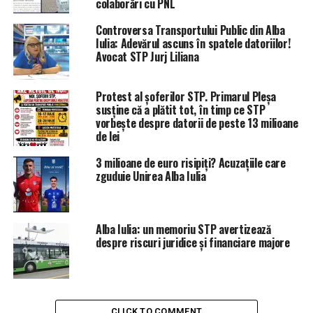
colaborări cu PNL
Controversa Transportului Public din Alba
Iulia: Adevărul ascuns în spatele datoriilor!
Avocat STP Jurj Liliana
Protest al șoferilor STP. Primarul Pleșa
susține că a plătit tot, în timp ce STP
vorbește despre datorii de peste 13 milioane
de lei
3 milioane de euro risipiți? Acuzațiile care
zguduie Unirea Alba Iulia
Alba Iulia: un memoriu STP avertizează
despre riscuri juridice şi financiare majore
CLICK TO COMMENT