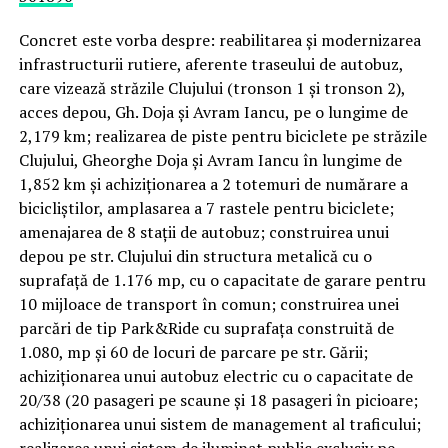
Concret este vorba despre: reabilitarea și modernizarea
infrastructurii rutiere, aferente traseului de autobuz,
care vizează străzile Clujului (tronson 1 și tronson 2),
acces depou, Gh. Doja și Avram Iancu, pe o lungime de
2,179 km; realizarea de piste pentru biciclete pe străzile
Clujului, Gheorghe Doja și Avram Iancu în lungime de
1,852 km și achiziționarea a 2 totemuri de numărare a
bicicliștilor, amplasarea a 7 rastele pentru biciclete;
amenajarea de 8 stații de autobuz; construirea unui
depou pe str. Clujului din structura metalică cu o
suprafață de 1.176 mp, cu o capacitate de garare pentru
10 mijloace de transport în comun; construirea unei
parcări de tip Park&Ride cu suprafața construită de
1.080, mp și 60 de locuri de parcare pe str. Gării;
achiziționarea unui autobuz electric cu o capacitate de
20/38 (20 pasageri pe scaune și 18 pasageri în picioare;
achiziționarea unui sistem de management al traficului;