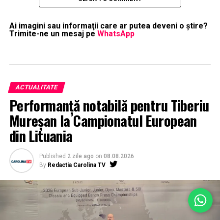
Ai imagini sau informaţii care ar putea deveni o ştire?
Trimite-ne un mesaj pe
WhatsApp
ACTUALITATE
Performanță notabilă pentru Tiberiu
Mureșan la Campionatul European
din Lituania
Published
2 zile ago
on
08.08.2026
By
Redactia Carolina TV