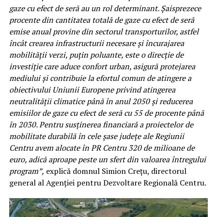
gaze cu efect de seră au un rol determinant. Șaisprezece
procente din cantitatea totală de gaze cu efect de seră
emise anual provine din sectorul transporturilor, astfel
încât crearea infrastructurii necesare și încurajarea
mobilității verzi, puțin poluante, este o direcție de
investiție care aduce confort urban, asigură protejarea
mediului și contribuie la efortul comun de atingere a
obiectivului Uniunii Europene privind atingerea
neutralității climatice până în anul 2050 și reducerea
emisiilor de gaze cu efect de seră cu 55 de procente până
în 2030. Pentru susținerea financiară a proiectelor de
mobilitate durabilă în cele șase județe ale Regiunii
Centru avem alocate în PR Centru 320 de milioane de
euro, adică aproape peste un sfert din valoarea întregului
program”,
explică domnul Simion Crețu, directorul
general al Agenției pentru Dezvoltare Regională Centru.