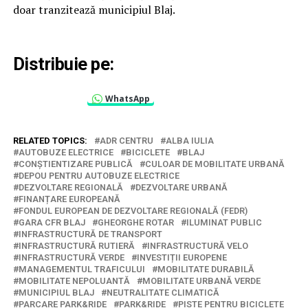
doar tranzitează municipiul Blaj.
Distribuie pe:
WhatsApp
RELATED TOPICS:
ADR CENTRU
ALBA IULIA
AUTOBUZE ELECTRICE
BICICLETE
BLAJ
CONȘTIENTIZARE PUBLICĂ
CULOAR DE MOBILITATE URBANĂ
DEPOU PENTRU AUTOBUZE ELECTRICE
DEZVOLTARE REGIONALĂ
DEZVOLTARE URBANĂ
FINANȚARE EUROPEANĂ
FONDUL EUROPEAN DE DEZVOLTARE REGIONALĂ (FEDR)
GARA CFR BLAJ
GHEORGHE ROTAR
ILUMINAT PUBLIC
INFRASTRUCTURĂ DE TRANSPORT
INFRASTRUCTURĂ RUTIERĂ
INFRASTRUCTURĂ VELO
INFRASTRUCTURĂ VERDE
INVESTIȚII EUROPENE
MANAGEMENTUL TRAFICULUI
MOBILITATE DURABILĂ
MOBILITATE NEPOLUANTĂ
MOBILITATE URBANĂ VERDE
MUNICIPIUL BLAJ
NEUTRALITATE CLIMATICĂ
PARCARE PARK&RIDE
PARK&RIDE
PISTE PENTRU BICICLETE