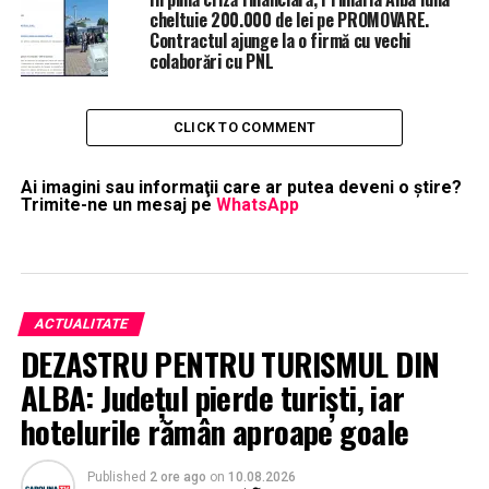
cheltuie 200.000 de lei pe PROMOVARE.
Contractul ajunge la o firmă cu vechi
colaborări cu PNL
CLICK TO COMMENT
Ai imagini sau informaţii care ar putea deveni o ştire?
Trimite-ne un mesaj pe
WhatsApp
ACTUALITATE
DEZASTRU PENTRU TURISMUL DIN
ALBA: Județul pierde turiști, iar
hotelurile rămân aproape goale
Published
2 ore ago
on
10.08.2026