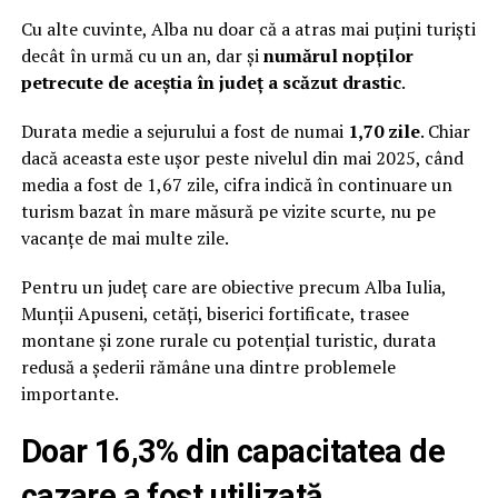
Cu alte cuvinte, Alba nu doar că a atras mai puțini turiști
decât în urmă cu un an, dar și
numărul nopților
petrecute de aceștia în județ a scăzut
drastic
.
Durata medie a sejurului a fost de numai
1,70 zile
. Chiar
dacă aceasta este ușor peste nivelul din mai 2025, când
media a fost de 1,67 zile, cifra indică în continuare un
turism bazat în mare măsură pe vizite scurte, nu pe
vacanțe de mai multe zile.
Pentru un județ care are obiective precum Alba Iulia,
Munții Apuseni, cetăți, biserici fortificate, trasee
montane și zone rurale cu potențial turistic, durata
redusă a șederii rămâne una dintre problemele
importante.
Doar 16,3% din capacitatea de
cazare a fost utilizată