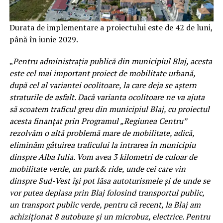
Durata de implementare a proiectului este de 42 de luni,
până în iunie 2029.
„
Pentru administrația publică din municipiul Blaj, acesta
este cel mai important proiect de mobilitate urbană,
după cel al variantei ocolitoare, la care deja se aștern
straturile de asfalt. Dacă varianta ocolitoare ne va ajuta
să scoatem traficul greu din municipiul Blaj, cu proiectul
acesta finanțat prin Programul „Regiunea Centru”
rezolvăm o altă problemă mare de mobilitate, adică,
eliminăm gâtuirea traficului la intrarea în municipiu
dinspre Alba Iulia. Vom avea 3 kilometri de culoar de
mobilitate verde, un park& ride, unde cei care vin
dinspre Sud-Vest își pot lăsa autoturismele și de unde se
vor putea deplasa prin Blaj folosind transportul public,
un transport public verde, pentru că recent, la Blaj am
achiziționat 8 autobuze și un microbuz, electrice. Pentru