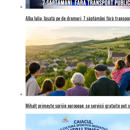
Alba Iulia, lăsată pe de drumuri: 7 săptămâni fără transport
Mihalț primește sprijin european: ce servicii gratuite pot 