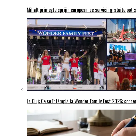
Mihalț primește sprijin european: ce servicii gratuite pot 
La Cluj: Ce se întâmplă la Wonder Family Fest 2026: concer