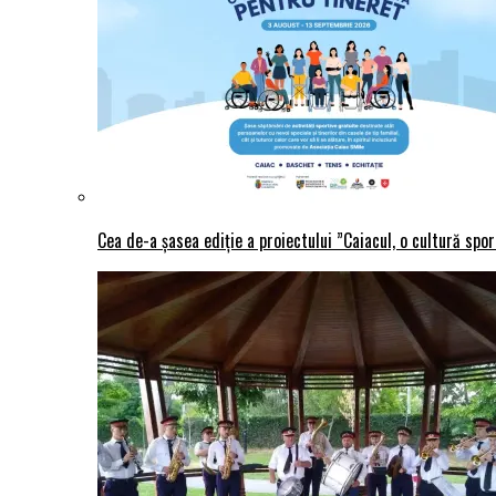
Cea de-a șasea ediție a proiectului ”Caiacul, o cultură spo