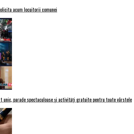
solicita acum locuitorii comunei
t unic, parade spectaculoase și activități gratuite pentru toate vârstele