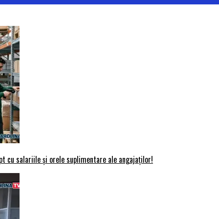
t cu salariile și orele suplimentare ale angajaților!