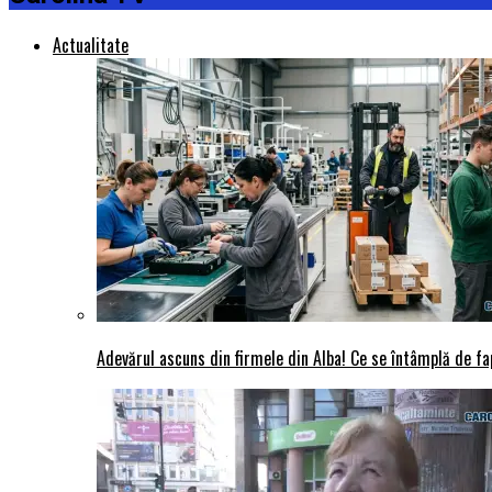
Actualitate
Adevărul ascuns din firmele din Alba! Ce se întâmplă de fap