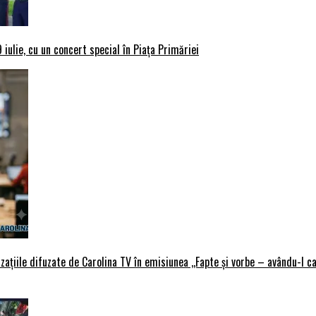
iulie, cu un concert special în Piața Primăriei
țiile difuzate de Carolina TV în emisiunea ,,Fapte și vorbe – avându-l ca 