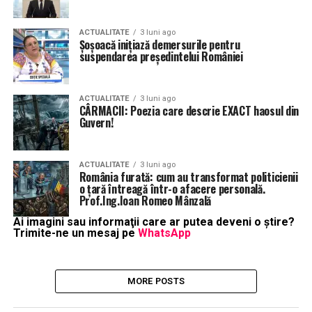
ACTUALITATE
3 luni ago
Șoșoacă inițiază demersurile pentru
suspendarea președintelui României
ACTUALITATE
3 luni ago
CÂRMACII: Poezia care descrie EXACT haosul din
Guvern!
ACTUALITATE
3 luni ago
România furată: cum au transformat politicienii
o țară întreagă într-o afacere personală.
Prof.Ing.Ioan Romeo Mânzală
Ai imagini sau informaţii care ar putea deveni o ştire?
Trimite-ne un mesaj pe
WhatsApp
MORE POSTS