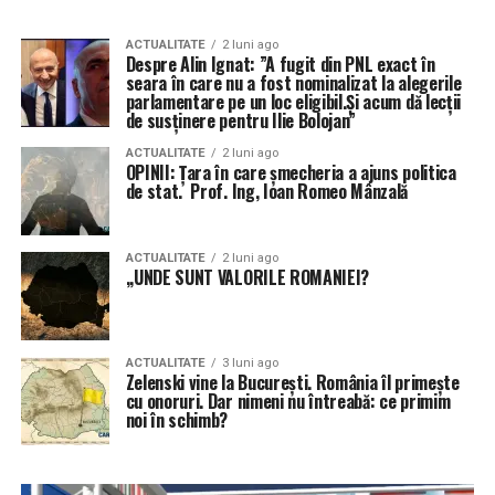
ACTUALITATE
2 luni ago
Despre Alin Ignat: ”A fugit din PNL exact în
seara în care nu a fost nominalizat la alegerile
parlamentare pe un loc eligibil.Și acum dă lecții
de susținere pentru Ilie Bolojan”
ACTUALITATE
2 luni ago
OPINII: Țara în care șmecheria a ajuns politica
de stat. Prof. Ing, Ioan Romeo Mânzală
ACTUALITATE
2 luni ago
,,UNDE SUNT VALORILE ROMANIEI?
ACTUALITATE
3 luni ago
Zelenski vine la București. România îl primește
cu onoruri. Dar nimeni nu întreabă: ce primim
noi în schimb?