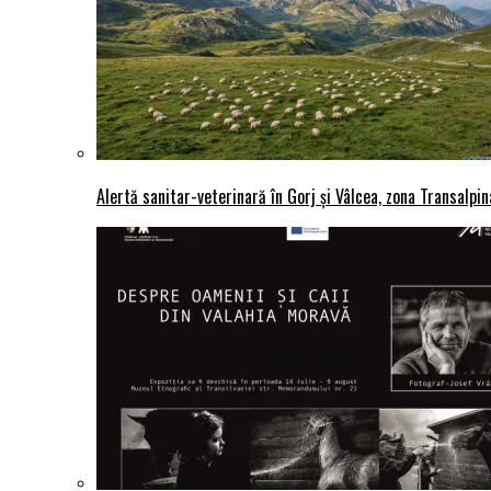
Alertă sanitar-veterinară în Gorj și Vâlcea, zona Transalpina