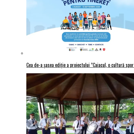
Cea de-a șasea ediție a proiectului ”Caiacul, o cultură spo