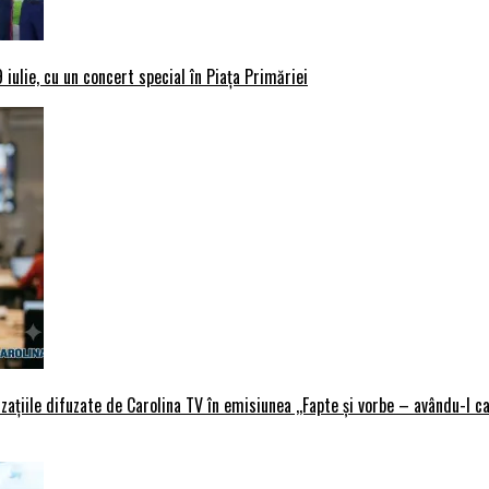
iulie, cu un concert special în Piața Primăriei
țiile difuzate de Carolina TV în emisiunea ,,Fapte și vorbe – avându-l ca 