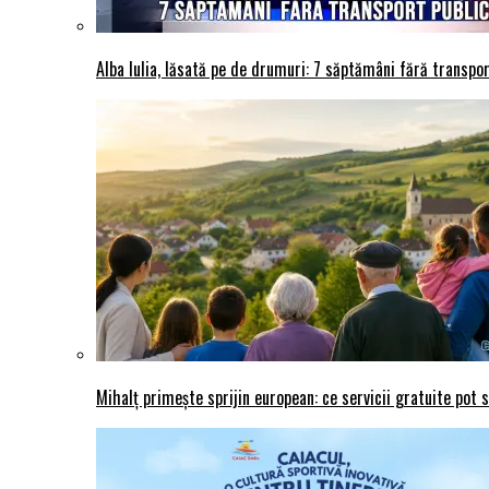
Alba Iulia, lăsată pe de drumuri: 7 săptămâni fără transport
Mihalț primește sprijin european: ce servicii gratuite pot 