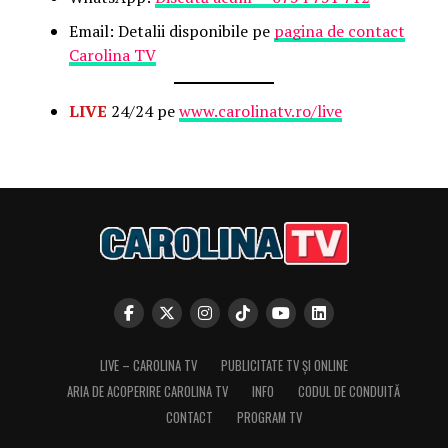
Email: Detalii disponibile pe
pagina de contact
Carolina TV
LIVE
24/24 pe
www.carolinatv.ro/live
LIVE – CAROLINA TV
PUBLICITATE TV ȘI ONLINE
ARIA DE ACOPERIRE CAROLINA TV
INFO
CODUL DE CONDUITĂ
CONTACT
PROGRAM TV