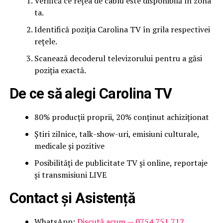
Verifică ce rețea de cablu este disponibilă în zona
ta.
Identifică poziția Carolina TV în grila respectivei
rețele.
Scanează decoderul televizorului pentru a găsi
poziția exactă.
De ce să alegi Carolina TV
80% producții proprii, 20% conținut achiziționat
Știri zilnice, talk-show-uri, emisiuni culturale,
medicale și pozitive
Posibilități de publicitate TV și online, reportaje
și transmisiuni LIVE
Contact și Asistență
WhatsApp:
Discută acum — 0754 751 712