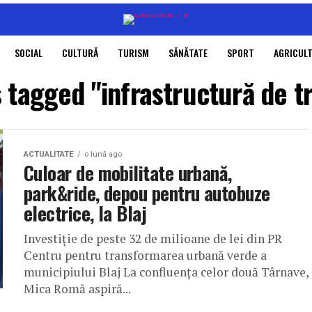
SOCIAL
CULTURĂ
TURISM
SĂNĂTATE
SPORT
AGRICUL
s tagged "infrastructură de t
ACTUALITATE
o lună ago
Culoar de mobilitate urbană,
park&ride, depou pentru autobuze
electrice, la Blaj
Investiție de peste 32 de milioane de lei din PR
Centru pentru transformarea urbană verde a
municipiului Blaj La confluența celor două Târnave,
Mica Romă aspiră...