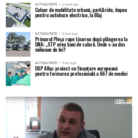
ACTUALITATE
o lună ago
Culoar de mobilitate urbană, park&ride, depou
pentru autobuze electrice, la Blaj
ACTUALITATE
2 luni ago
Primarul Pleșa rupe tăcerea după plângerea la
DNA: „STP avea bani de salarii. Unde s-au dus
milioane de lei?
ACTUALITATE
9 ani ago
DSP Alba: proiect cu finanțare europeană
pentru formarea profesională a 667 de medici