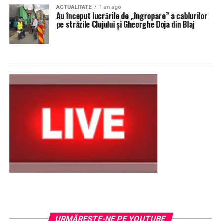
ACTUALITATE
1 an ago
Au început lucrările de „îngropare” a cablurilor
pe străzile Clujului și Gheorghe Doja din Blaj
URMĂREŞTE-NE PE YOUTUBE