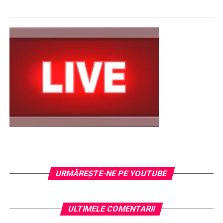
URMĂREŞTE-NE PE YOUTUBE
ULTIMELE COMENTARII