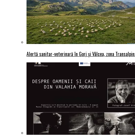
Alertă sanitar-veterinară în Gorj și Vâlcea, zona Transalpina