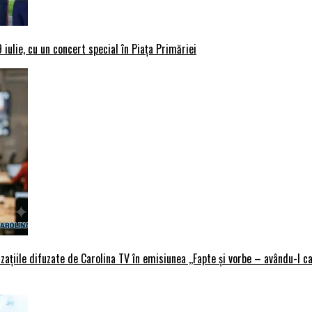
iulie, cu un concert special în Piața Primăriei
țiile difuzate de Carolina TV în emisiunea ,,Fapte și vorbe – avându-l ca 