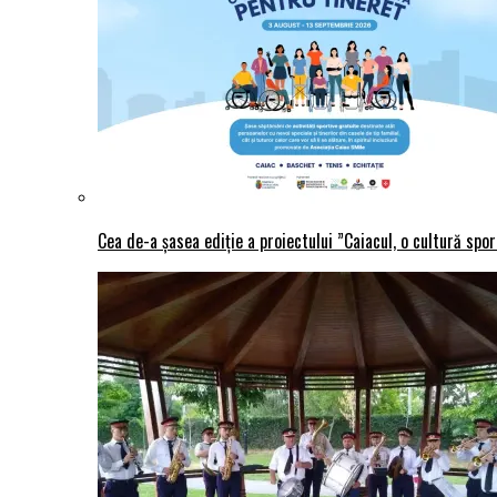
Cea de-a șasea ediție a proiectului ”Caiacul, o cultură spo