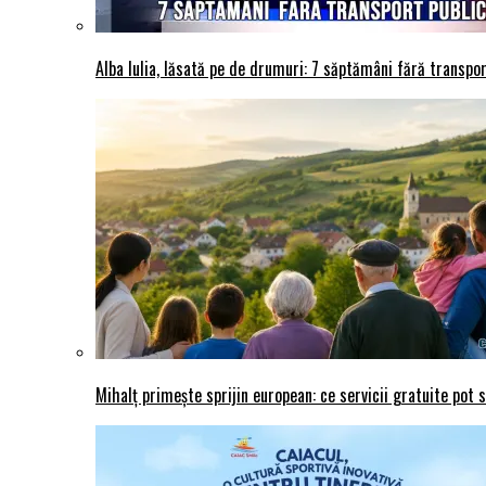
Alba Iulia, lăsată pe de drumuri: 7 săptămâni fără transport
Mihalț primește sprijin european: ce servicii gratuite pot 