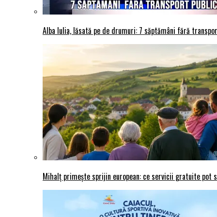
Alba Iulia, lăsată pe de drumuri: 7 săptămâni fără transport
Mihalț primește sprijin european: ce servicii gratuite pot 