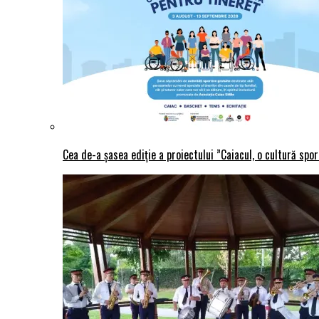
Cea de-a șasea ediție a proiectului ”Caiacul, o cultură spo