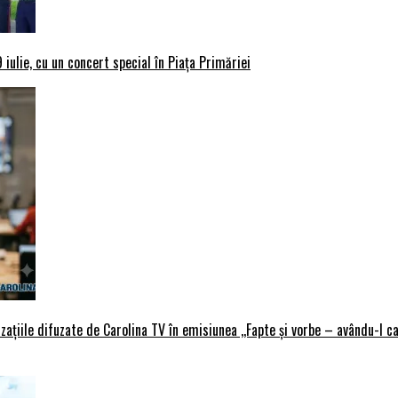
iulie, cu un concert special în Piața Primăriei
țiile difuzate de Carolina TV în emisiunea ,,Fapte și vorbe – avându-l ca 