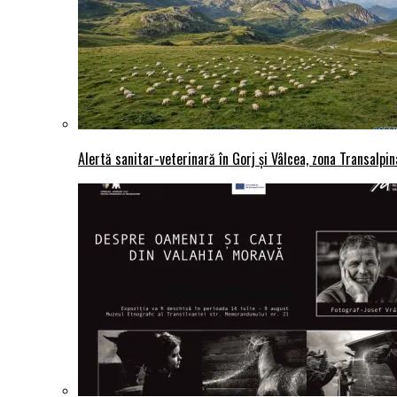
Alertă sanitar-veterinară în Gorj și Vâlcea, zona Transalpina