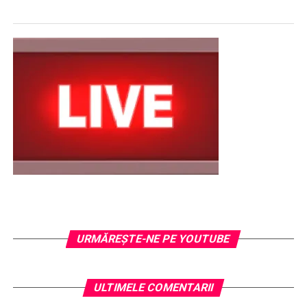
URMĂREŞTE-NE PE YOUTUBE
ULTIMELE COMENTARII