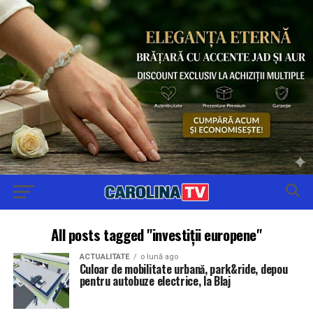
All posts tagged "investiții europene"
ACTUALITATE
o lună ago
Culoar de mobilitate urbană, park&ride, depou
pentru autobuze electrice, la Blaj