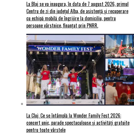
La Blaj se va inaugura, în data de 7 august 2026, primul
Centru de zi din județul Alba, de asistență și recuperare
cu echipă mobilă de îngrijire la domiciliu, pentru
persoane vârstnice, finanțat prin PNRR.
La Cluj: Ce se întâmplă la Wonder Family Fest 2026:
concert unic, parade spectaculoase și activități gratuite
pentru toate vârstele