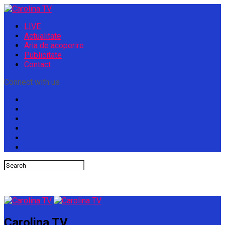
LIVE
Actualitate
Aria de acoperire
Publicitate
Contact
Connect with us
Carolina TV