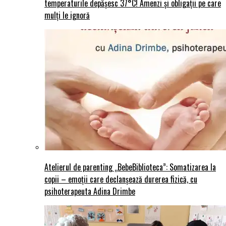
temperaturile depășesc 37°C! Amenzi și obligații pe care
mulți le ignoră
Atelierul de parenting „BebeBiblioteca”: Somatizarea la
copii – emoții care declanșează durerea fizică, cu
psihoterapeuta Adina Drimbe