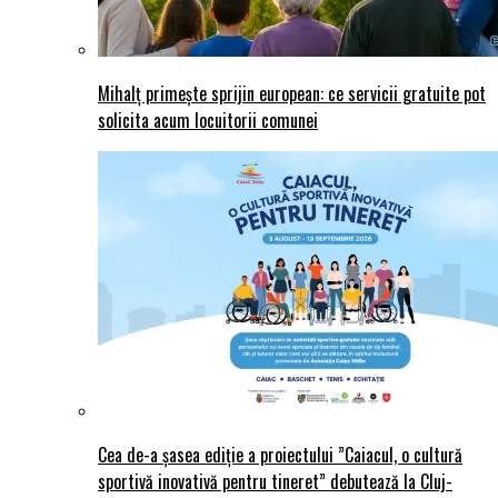
Mihalț primește sprijin european: ce servicii gratuite pot
solicita acum locuitorii comunei
Cea de-a șasea ediție a proiectului ”Caiacul, o cultură
sportivă inovativă pentru tineret” debutează la Cluj-