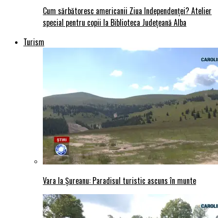
Cum sărbătoresc americanii Ziua Independenței? Atelier
special pentru copii la Biblioteca Județeană Alba
Turism
Vara la Șureanu: Paradisul turistic ascuns în munte