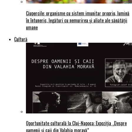
Ciupercile: organisme cu sistem imunitar propriu, lumină
în întuneric, legături cu nemurirea și aliate ale sănătății
umane
Cultură
Oportunitate culturală la Cluj-Napoca: Expoziția „Despre
oamenii și caii din Valahia moravă”