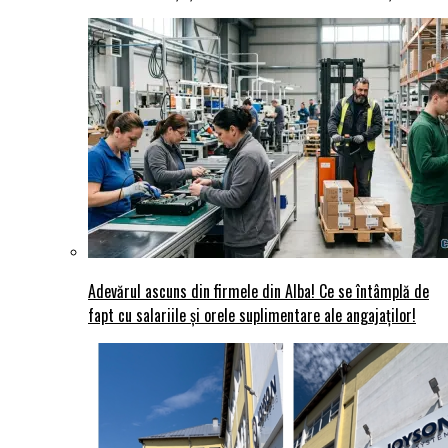
Adevărul ascuns din firmele din Alba! Ce se întâmplă de
fapt cu salariile și orele suplimentare ale angajaților!