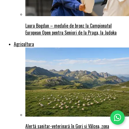
Laura Bogdan – medalie de bronz la Campionatul
European Open pentru Seniori de la Praga, la Judoka
Agricultura
Alertă sanitar-veterinară în Gorj și Vâlcea, zona