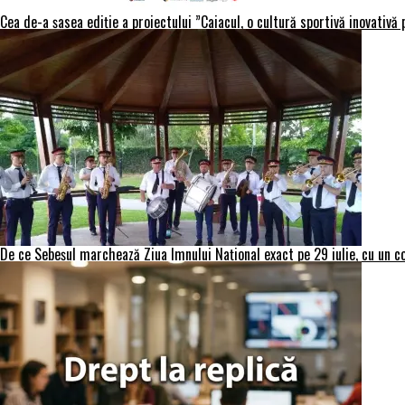
Cea de-a șasea ediție a proiectului ”Caiacul, o cultură sportivă inovativă
De ce Sebeșul marchează Ziua Imnului Național exact pe 29 iulie, cu un co