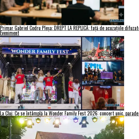
Primar Gabriel Codru Pleșa: DREPT LA REPLICĂ: față de acuzațiile difuzate 
Eveniment
La Cluj: Ce se întâmplă la Wonder Family Fest 2026: concert unic, parade 