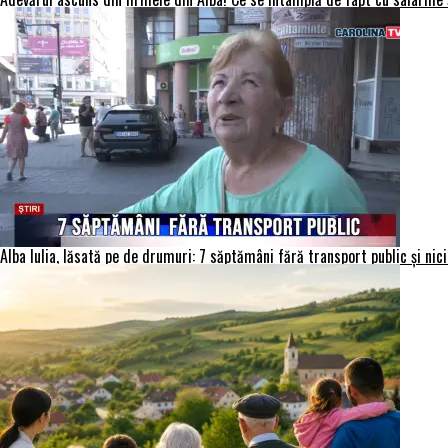
Alba Iulia, lăsată pe de drumuri: 7 săptămâni fără transport public și nici