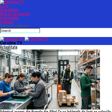
LIVE
Actualitate
Aria de acoperire
Publicitate
Contact
Connect with us
Carolina TV
Actualitate
Adevărul ascuns din firmele din Alba! Ce se întâmplă de fapt cu salariile 