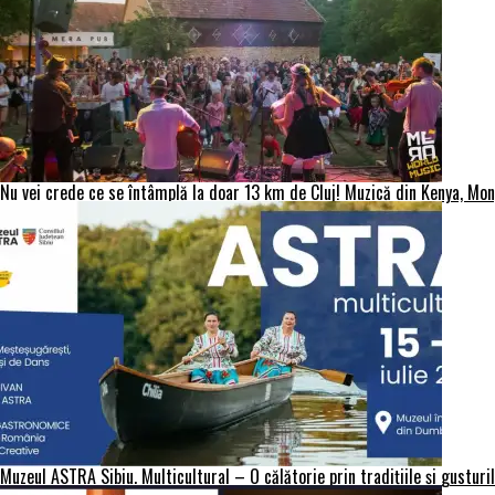
Nu vei crede ce se întâmplă la doar 13 km de Cluj! Muzică din Kenya, Mon
Muzeul ASTRA Sibiu. Multicultural – O călătorie prin tradițiile și gust