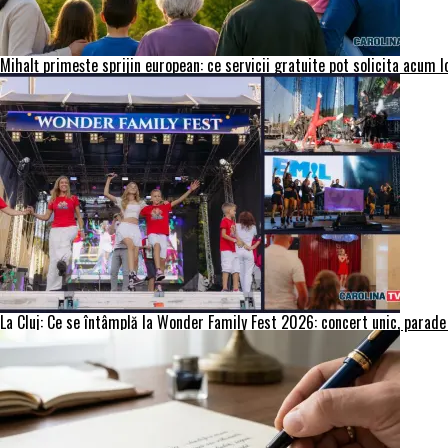
Mihalț primește sprijin european: ce servicii gratuite pot solicita acum 
La Cluj: Ce se întâmplă la Wonder Family Fest 2026: concert unic, parade 