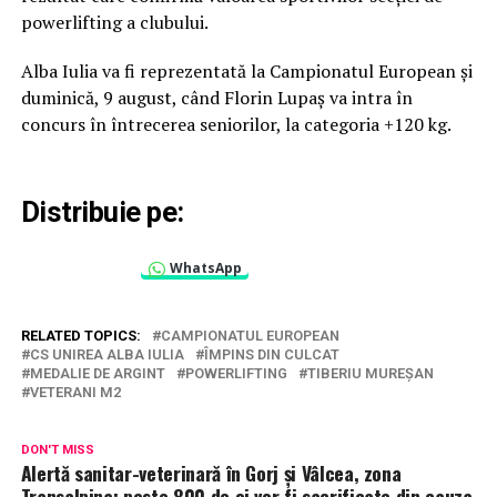
powerlifting a clubului.
Alba Iulia va fi reprezentată la Campionatul European și
duminică, 9 august, când Florin Lupaș va intra în
concurs în întrecerea seniorilor, la categoria +120 kg.
Distribuie pe:
WhatsApp
RELATED TOPICS:
CAMPIONATUL EUROPEAN
CS UNIREA ALBA IULIA
ÎMPINS DIN CULCAT
MEDALIE DE ARGINT
POWERLIFTING
TIBERIU MUREȘAN
VETERANI M2
DON'T MISS
Alertă sanitar-veterinară în Gorj și Vâlcea, zona
Transalpina: peste 800 de oi vor fi sacrificate din cauza