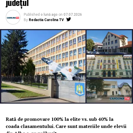
județul
Published
o lună ago
on
07.07.2026
By
Redactia Carolina TV
Rată de promovare 100% la elite vs. sub 40% la
coada clasamentului. Care sunt materiile unde elevii