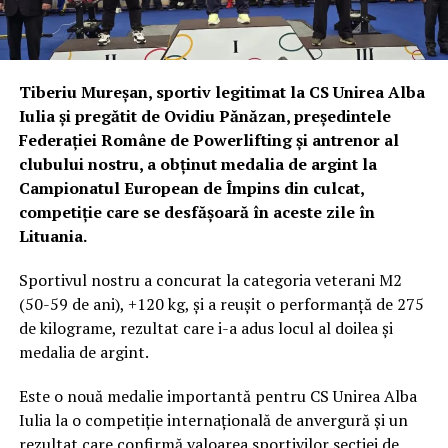
Tiberiu Mureșan, sportiv legitimat la CS Unirea Alba
Iulia și pregătit de Ovidiu Pănăzan, președintele
Federației Române de Powerlifting și antrenor al
clubului nostru, a obținut medalia de argint la
Campionatul European de Împins din culcat,
competiție care se desfășoară în aceste zile în
Lituania.
Sportivul nostru a concurat la categoria veterani M2
(50-59 de ani), +120 kg, și a reușit o performanță de 275
de kilograme, rezultat care i-a adus locul al doilea și
medalia de argint.
Este o nouă medalie importantă pentru CS Unirea Alba
Iulia la o competiție internațională de anvergură și un
rezultat care confirmă valoarea sportivilor secției de