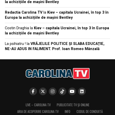
la achizițiile de mașini Bentley
Redactia Carolina TV
la
Kiev – capitala Ucrainei, în top 3 în
Europa la achizițiile de mașini Bentley
Costin Draghia
la
Kiev – capitala Ucrainei, în top 3 în Europa
la achizițiile de mașini Bentley
La psihiatru !
la
VRĂJELILE POLITICE ȘI SLABA EDUCAȚIE,
NE-AU ADUS IN FALIMENT. Prof. Ioan Romeo Mânzală
LIVE – CAROLINA TV
PUBLICITATE TV ȘI ONLINE
ARIA DE ACOPERIRE CAROLINA TV
INFO
CODUL DE CONDUITĂ