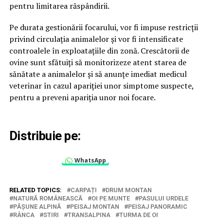
pentru limitarea răspândirii.
Pe durata gestionării focarului, vor fi impuse restricții
privind circulația animalelor și vor fi intensificate
controalele în exploatațiile din zonă. Crescătorii de
ovine sunt sfătuiți să monitorizeze atent starea de
sănătate a animalelor și să anunțe imediat medicul
veterinar în cazul apariției unor simptome suspecte,
pentru a preveni apariția unor noi focare.
Distribuie pe:
WhatsApp
RELATED TOPICS:
CARPAȚI
DRUM MONTAN
NATURĂ ROMÂNEASCĂ
OI PE MUNTE
PASULUI URDELE
PĂȘUNE ALPINĂ
PEISAJ MONTAN
PEISAJ PANORAMIC
RÂNCA
STIRI
TRANSALPINA
TURMA DE OI