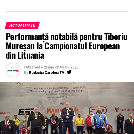
ACTUALITATE
Performanță notabilă pentru Tiberiu
Mureșan la Campionatul European
din Lituania
Published
o zi ago
on
08.08.2026
By
Redactia Carolina TV