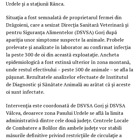
Urdele și a stațiunii Rânca.
Situația a fost semnalată de proprietarul fermei din
Drăgoieni, care a sesizat Direcția Sanitară Veterinară și
pentru Siguranța Alimentelor (DSVSA) Gorj după
apariția unor simptome suspecte la animale. Probele
prelevate și analizate în laborator au confirmat infecția
la peste 300 de oi din această exploatație. Ancheta
epidemiologică a fost extinsă ulterior în zona montană,
unde restul efectivului – peste 500 de animale – se afla la
pășunat. Rezultatele analizelor efectuate de Institutul
de Diagnostic și Sănătate Animală au arătat că și aceste
oi sunt infectate.
Intervenția este coordonată de DSVSA Gorj și DSVSA
Vâlcea, deoarece zona Pasului Urdele se află la limita
administrativă dintre cele două județe. Centrele Locale
de Combatere a Bolilor din ambele județe vor stabili
măsurile definitive privind restricțiile de circulație a