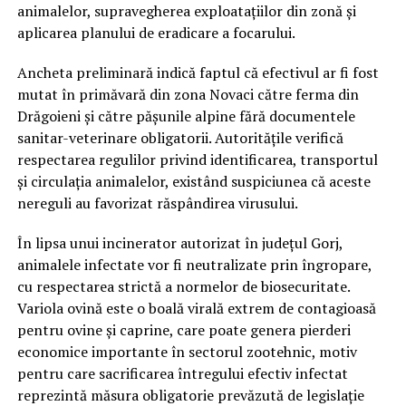
animalelor, supravegherea exploatațiilor din zonă și
aplicarea planului de eradicare a focarului.
Ancheta preliminară indică faptul că efectivul ar fi fost
mutat în primăvară din zona Novaci către ferma din
Drăgoieni și către pășunile alpine fără documentele
sanitar-veterinare obligatorii. Autoritățile verifică
respectarea regulilor privind identificarea, transportul
și circulația animalelor, existând suspiciunea că aceste
nereguli au favorizat răspândirea virusului.
În lipsa unui incinerator autorizat în județul Gorj,
animalele infectate vor fi neutralizate prin îngropare,
cu respectarea strictă a normelor de biosecuritate.
Variola ovină este o boală virală extrem de contagioasă
pentru ovine și caprine, care poate genera pierderi
economice importante în sectorul zootehnic, motiv
pentru care sacrificarea întregului efectiv infectat
reprezintă măsura obligatorie prevăzută de legislație