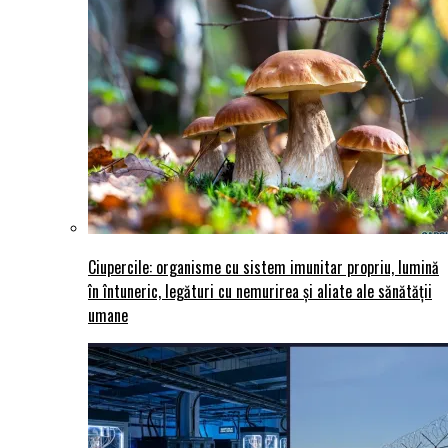
Ciupercile: organisme cu sistem imunitar propriu, lumină
în întuneric, legături cu nemurirea și aliate ale sănătății
umane