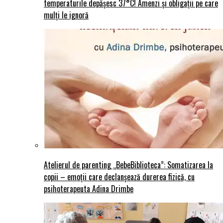
temperaturile depășesc 37°C! Amenzi și obligații pe care
mulți le ignoră
Atelierul de parenting „BebeBiblioteca”: Somatizarea la
copii – emoții care declanșează durerea fizică, cu
psihoterapeuta Adina Drimbe