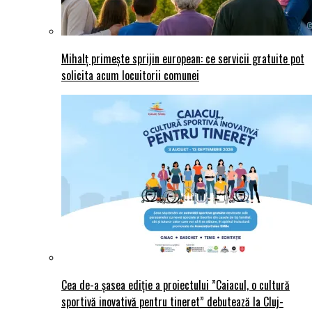
Mihalț primește sprijin european: ce servicii gratuite pot
solicita acum locuitorii comunei
Cea de-a șasea ediție a proiectului ”Caiacul, o cultură
sportivă inovativă pentru tineret” debutează la Cluj-