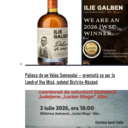
Palinca de pe Valea Someșului – premiată cu aur la
Londra! Ilva Mică, județul Bistrița-Năsăud