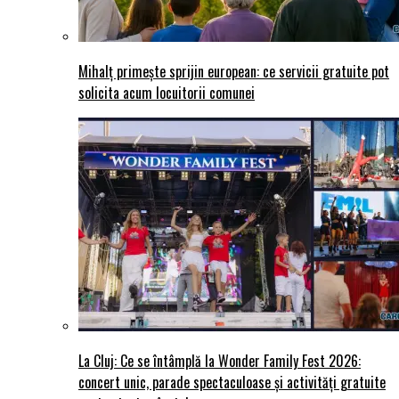
Mihalț primește sprijin european: ce servicii gratuite pot
solicita acum locuitorii comunei
La Cluj: Ce se întâmplă la Wonder Family Fest 2026:
concert unic, parade spectaculoase și activități gratuite