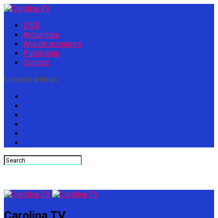
LIVE
Actualitate
Aria de acoperire
Publicitate
Contact
Connect with us
Carolina TV