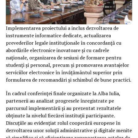
Implementarea proiectului a inclus dezvoltarea de
instrumente informatice dedicate, actualizarea
prevederilor legale instituționale în concordanță cu
abordările electronice inovatoare și cu cadrele
naționale, organizarea de sesiuni de formare pentru
studenți și personal, precum și promovarea avantajelor
serviciilor electronice în învățământul superior prin
formularea de recomandări și schimbul de bune practici.
În cadrul conferinței finale organizate la Alba Iulia,
partenerii au analizat progresele înregistrate pe
parcursul implementării și au prezentat rezultatele
obținute la nivelul fiecărei instituții participante.
Discuțiile au evidențiat rolul cooperării europene în
dezvoltarea unor soluții administrative și digitale menite
să simplifice și să eficientizeze recunoașterea actelor de