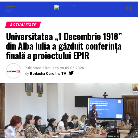
ACTUALITATE
Universitatea „1 Decembrie 1918”
din Alba Iulia a găzduit conferința
finală a proiectului EPIR
Published
2 luni ago
on
09.06.2026
By
Redactia Carolina TV