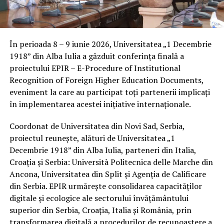
În perioada 8 – 9 iunie 2026, Universitatea „1 Decembrie
1918” din Alba Iulia a găzduit conferința finală a
proiectului EPIR – E-Procedure of Institutional
Recognition of Foreign Higher Education Documents,
eveniment la care au participat toți partenerii implicați
în implementarea acestei inițiative internaționale.
Coordonat de Universitatea din Novi Sad, Serbia,
proiectul reunește, alături de Universitatea „1
Decembrie 1918” din Alba Iulia, parteneri din Italia,
Croația și Serbia: Università Politecnica delle Marche din
Ancona, Universitatea din Split și Agenția de Calificare
din Serbia. EPIR urmărește consolidarea capacităților
digitale și ecologice ale sectorului învățământului
superior din Serbia, Croația, Italia și România, prin
transformarea digitală a procedurilor de recunoaștere a