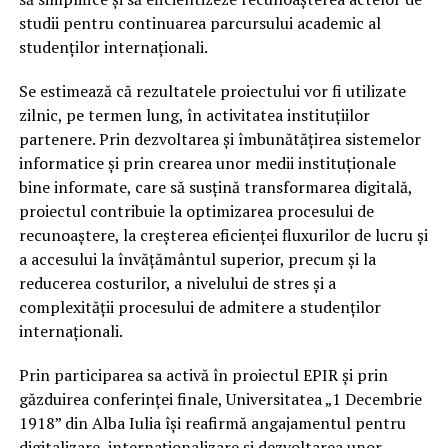
studii pentru continuarea parcursului academic al
studenților internaționali.
Se estimează că rezultatele proiectului vor fi utilizate
zilnic, pe termen lung, în activitatea instituțiilor
partenere. Prin dezvoltarea și îmbunătățirea sistemelor
informatice și prin crearea unor medii instituționale
bine informate, care să susțină transformarea digitală,
proiectul contribuie la optimizarea procesului de
recunoaștere, la creșterea eficienței fluxurilor de lucru și
a accesului la învățământul superior, precum și la
reducerea costurilor, a nivelului de stres și a
complexității procesului de admitere a studenților
internaționali.
Prin participarea sa activă în proiectul EPIR și prin
găzduirea conferinței finale, Universitatea „1 Decembrie
1918” din Alba Iulia își reafirmă angajamentul pentru
digitalizare, internaționalizare și dezvoltarea unor