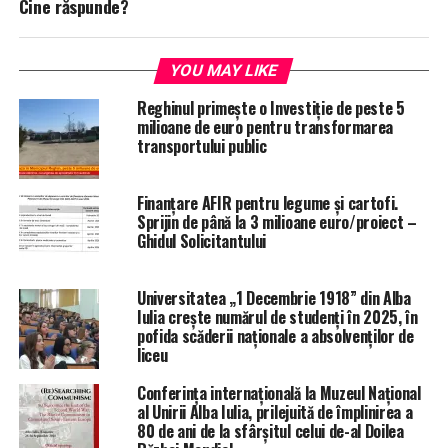
Cine răspunde?
YOU MAY LIKE
Reghinul primește o Investiție de peste 5
milioane de euro pentru transformarea
transportului public
Finanțare AFIR pentru legume și cartofi.
Sprijin de până la 3 milioane euro/proiect –
Ghidul Solicitantului
Universitatea „1 Decembrie 1918” din Alba
Iulia crește numărul de studenți în 2025, în
pofida scăderii naționale a absolvenților de
liceu
Conferința internațională la Muzeul Național
al Unirii Alba Iulia, prilejuită de împlinirea a
80 de ani de la sfârșitul celui de-al Doilea