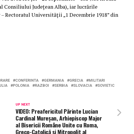
 Consiliului Județean Alba), iar lucrările
r – Rectoratul Universității „1 Decembrie 1918” din
RARE
CONFERINTA
GERMANIA
GRECIA
MILITARI
ULIA
POLONIA
RAZBOI
SERBIA
SLOVACIA
SOVIETIC
UP NEXT
VIDEO: Preafericitul Părinte Lucian
Cardinal Mureșan, Arhiepiscop Major
al Bisericii Române Unite cu Roma,
Greco-Catolică şi Mitropolit al