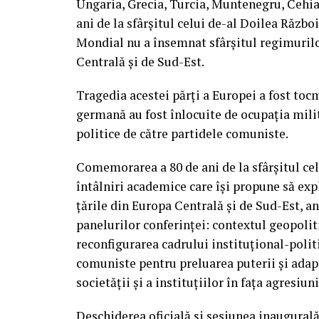
Ungaria, Grecia, Turcia, Muntenegru, Cehia 
ani de la sfârșitul celui de-al Doilea Războ
Mondial nu a însemnat sfârșitul regimurilo
Centrală și de Sud-Est.
Tragedia acestei părți a Europei a fost toc
germană au fost înlocuite de ocupația milit
politice de către partidele comuniste.
Comemorarea a 80 de ani de la sfârșitul ce
întâlniri academice care își propune să ex
țările din Europa Centrală și de Sud-Est, a
panelurilor conferinței: contextul geopoliti
reconfigurarea cadrului instituțional-politi
comuniste pentru preluarea puterii și adap
societății și a instituțiilor în fața agresiu
Deschiderea oficială și sesiunea inaugurală 