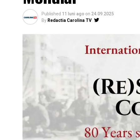
Published
11 luni ago
on
24.09.2025
By
Redactia Carolina TV