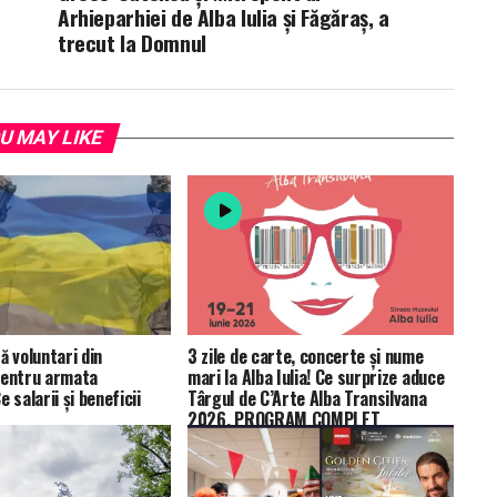
Arhieparhiei de Alba Iulia şi Făgăraş, a
trecut la Domnul
U MAY LIKE
ă voluntari din
3 zile de carte, concerte și nume
pentru armata
mari la Alba Iulia! Ce surprize aduce
 salarii și beneficii
Târgul de C’Arte Alba Transilvana
2026. PROGRAM COMPLET