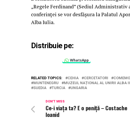
„Regele Ferdinand” (Sediul Administrativ al
conferinței se vor desfășura la Palatul Apo
Alba Iulia.
Distribuie pe:
WhatsApp
RELATED TOPICS:
CEHIA
CERCETATORI
COMEMO
MUNTENEGRU
MUZEUL NAȚIONAL AL UNIRII ALBA I
SUEDIA
TURCIA
UNGARIA
DON'T MISS
Ce-i viața ta? E o peniță – Costache
Ioanid