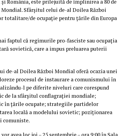
și România, este prilejuită de împlinirea a 80 de
i Mondial. Sfârșitul celui de-al Doilea Război
r totalitare/de ocupație pentru țările din Europa
mai faptul că regimurile pro-fasciste sau ocupația
ară sovietică, care a impus preluarea puterii
lui de-al Doilea Război Mondial oferă ocazia unei
ploreze procesul de instaurare a comunismului în
nalizându-l pe diferite niveluri care corespund
c de la sfârșitul conflagrației mondiale;
c în țările ocupate; strategiile partidelor
tarea locală a modelului sovietic; poziționarea
nii comuniste.
vor avea loc joi – 25 septembrie – ora 9:00 în Sala