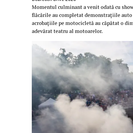
Momentul culminant a venit odată cu show-u
flăcările au completat demonstrațiile auto ș
acrobațiile pe motocicletă au căpătat o d
adevărat teatru al motoarelor.