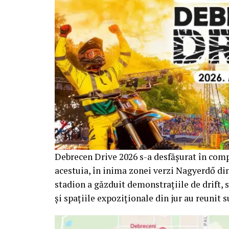
Debrecen Drive 2026 s-a desfășurat în com
acestuia, în inima zonei verzi Nagyerdő di
stadion a găzduit demonstrațiile de drift, s
și spațiile expoziționale din jur au reunit s