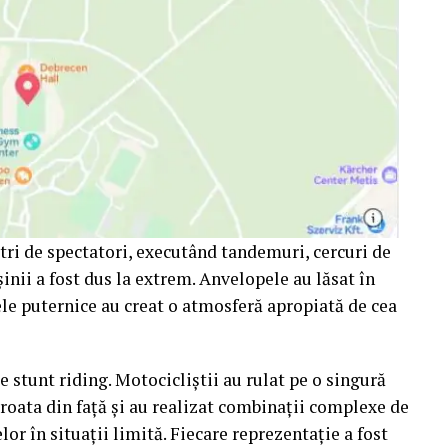
etri de spectatori, executând tandemuri, cercuri de
șinii a fost dus la extrem. Anvelopele au lăsat în
le puternice au creat o atmosferă apropiată de cea
e stunt riding. Motocicliștii au rulat pe o singură
 roata din față și au realizat combinații complexe de
or în situații limită. Fiecare reprezentație a fost