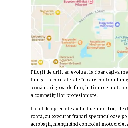
Piloții de drift au evoluat la doar câțiva m
fum și treceri laterale în care controlul ma
urmă nori groși de fum, în timp ce motoare
a competițiilor profesioniste.
La fel de apreciate au fost demonstrațiile d
roată, au executat frânări spectaculoase pe
acrobații, menținând controlul motocicletel