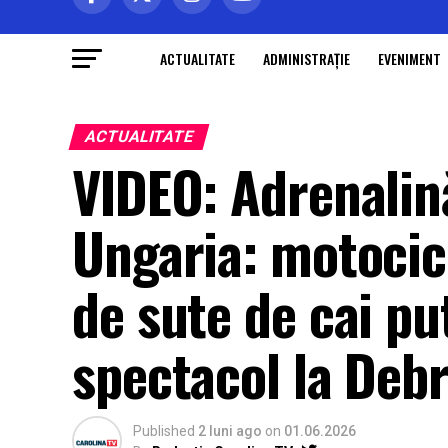
ACTUALITATE
ADMINISTRAŢIE
EVENIMENT
ACTUALITATE
VIDEO: Adrenali
Ungaria: motocicl
de sute de cai pu
spectacol la Deb
Published
2 luni ago
on
01.06.2026