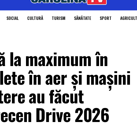
SOCIAL
CULTURĂ
TURISM
SĂNĂTATE
SPORT
AGRICUL
nă la maximum în
ete în aer și mașini
tere au făcut
recen Drive 2026