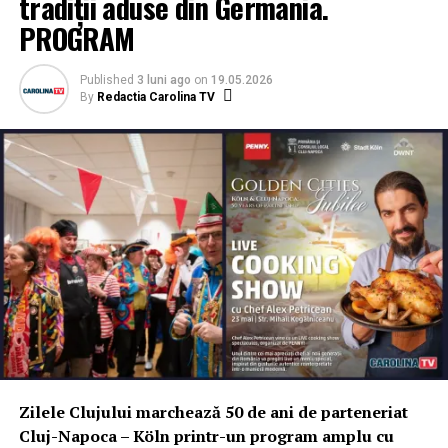
tradiții aduse din Germania.
PROGRAM
Published
3 luni ago
on
19.05.2026
By
Redactia Carolina TV
Zilele Clujului marchează 50 de ani de parteneriat
Cluj-Napoca – Köln printr-un program amplu cu