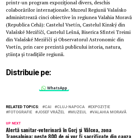
printr-un program expozițional divers, deschis
colaborărilor internaționale. Muzeul Regiunii Valašsko
administrează cinci obiective în regiunea Valahia Moravă
(Republica Cehă): Castelul Vsetín, Castelul Kinský din
Valašské Meziříčí, Castelul Lešná, Biserica Sfintei Treimi
din Valašské Meziříčí și Observatorul Astronomic din
Vsetín, prin care prezintă publicului istoria, natura,
știința și tradițiile regiunii.
Distribuie pe:
WhatsApp
RELATED TOPICS:
CAI
CLUJ-NAPOCA
EXPOZIȚIE
FOTOGRAFIE
JOSEF VRÁŽEL
MUZEUL
VALAHIA MORAVĂ
UP NEXT
Alertă sanitar-veterinară în Gorj și Vâlcea, zona
Transalpina: peste 800 de oi vor fi sacrificate din cauza