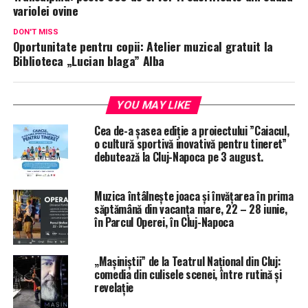
variolei ovine
DON'T MISS
Oportunitate pentru copii: Atelier muzical gratuit la
Biblioteca „Lucian blaga” Alba
YOU MAY LIKE
Cea de-a șasea ediție a proiectului ”Caiacul,
o cultură sportivă inovativă pentru tineret”
debutează la Cluj-Napoca pe 3 august.
Muzica întâlnește joaca și învățarea în prima
săptămână din vacanța mare, 22 – 28 iunie,
în Parcul Operei, în Cluj-Napoca
„Mașiniștii” de la Teatrul Național din Cluj:
comedia din culisele scenei, între rutină și
revelație