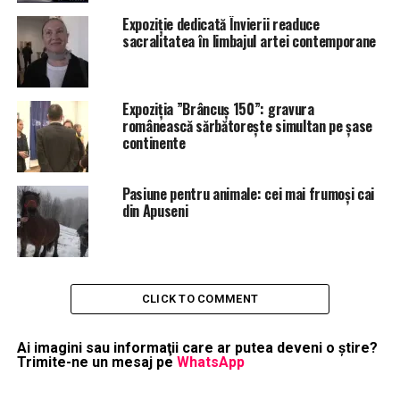
Expoziție dedicată Învierii readuce
sacralitatea în limbajul artei contemporane
Expoziția ”Brâncuș 150”: gravura
românească sărbătorește simultan pe șase
continente
Pasiune pentru animale: cei mai frumoși cai
din Apuseni
CLICK TO COMMENT
Ai imagini sau informaţii care ar putea deveni o ştire?
Trimite-ne un mesaj pe
WhatsApp