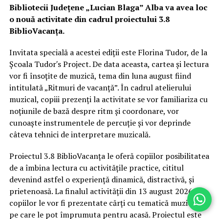
Bibliotecii Județene „Lucian Blaga” Alba va avea loc
o nouă activitate din cadrul proiectului 3.8
BiblioVacanța.
Invitata specială a acestei ediții este Florina Tudor, de la
Școala Tudor′s Project. De data aceasta, cartea și lectura
vor fi însoțite de muzică, tema din luna august fiind
intitulată „Ritmuri de vacanță”. În cadrul atelierului
muzical, copiii prezenți la activitate se vor familiariza cu
noțiunile de bază despre ritm și coordonare, vor
cunoaște instrumentele de percuție și vor deprinde
câteva tehnici de interpretare muzicală.
Proiectul 3.8 BiblioVacanța le oferă copiilor posibilitatea
de a îmbina lectura cu activitățile practice, cititul
devenind astfel o experiență dinamică, distractivă, și
prietenoasă. La finalul activității din 13 august 2026,
copiilor le vor fi prezentate cărți cu tematică muzicală,
pe care le pot împrumuta pentru acasă. Proiectul este