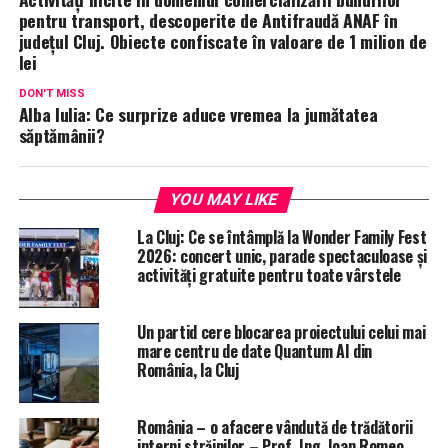
pentru transport, descoperite de Antifraudă ANAF în
județul Cluj. Obiecte confiscate în valoare de 1 milion de
lei
DON'T MISS
Alba Iulia: Ce surprize aduce vremea la jumătatea
săptămânii?
YOU MAY LIKE
La Cluj: Ce se întâmplă la Wonder Family Fest
2026: concert unic, parade spectaculoase și
activități gratuite pentru toate vârstele
Un partid cere blocarea proiectului celui mai
mare centru de date Quantum AI din
România, la Cluj
România – o afacere vândută de trădătorii
interni străinilor – Prof. Ing. Ioan Romeo