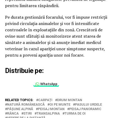
pentru limitarea răspândirii.
Pe durata gestionării focarului, vor fi impuse restricții
privind circulația animalelor și vor fi intensificate
controalele în exploatațiile din zonă. Crescătorii de
ovine sunt sfătuiți să monitorizeze atent starea de
sănătate a animalelor și să anunțe imediat medicul
veterinar în cazul apariției unor simptome suspecte,
pentru a preveni apariția unor noi focare.
Distribuie pe:
WhatsApp
RELATED TOPICS:
CARPAȚI
DRUM MONTAN
NATURĂ ROMÂNEASCĂ
OI PE MUNTE
PASULUI URDELE
PĂȘUNE ALPINĂ
PEISAJ MONTAN
PEISAJ PANORAMIC
RÂNCA
STIRI
TRANSALPINA
TURMA DE OI
VEDERE DE LA DISTANȚĂ