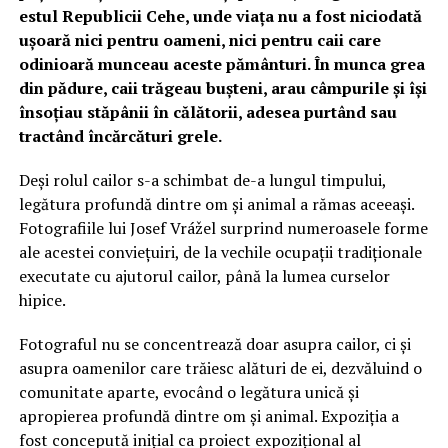
estul Republicii Cehe, unde viața nu a fost niciodată
ușoară nici pentru oameni, nici pentru caii care
odinioară munceau aceste pământuri. În munca grea
din pădure, caii trăgeau bușteni, arau câmpurile și își
însoțiau stăpânii în călătorii, adesea purtând sau
tractând încărcături grele.
Deși rolul cailor s-a schimbat de-a lungul timpului,
legătura profundă dintre om și animal a rămas aceeași.
Fotografiile lui Josef Vrážel surprind numeroasele forme
ale acestei conviețuiri, de la vechile ocupații tradiționale
executate cu ajutorul cailor, până la lumea curselor
hipice.
Fotograful nu se concentrează doar asupra cailor, ci și
asupra oamenilor care trăiesc alături de ei, dezvăluind o
comunitate aparte, evocând o legătura unică și
apropierea profundă dintre om și animal. Expoziția a
fost concepută inițial ca proiect expozițional al