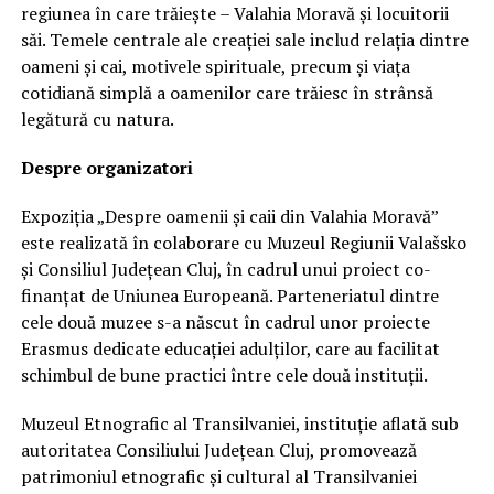
regiunea în care trăiește – Valahia Moravă și locuitorii
săi. Temele centrale ale creației sale includ relația dintre
oameni și cai, motivele spirituale, precum și viața
cotidiană simplă a oamenilor care trăiesc în strânsă
legătură cu natura.
Despre organizatori
Expoziția „Despre oamenii și caii din Valahia Moravă”
este realizată în colaborare cu Muzeul Regiunii Valašsko
și Consiliul Județean Cluj, în cadrul unui proiect co-
finanțat de Uniunea Europeană. Parteneriatul dintre
cele două muzee s-a născut în cadrul unor proiecte
Erasmus dedicate educației adulților, care au facilitat
schimbul de bune practici între cele două instituții.
Muzeul Etnografic al Transilvaniei, instituție aflată sub
autoritatea Consiliului Județean Cluj, promovează
patrimoniul etnografic și cultural al Transilvaniei