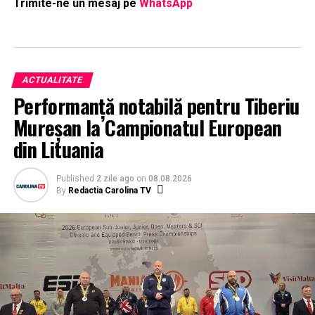
Trimite-ne un mesaj pe
WhatsApp
ACTUALITATE
Performanță notabilă pentru Tiberiu
Mureșan la Campionatul European
din Lituania
Published
2 zile ago
on
08.08.2026
By
Redactia Carolina TV