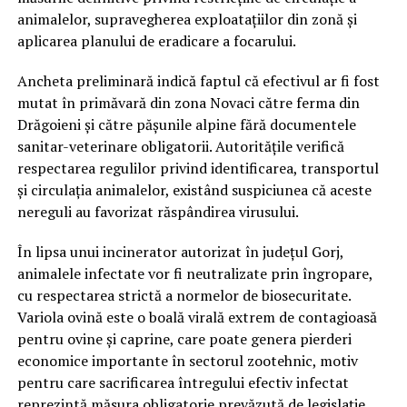
animalelor, supravegherea exploatațiilor din zonă și
aplicarea planului de eradicare a focarului.
Ancheta preliminară indică faptul că efectivul ar fi fost
mutat în primăvară din zona Novaci către ferma din
Drăgoieni și către pășunile alpine fără documentele
sanitar-veterinare obligatorii. Autoritățile verifică
respectarea regulilor privind identificarea, transportul
și circulația animalelor, existând suspiciunea că aceste
nereguli au favorizat răspândirea virusului.
În lipsa unui incinerator autorizat în județul Gorj,
animalele infectate vor fi neutralizate prin îngropare,
cu respectarea strictă a normelor de biosecuritate.
Variola ovină este o boală virală extrem de contagioasă
pentru ovine și caprine, care poate genera pierderi
economice importante în sectorul zootehnic, motiv
pentru care sacrificarea întregului efectiv infectat
reprezintă măsura obligatorie prevăzută de legislație