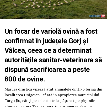
Un focar de variolă ovină a fost
confirmat în județele Gorj și
Vâlcea, ceea ce a determinat
autoritățile sanitar-veterinare să
dispună sacrificarea a peste
800 de ovine.
Măsura drastică vizează atât animalele dintr-o fermă din
localitatea Drăgoieni, aflată în apropierea municipiului
Târgu Jiu, cât și pe cele aflate la pășunat pe pășunile
alpine din zona Transalpina, în apropierea Pasului