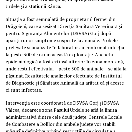
Urdele și a stațiunii Rânca.
Situația a fost semnalată de proprietarul fermei din
Drăgoieni, care a sesizat Direcția Sanitară Veterinară și
pentru Siguranța Alimentelor (DSVSA) Gorj după
apariția unor simptome suspecte la animale. Probele
prelevate și analizate în laborator au confirmat infecția
la peste 300 de oi din această exploatație. Ancheta
epidemiologică a fost extinsă ulterior în zona montană,
unde restul efectivului – peste 500 de animale – se afla la
pășunat. Rezultatele analizelor efectuate de Institutul
de Diagnostic și Sănătate Animală au arătat că și aceste
oi sunt infectate.
Intervenția este coordonată de DSVSA Gorj și DSVSA
Vâlcea, deoarece zona Pasului Urdele se află la limita
administrativă dintre cele două județe. Centrele Locale
de Combatere a Bolilor din ambele județe vor stabili
măsurile definitive privind restricțiile de circulație a