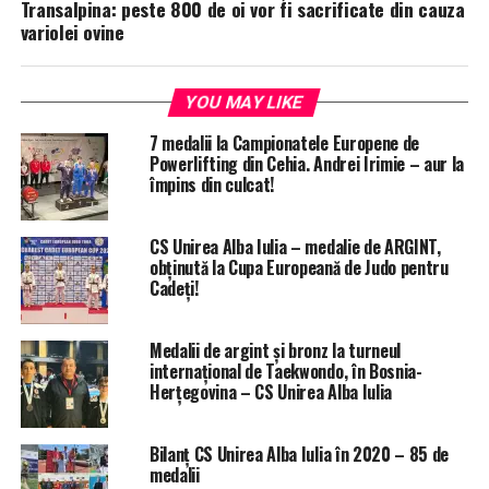
Transalpina: peste 800 de oi vor fi sacrificate din cauza
variolei ovine
YOU MAY LIKE
7 medalii la Campionatele Europene de
Powerlifting din Cehia. Andrei Irimie – aur la
împins din culcat!
CS Unirea Alba Iulia – medalie de ARGINT,
obținută la Cupa Europeană de Judo pentru
Cadeți!
Medalii de argint și bronz la turneul
internațional de Taekwondo, în Bosnia-
Herțegovina – CS Unirea Alba Iulia
Bilanț CS Unirea Alba Iulia în 2020 – 85 de
medalii