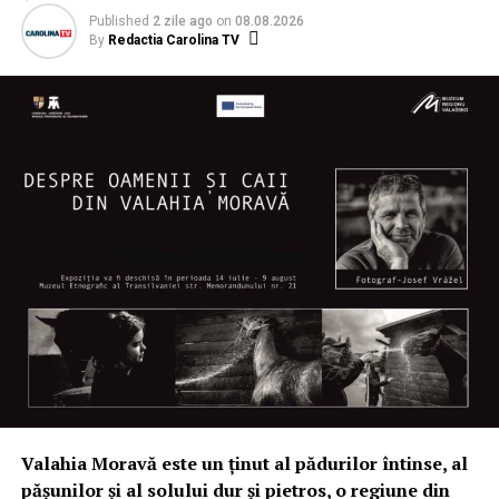
Published
2 zile ago
on
08.08.2026
By
Redactia Carolina TV
Valahia Moravă este un ținut al pădurilor întinse, al
pășunilor și al solului dur și pietros, o regiune din