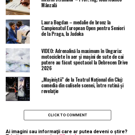
Mânzală
Laura Bogdan – medalie de bronz la
Campionatul European Open pentru Seniori
de la Praga, la Judoka
VIDEO: Adrenalină la maximum în Ungaria:
motociclete în aer și mașini de sute de cai
putere au făcut spectacol la Debrecen Drive
2026
„Mașiniștii” de la Teatrul Național din Cluj:
comedia din culisele scenei, între rutină și
revelație
CLICK TO COMMENT
Ai imagini sau informaţii care ar putea deveni o ştire?