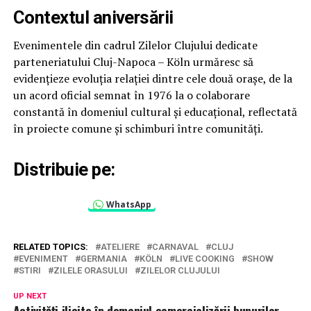
Contextul aniversării
Evenimentele din cadrul Zilelor Clujului dedicate
parteneriatului Cluj-Napoca – Köln urmăresc să
evidențieze evoluția relației dintre cele două orașe, de la
un acord oficial semnat în 1976 la o colaborare
constantă în domeniul cultural și educațional, reflectată
în proiecte comune și schimburi între comunități.
Distribuie pe:
WhatsApp
RELATED TOPICS:
ATELIERE
CARNAVAL
CLUJ
EVENIMENT
GERMANIA
KÖLN
LIVE COOKING
SHOW
STIRI
ZILELE ORASULUI
ZILELOR CLUJULUI
UP NEXT
Activități ilicite în domeniul comercializării bunurilor