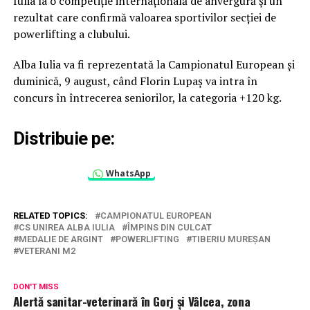
Iulia la o competiție internațională de anvergură și un
rezultat care confirmă valoarea sportivilor secției de
powerlifting a clubului.
Alba Iulia va fi reprezentată la Campionatul European și
duminică, 9 august, când Florin Lupaș va intra în
concurs în întrecerea seniorilor, la categoria +120 kg.
Distribuie pe:
WhatsApp
RELATED TOPICS:
CAMPIONATUL EUROPEAN
CS UNIREA ALBA IULIA
ÎMPINS DIN CULCAT
MEDALIE DE ARGINT
POWERLIFTING
TIBERIU MUREȘAN
VETERANI M2
DON'T MISS
Alertă sanitar-veterinară în Gorj și Vâlcea, zona