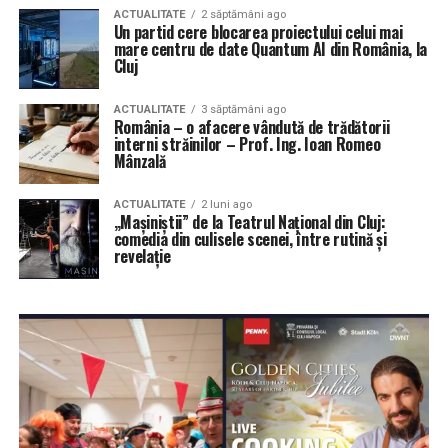
ACTUALITATE
2 săptămâni ago
Un partid cere blocarea proiectului celui mai
mare centru de date Quantum AI din România, la
Cluj
ACTUALITATE
3 săptămâni ago
România – o afacere vândută de trădătorii
interni străinilor – Prof. Ing. Ioan Romeo
Mânzală
ACTUALITATE
2 luni ago
„Mașiniștii” de la Teatrul Național din Cluj:
comedia din culisele scenei, între rutină și
revelație