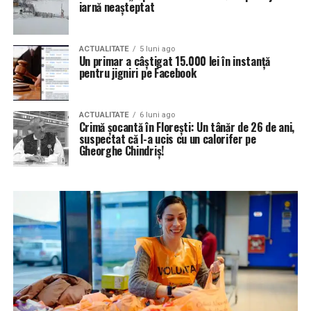
iarnă neașteptat
ACTUALITATE
5 luni ago
Un primar a câștigat 15.000 lei în instanță
pentru jigniri pe Facebook
ACTUALITATE
6 luni ago
Crimă șocantă în Florești: Un tânăr de 26 de ani,
suspectat că l-a ucis cu un calorifer pe
Gheorghe Chindriș!