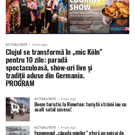
ACTUALITATE
3 luni ago
Clujul se transformă în „mic Köln”
pentru 10 zile: paradă
spectaculoasă, show-uri live și
tradiții aduse din Germania.
PROGRAM
ACTUALITATE
3 luni ago
Boom turistic la Rimetea: turiștii străini iau cu
asalt satul săsesc!
ACTUALITATE
4 luni ago
Fenomenul „zăpada mieilor” oferă un peisaj de