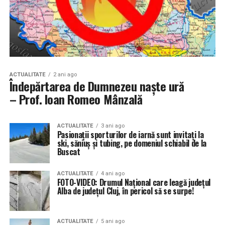
ACTUALITATE
2 ani ago
Îndepărtarea de Dumnezeu naște ură
– Prof. Ioan Romeo Mânzală
ACTUALITATE
3 ani ago
Pasionații sporturilor de iarnă sunt invitați la
ski, săniuș și tubing, pe domeniul schiabil de la
Buscat
ACTUALITATE
4 ani ago
FOTO-VIDEO: Drumul Național care leagă județul
Alba de județul Cluj, în pericol să se surpe!
ACTUALITATE
5 ani ago