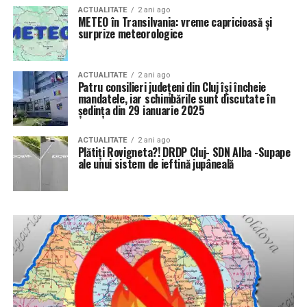
ACTUALITATE
2 ani ago
METEO în Transilvania: vreme capricioasă și
surprize meteorologice
ACTUALITATE
2 ani ago
Patru consilieri județeni din Cluj își încheie
mandatele, iar schimbările sunt discutate în
ședința din 29 ianuarie 2025
ACTUALITATE
2 ani ago
Plătiți Rovigneta?! DRDP Cluj- SDN Alba -Supape
ale unui sistem de ieftină jupâneală