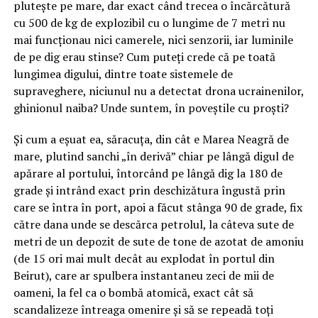
plutește pe mare, dar exact când trecea o încărcătură
cu 500 de kg de explozibil cu o lungime de 7 metri nu
mai funcționau nici camerele, nici senzorii, iar luminile
de pe dig erau stinse? Cum puteți crede că pe toată
lungimea digului, dintre toate sistemele de
supraveghere, niciunul nu a detectat drona ucrainenilor,
ghinionul naiba? Unde suntem, în poveștile cu proști?
Și cum a eșuat ea, săracuța, din cât e Marea Neagră de
mare, plutind sanchi „în derivă” chiar pe lângă digul de
apărare al portului, întorcând pe lângă dig la 180 de
grade și intrând exact prin deschizătura îngustă prin
care se întra în port, apoi a făcut stânga 90 de grade, fix
către dana unde se descărca petrolul, la câteva sute de
metri de un depozit de sute de tone de azotat de amoniu
(de 15 ori mai mult decât au explodat în portul din
Beirut), care ar spulbera instantaneu zeci de mii de
oameni, la fel ca o bombă atomică, exact cât să
scandalizeze întreaga omenire și să se repeadă toți