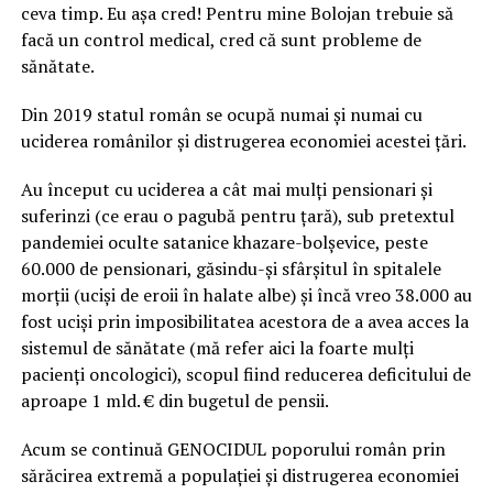
ceva timp. Eu așa cred! Pentru mine Bolojan trebuie să
facă un control medical, cred că sunt probleme de
sănătate.
Din 2019 statul român se ocupă numai și numai cu
uciderea românilor și distrugerea economiei acestei țări.
Au început cu uciderea a cât mai mulți pensionari și
suferinzi (ce erau o pagubă pentru țară), sub pretextul
pandemiei oculte satanice khazare-bolșevice, peste
60.000 de pensionari, găsindu-și sfârșitul în spitalele
morții (uciși de eroii în halate albe) și încă vreo 38.000 au
fost uciși prin imposibilitatea acestora de a avea acces la
sistemul de sănătate (mă refer aici la foarte mulți
pacienți oncologici), scopul fiind reducerea deficitului de
aproape 1 mld. € din bugetul de pensii.
Acum se continuă GENOCIDUL poporului român prin
sărăcirea extremă a populației și distrugerea economiei