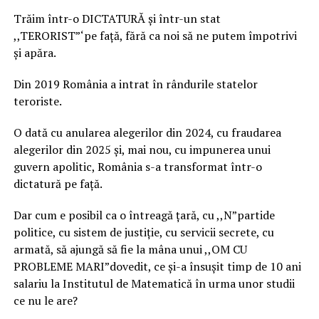
Trăim într-o DICTATURĂ și într-un stat
,,TERORIST”‘pe față, fără ca noi să ne putem împotrivi
și apăra.
Din 2019 România a intrat în rândurile statelor
teroriste.
O dată cu anularea alegerilor din 2024, cu fraudarea
alegerilor din 2025 și, mai nou, cu impunerea unui
guvern apolitic, România s-a transformat într-o
dictatură pe față.
Dar cum e posibil ca o întreagă țară, cu ,,N”partide
politice, cu sistem de justiție, cu servicii secrete, cu
armată, să ajungă să fie la mâna unui ,,OM CU
PROBLEME MARI”dovedit, ce și-a însușit timp de 10 ani
salariu la Institutul de Matematică în urma unor studii
ce nu le are?