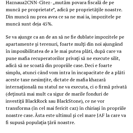
Haznaua2CNN-Citez- „mutăm povara fiscală de pe
muncă pe proprietate”, adică pe proprietățile noastre.
Din muncă nu prea avea ce sa ne mai ia, impozitele pe
muncă sunt deja 45%.
Se va ajunge ca an de an să ne fie dublate impozitele pe
apartamente și terenuri, foarte mulți din noi ajungând
în imposibilitatea de a le mai putea plăti, după care va
pune mafia recuperatorilor privați să ne execute silit,
adică să ne scoată din propriile case. Deci e foarte
simplu, atunci când vom intra în incapacitate de a plăti
aceste taxe nesimțite, dictate de mafia khazară
internațională nu statul ne va executa, ci o firmă privată
(deținută mai mult ca sigur de marile fonduri de
investiții BlackRock sau BlackStone), ce ne vor
transforma (în cel mai fericit caz) în chiriași în propriile
noastre case. Ăsta este ultimul și cel mare JAF la care va
fi supusă populația țării noastre.