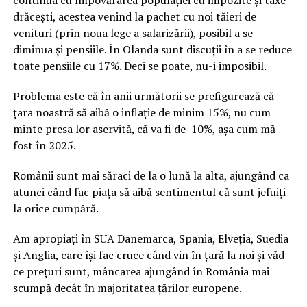
continua cu împovărarea populației cu impozite și taxe
drăcești, acestea venind la pachet cu noi tăieri de
venituri (prin noua lege a salarizării), posibil a se
diminua și pensiile. În Olanda sunt discuții în a se reduce
toate pensiile cu 17%. Deci se poate, nu-i imposibil.
Problema este că în anii următorii se prefigurează că
țara noastră să aibă o inflație de minim 15%, nu cum
minte presa lor aservită, că va fi de 10%, așa cum mă
fost în 2025.
Românii sunt mai săraci de la o lună la alta, ajungând ca
atunci când fac piața să aibă sentimentul că sunt jefuiți
la orice cumpără.
Am apropiați în SUA Danemarca, Spania, Elveția, Suedia
și Anglia, care își fac cruce când vin în țară la noi și văd
ce prețuri sunt, mâncarea ajungând în România mai
scumpă decât în majoritatea țărilor europene.