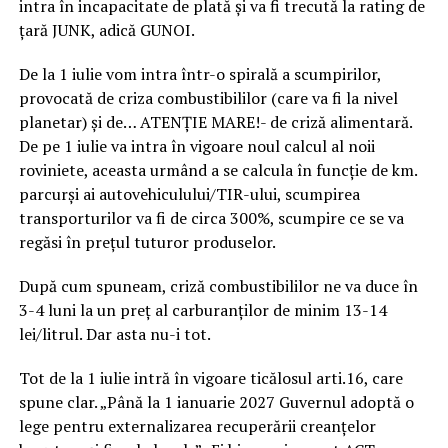
intra în incapacitate de plată și va fi trecută la rating de
țară JUNK, adică GUNOI.
De la 1 iulie vom intra într-o spirală a scumpirilor,
provocată de criza combustibililor (care va fi la nivel
planetar) și de… ATENȚIE MARE!- de criză alimentară.
De pe 1 iulie va intra în vigoare noul calcul al noii
roviniete, aceasta urmând a se calcula în funcție de km.
parcurși ai autovehiculului/TIR-ului, scumpirea
transporturilor va fi de circa 300%, scumpire ce se va
regăsi în prețul tuturor produselor.
După cum spuneam, criză combustibililor ne va duce în
3-4 luni la un preț al carburanților de minim 13-14
lei/litrul. Dar asta nu-i tot.
Tot de la 1 iulie intră în vigoare ticălosul arti.16, care
spune clar. „Până la 1 ianuarie 2027 Guvernul adoptă o
lege pentru externalizarea recuperării creanțelor