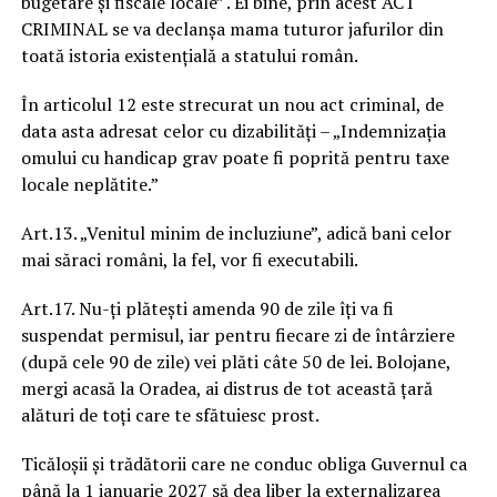
bugetare și fiscale locale” . Ei bine, prin acest ACT
CRIMINAL se va declanșa mama tuturor jafurilor din
toată istoria existențială a statului român.
În articolul 12 este strecurat un nou act criminal, de
data asta adresat celor cu dizabilități – „Indemnizația
omului cu handicap grav poate fi poprită pentru taxe
locale neplătite.”
Art.13. „Venitul minim de incluziune”, adică bani celor
mai săraci români, la fel, vor fi executabili.
Art.17. Nu-ți plătești amenda 90 de zile îți va fi
suspendat permisul, iar pentru fiecare zi de întârziere
(după cele 90 de zile) vei plăti câte 50 de lei. Bolojane,
mergi acasă la Oradea, ai distrus de tot această țară
alături de toți care te sfătuiesc prost.
Ticăloșii și trădătorii care ne conduc obliga Guvernul ca
până la 1 ianuarie 2027 să dea liber la externalizarea