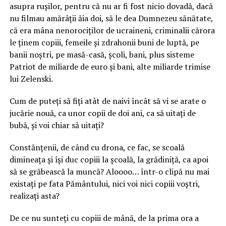
asupra rușilor, pentru că nu ar fi fost nicio dovadă, dacă
nu filmau amărâții ăia doi, să le dea Dumnezeu sănătate,
că era mâna nenorociților de ucraineni, criminalii cărora
le ținem copiii, femeile și zdrahonii buni de luptă, pe
banii noștri, pe masă-casă, școli, bani, plus sisteme
Patriot de miliarde de euro și bani, alte miliarde trimise
lui Zelenski.
Cum de puteți să fiți atât de naivi încât să vi se arate o
jucărie nouă, ca unor copii de doi ani, ca să uitați de
bubă, și voi chiar să uitați?
Constănțenii, de când cu drona, ce fac, se scoală
dimineața și își duc copiii la școală, la grădiniță, ca apoi
să se grăbească la muncă? Aloooo… într-o clipă nu mai
existați pe fata Pământului, nici voi nici copiii voștri,
realizați asta?
De ce nu sunteți cu copiii de mână, de la prima ora a