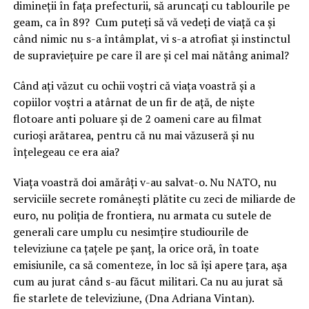
dimineții în fața prefecturii, să aruncați cu tablourile pe
geam, ca în 89? Cum puteți să vă vedeți de viață ca și
când nimic nu s-a întâmplat, vi s-a atrofiat și instinctul
de supraviețuire pe care îl are și cel mai nătâng animal?
Când ați văzut cu ochii voștri că viața voastră și a
copiilor voștri a atârnat de un fir de ață, de niște
flotoare anti poluare și de 2 oameni care au filmat
curioși arătarea, pentru că nu mai văzuseră și nu
înțelegeau ce era aia?
Viața voastră doi amărâți v-au salvat-o. Nu NATO, nu
serviciile secrete românești plătite cu zeci de miliarde de
euro, nu poliția de frontiera, nu armata cu sutele de
generali care umplu cu nesimțire studiourile de
televiziune ca țațele pe șanț, la orice oră, în toate
emisiunile, ca să comenteze, în loc să își apere țara, așa
cum au jurat când s-au făcut militari. Ca nu au jurat să
fie starlete de televiziune, (Dna Adriana Vintan).