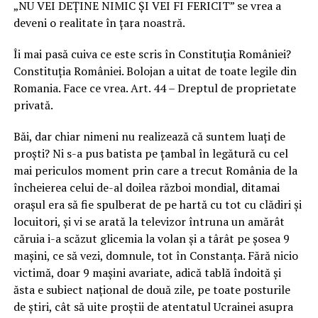
„NU VEI DEȚINE NIMIC ȘI VEI FI FERICIT” se vrea a
deveni o realitate în țara noastră.
Îi mai pasă cuiva ce este scris în Constituția României?
Constituția României. Bolojan a uitat de toate legile din
Romania. Face ce vrea. Art. 44 – Dreptul de proprietate
privată.
Băi, dar chiar nimeni nu realizează că suntem luați de
proști? Ni s-a pus batista pe țambal în legătură cu cel
mai periculos moment prin care a trecut România de la
încheierea celui de-al doilea război mondial, ditamai
orașul era să fie spulberat de pe hartă cu tot cu clădiri și
locuitori, și vi se arată la televizor întruna un amărât
căruia i-a scăzut glicemia la volan și a târât pe șosea 9
mașini, ce să vezi, domnule, tot în Constanța. Fără nicio
victimă, doar 9 mașini avariate, adică tablă îndoită și
ăsta e subiect național de două zile, pe toate posturile
de știri, cât să uite proștii de atentatul Ucrainei asupra