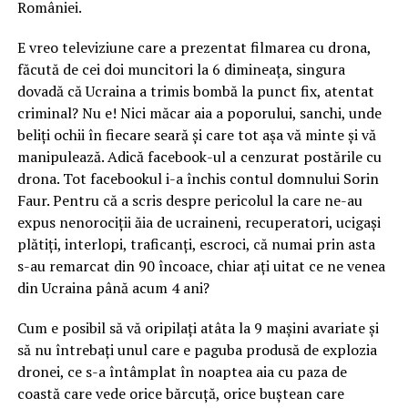
României.
E vreo televiziune care a prezentat filmarea cu drona,
făcută de cei doi muncitori la 6 dimineața, singura
dovadă că Ucraina a trimis bombă la punct fix, atentat
criminal? Nu e! Nici măcar aia a poporului, sanchi, unde
beliți ochii în fiecare seară și care tot așa vă minte și vă
manipulează. Adică facebook-ul a cenzurat postările cu
drona. Tot facebookul i-a închis contul domnului Sorin
Faur. Pentru că a scris despre pericolul la care ne-au
expus nenorociții ăia de ucraineni, recuperatori, ucigași
plătiți, interlopi, traficanți, escroci, că numai prin asta
s-au remarcat din 90 încoace, chiar ați uitat ce ne venea
din Ucraina până acum 4 ani?
Cum e posibil să vă oripilați atâta la 9 mașini avariate și
să nu întrebați unul care e paguba produsă de explozia
dronei, ce s-a întâmplat în noaptea aia cu paza de
coastă care vede orice bărcuță, orice buștean care