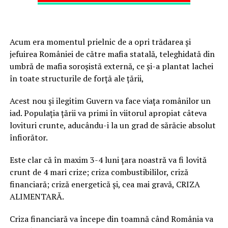
Acum era momentul prielnic de a opri trădarea și
jefuirea României de către mafia statală, teleghidată din
umbră de mafia soroșistă externă, ce și-a plantat lachei
în toate structurile de forță ale țării,
Acest nou și ilegitim Guvern va face viața românilor un
iad. Populația țării va primi în viitorul apropiat câteva
lovituri crunte, aducându-i la un grad de sărăcie absolut
înfiorător.
Este clar că în maxim 3-4 luni țara noastră va fi lovită
crunt de 4 mari crize; criza combustibililor, criză
financiară; criză energetică și, cea mai gravă, CRIZA
ALIMENTARĂ.
Criza financiară va începe din toamnă când România va