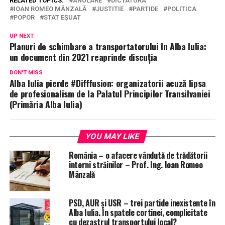
RELATED TOPICS:
ANULARE
DICTATURA
IOAN ROMEO MÂNZALĂ
JUSTITIE
PARTIDE
POLITICA
POPOR
STAT EȘUAT
UP NEXT
Planuri de schimbare a transportatorului în Alba Iulia:
un document din 2021 reaprinde discuția
DON'T MISS
Alba Iulia pierde #Difffusion: organizatorii acuză lipsa
de profesionalism de la Palatul Principilor Transilvaniei
(Primăria Alba Iulia)
YOU MAY LIKE
România – o afacere vândută de trădătorii
interni străinilor – Prof. Ing. Ioan Romeo
Mânzală
PSD, AUR și USR – trei partide inexistente în
Alba Iulia. În spatele cortinei, complicitate
cu dezastrul transportului local?