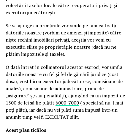
colectării taxelor locale către recuperatori privați și
executori judecătorești.
Se va ajunge ca primăriile vor vinde pe nimica toată
datoriile noastre (vorbim de amenzi și impozite) către
niște rechini imobiliari privați, aceștia vor veni cu
executări silite pe proprietățile noastre (dacă nu ne
plătim impozitele și taxele).
O dată intrat în colimatorul acestor escroci, vor umfla
datoriile noastre cu fel și fel de găinării juridice (cost
dosar, cost birou executor judecătoresc, comisioane de
analiză, comisioane de administrare, prime de
„asigurare” și/sau penalități), ajungând ca un impozit de
1500 de lei să fie plătit
6000-7000
( special să nu-l mai
poți plăti), iar dacă nu vei plăti suma impusă într-un
anumit timp vei fi EXECUTAT silit.
Acest plan ticălos