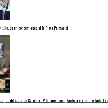
iulie, cu un concert special în Piața Primăriei
țiile difuzate de Carolina TV în emisiunea ,,Fapte și vorbe – avându-l ca 