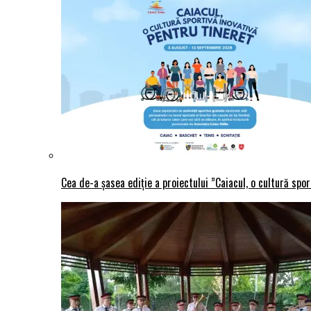
Cea de-a șasea ediție a proiectului ”Caiacul, o cultură spo