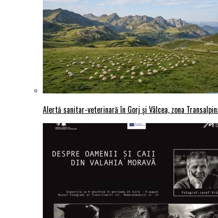
Alertă sanitar-veterinară în Gorj și Vâlcea, zona Transalpina