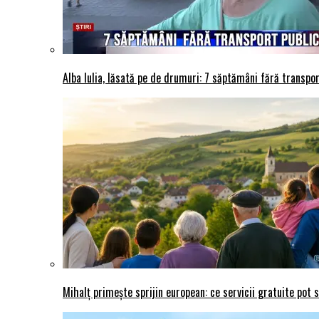
Alba Iulia, lăsată pe de drumuri: 7 săptămâni fără transport
Mihalț primește sprijin european: ce servicii gratuite pot 