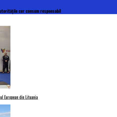
Autoritățile cer consum responsabil
l European din Lituania