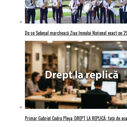
De ce Sebeșul marchează Ziua Imnului Național exact pe 29 
Primar Gabriel Codru Pleșa: DREPT LA REPLICĂ: față de acuza