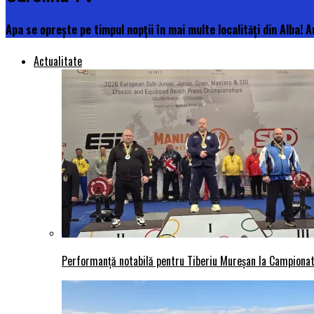
Apa se oprește pe timpul nopții în mai multe localități din Alba! 
Actualitate
Performanță notabilă pentru Tiberiu Mureșan la Campionatu