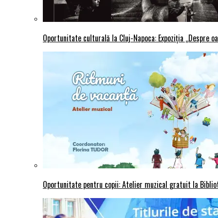
Oportunitate culturală la Cluj-Napoca: Expoziția „Despre oa
Oportunitate pentru copii: Atelier muzical gratuit la Bibli