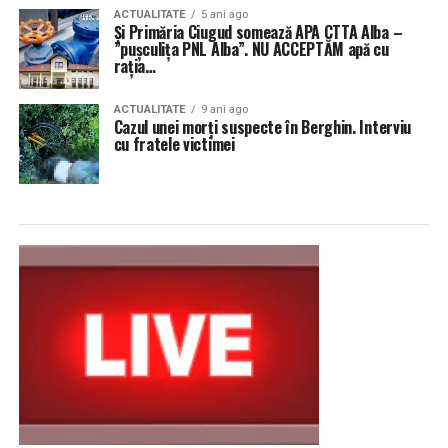
ACTUALITATE
5 ani ago
Și Primăria Ciugud somează APA CTTA Alba –
”pușculița PNL Alba”. NU ACCEPTĂM apă cu
rația…
ACTUALITATE
9 ani ago
Cazul unei morți suspecte în Berghin. Interviu
cu fratele victimei