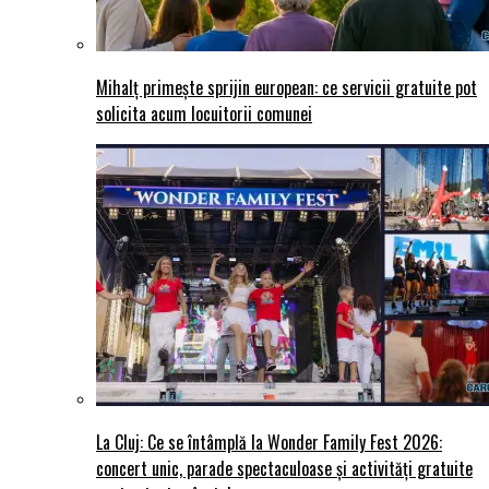
Mihalț primește sprijin european: ce servicii gratuite pot
solicita acum locuitorii comunei
La Cluj: Ce se întâmplă la Wonder Family Fest 2026:
concert unic, parade spectaculoase și activități gratuite