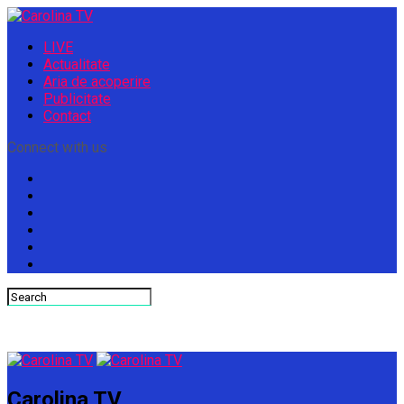
LIVE
Actualitate
Aria de acoperire
Publicitate
Contact
Connect with us
Carolina TV