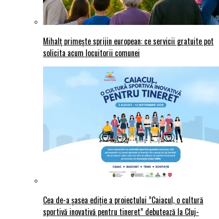
Mihalț primește sprijin european: ce servicii gratuite pot
solicita acum locuitorii comunei
Cea de-a șasea ediție a proiectului ”Caiacul, o cultură
sportivă inovativă pentru tineret” debutează la Cluj-