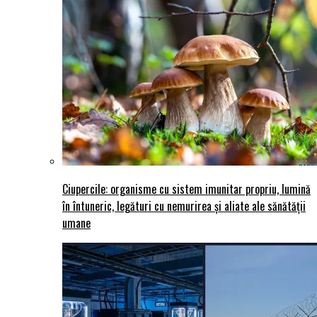
Ciupercile: organisme cu sistem imunitar propriu, lumină
în întuneric, legături cu nemurirea și aliate ale sănătății
umane