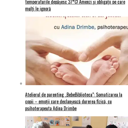
temperaturile depășesc 37°C! Amenzi și obligații pe care
mulți le ignoră
Atelierul de parenting „BebeBiblioteca”: Somatizarea la
copii – emoții care declanșează durerea fizică, cu
psihoterapeuta Adina Drimbe