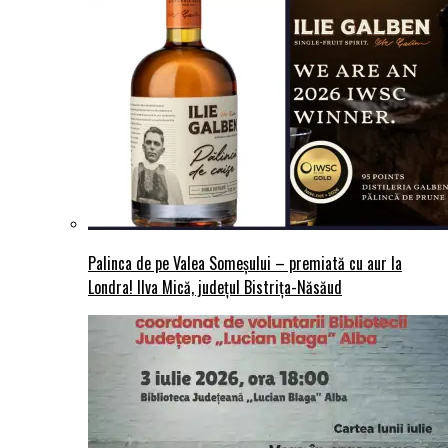
Palinca de pe Valea Someșului – premiată cu aur la
Londra! Ilva Mică, județul Bistrița-Năsăud