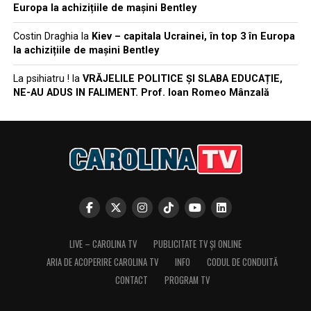
Europa la achizițiile de mașini Bentley
Costin Draghia
la
Kiev – capitala Ucrainei, în top 3 în Europa
la achizițiile de mașini Bentley
La psihiatru !
la
VRĂJELILE POLITICE ȘI SLABA EDUCAȚIE,
NE-AU ADUS IN FALIMENT. Prof. Ioan Romeo Mânzală
LIVE – CAROLINA TV
PUBLICITATE TV ȘI ONLINE
ARIA DE ACOPERIRE CAROLINA TV
INFO
CODUL DE CONDUITĂ
CONTACT
PROGRAM TV