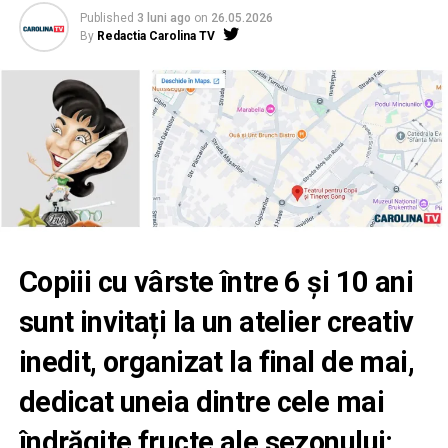
Published
3 luni ago
on
26.05.2026
By
Redactia Carolina TV
Copiii cu vârste între 6 și 10 ani
sunt invitați la un atelier creativ
inedit, organizat la final de mai,
dedicat uneia dintre cele mai
îndrăgite fructe ale sezonului: