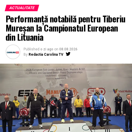
ACTUALITATE
Performanță notabilă pentru Tiberiu
Mureșan la Campionatul European
din Lituania
Published
o zi ago
on
08.08.2026
By
Redactia Carolina TV