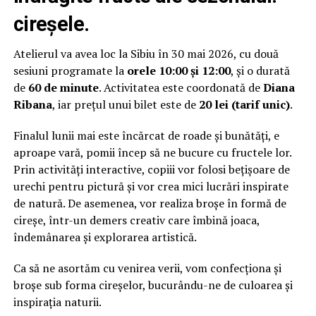
cireșele.
Atelierul va avea loc la Sibiu în 30 mai 2026, cu două
sesiuni programate la
orele 10:00 și 12:00
, și o durată
de
60 de minute
. Activitatea este coordonată de
Diana
Ribana
, iar prețul unui bilet este de
20 lei (tarif unic)
.
Finalul lunii mai este încărcat de roade și bunătăți, e
aproape vară, pomii încep să ne bucure cu fructele lor.
Prin activități interactive, copiii vor folosi bețișoare de
urechi pentru pictură și vor crea mici lucrări inspirate
de natură. De asemenea, vor realiza broșe în formă de
cireșe, într-un demers creativ care îmbină joaca,
îndemânarea și explorarea artistică.
Ca să ne asortăm cu venirea verii, vom confecționa și
broșe sub forma cireșelor, bucurându-ne de culoarea și
inspirația naturii.