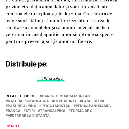
privind circulația animalelor și vor fi intensificate
controalele în exploatațiile din zonă. Crescătorii de
ovine sunt sfătuiți să monitorizeze atent starea de
sănătate a animalelor și să anunțe imediat medicul
veterinar în cazul apariției unor simptome suspecte,
pentru a preveni apariția unor noi focare.
Distribuie pe:
WhatsApp
RELATED TOPICS:
CARPAȚI
DRUM MONTAN
NATURĂ ROMÂNEASCĂ
OI PE MUNTE
PASULUI URDELE
PĂȘUNE ALPINĂ
PEISAJ MONTAN
PEISAJ PANORAMIC
RÂNCA
STIRI
TRANSALPINA
TURMA DE OI
VEDERE DE LA DISTANȚĂ
UP NEXT