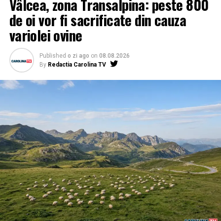
Vâlcea, zona Transalpina: peste 800
de oi vor fi sacrificate din cauza
variolei ovine
Published
o zi ago
on
08.08.2026
By
Redactia Carolina TV