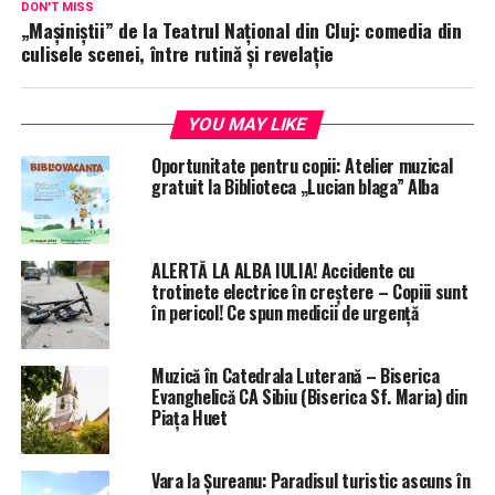
DON'T MISS
„Mașiniștii” de la Teatrul Național din Cluj: comedia din
culisele scenei, între rutină și revelație
YOU MAY LIKE
Oportunitate pentru copii: Atelier muzical
gratuit la Biblioteca „Lucian blaga” Alba
ALERTĂ LA ALBA IULIA! Accidente cu
trotinete electrice în creștere – Copiii sunt
în pericol! Ce spun medicii de urgență
Muzică în Catedrala Luterană – Biserica
Evanghelică CA Sibiu (Biserica Sf. Maria) din
Piaţa Huet
Vara la Șureanu: Paradisul turistic ascuns în