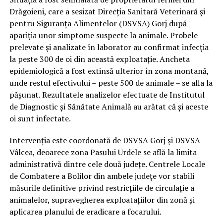
Drăgoieni, care a sesizat Direcția Sanitară Veterinară și
pentru Siguranța Alimentelor (DSVSA) Gorj după
apariția unor simptome suspecte la animale. Probele
prelevate și analizate în laborator au confirmat infecția
la peste 300 de oi din această exploatație. Ancheta
epidemiologică a fost extinsă ulterior în zona montană,
unde restul efectivului – peste 500 de animale – se afla la
pășunat. Rezultatele analizelor efectuate de Institutul
de Diagnostic și Sănătate Animală au arătat că și aceste
oi sunt infectate.
Intervenția este coordonată de DSVSA Gorj și DSVSA
Vâlcea, deoarece zona Pasului Urdele se află la limita
administrativă dintre cele două județe. Centrele Locale
de Combatere a Bolilor din ambele județe vor stabili
măsurile definitive privind restricțiile de circulație a
animalelor, supravegherea exploatațiilor din zonă și
aplicarea planului de eradicare a focarului.