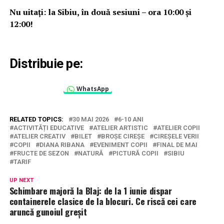
Nu uitați: la Sibiu, în două sesiuni – ora 10:00 și
12:00!
Distribuie pe:
WhatsApp
RELATED TOPICS:
30 MAI 2026
6-10 ANI
ACTIVITĂȚI EDUCATIVE
ATELIER ARTISTIC
ATELIER COPII
ATELIER CREATIV
BILET
BROȘE CIREȘE
CIREȘELE VERII
COPII
DIANA RIBANA
EVENIMENT COPII
FINAL DE MAI
FRUCTE DE SEZON
NATURĂ
PICTURĂ COPII
SIBIU
TARIF
UP NEXT
Schimbare majoră la Blaj: de la 1 iunie dispar
containerele clasice de la blocuri. Ce riscă cei care
aruncă gunoiul greșit