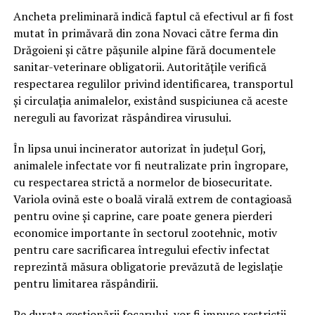
Ancheta preliminară indică faptul că efectivul ar fi fost
mutat în primăvară din zona Novaci către ferma din
Drăgoieni și către pășunile alpine fără documentele
sanitar-veterinare obligatorii. Autoritățile verifică
respectarea regulilor privind identificarea, transportul
și circulația animalelor, existând suspiciunea că aceste
nereguli au favorizat răspândirea virusului.
În lipsa unui incinerator autorizat în județul Gorj,
animalele infectate vor fi neutralizate prin îngropare,
cu respectarea strictă a normelor de biosecuritate.
Variola ovină este o boală virală extrem de contagioasă
pentru ovine și caprine, care poate genera pierderi
economice importante în sectorul zootehnic, motiv
pentru care sacrificarea întregului efectiv infectat
reprezintă măsura obligatorie prevăzută de legislație
pentru limitarea răspândirii.
Pe durata gestionării focarului, vor fi impuse restricții