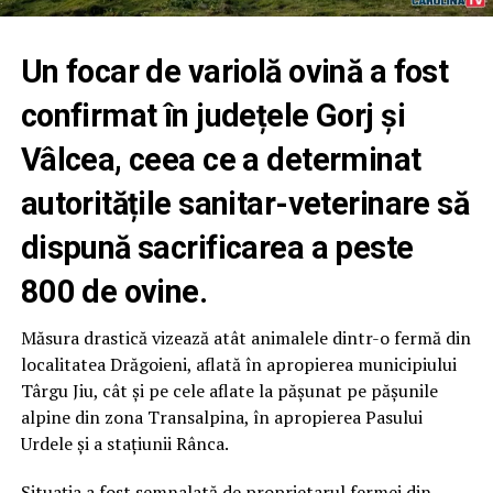
Un focar de variolă ovină a fost
confirmat în județele Gorj și
Vâlcea, ceea ce a determinat
autoritățile sanitar-veterinare să
dispună sacrificarea a peste
800 de ovine.
Măsura drastică vizează atât animalele dintr-o fermă din
localitatea Drăgoieni, aflată în apropierea municipiului
Târgu Jiu, cât și pe cele aflate la pășunat pe pășunile
alpine din zona Transalpina, în apropierea Pasului
Urdele și a stațiunii Rânca.
Situația a fost semnalată de proprietarul fermei din