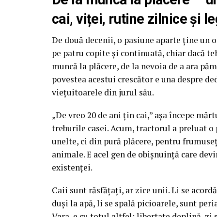
cai, viței, rutine zilnice și
De două decenii, o pasiune aparte ține un o
pe patru copite și continuată, chiar dacă t
muncă la plăcere, de la nevoia de a ara pă
povestea acestui crescător e una despre ded
viețuitoarele din jurul său.
„De vreo 20 de ani țin cai,” așa începe mărtu
treburile casei. Acum, tractorul a preluat o
unelte, ci din pură plăcere, pentru frumuseț
animale. E acel gen de obișnuință care devin
existenței.
Caii sunt răsfățați, ar zice unii. Li se acor
duși la apă, li se spală picioarele, sunt peri
Vara, e cu totul altfel: libertate deplină, z