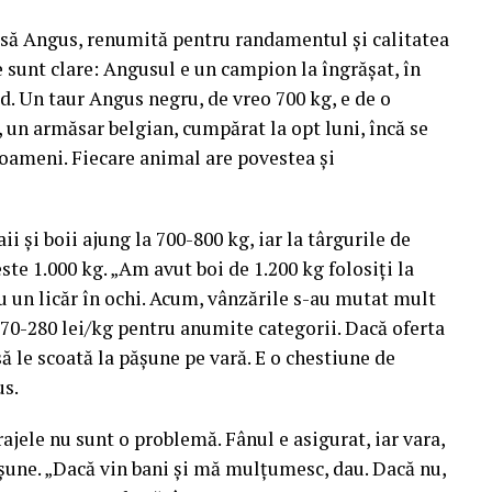
Rasă Angus, renumită pentru randamentul și calitatea
e sunt clare: Angusul e un campion la îngrășat, în
id. Un taur Angus negru, de vreo 700 kg, e de o
, un armăsar belgian, cumpărat la opt luni, încă se
oameni. Fiecare animal are povestea și
 și boii ajung la 700-800 kg, iar la târgurile de
te 1.000 kg. „Am avut boi de 1.200 kg folosiți la
cu un licăr în ochi. Acum, vânzările s-au mutat mult
e 270-280 lei/kg pentru anumite categorii. Dacă oferta
ă le scoată la pășune pe vară. E o chestiune de
us.
rajele nu sunt o problemă. Fânul e asigurat, iar vara,
șune. „Dacă vin bani și mă mulțumesc, dau. Dacă nu,