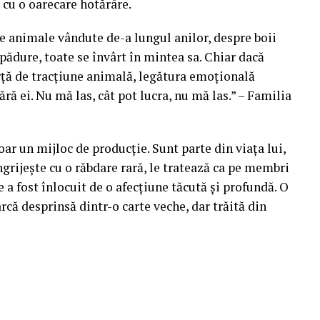
 cu o oarecare hotărâre.
de animale vândute de-a lungul anilor, despre boii
 pădure, toate se învârt în mintea sa. Chiar dacă
rță de tracțiune animală, legătura emoțională
ră ei. Nu mă las, cât pot lucra, nu mă las.” – Familia
ar un mijloc de producție. Sunt parte din viața lui,
îngrijește cu o răbdare rară, le tratează ca pe membri
te a fost înlocuit de o afecțiune tăcută și profundă. O
că desprinsă dintr-o carte veche, dar trăită din