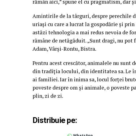
rămân aici,” spune el cu pragmatism, dar și
Amintirile de la târguri, despre perechile 
uriași cu care a lucrat la gospodărie și prin
astăzi tehnologia a mai redus nevoia de fo
rămâne de netăgăduit. „Sunt dragi, nu pot fă
Adam, Vârși-Rontu, Bistra.
Pentru acest crescător, animalele nu sunt do
din tradiția locului, din identitatea sa. Le 
ai familiei. Iar în inima sa, locul forței bru
poveste despre om și animale, o poveste par
plin, zi de zi.
Distribuie pe:
WhatsApp