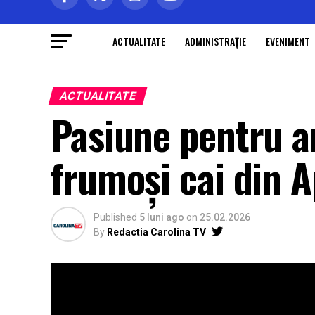
ACTUALITATE
ADMINISTRAŢIE
EVENIMENT
ACTUALITATE
Pasiune pentru a
frumoși cai din 
Published
5 luni ago
on
25.02.2026
By
Redactia Carolina TV