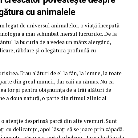
 legătura cu animalele
m legat de universul animalelor, o viață începută
ehnologia a mai schimbat mersul lucrurilor. De la
mântul la bucuria de a vedea un mânz alergând,
icare, răbdare și o legătură profundă cu
risirea. Erau alături de el la fân, la lemne, la toate
 parte din greul muncii, dar caii au rămas. Nu ca
ea lor și pentru obișnuința de a trăi alături de
e a doua natură, o parte din ritmul zilnic al
dă o atenție desprinsă parcă din alte vremuri. Sunt
ați cu delicatețe, apoi lăsați să se joace prin zăpadă.
i și noapte, pășune și apă din belșug. „Iarna le dăm de