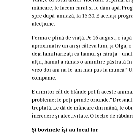
mâncare, le facem curat și le dăm apă. Pro
spre după-amiază, la 15:30. E același progra
afecțiune.
Ferma e plină de viață. Pe 16 august, o iap
aproximativ un an și câteva luni, și Olga, o 
deja familiarizați cu hamul și căruța – unul
alții, hamul a rămas o amintire păstrată în 
vreo doi ani nu le-am mai pus la muncă.” Un
companie.
E uimitor cât de blânde pot fi aceste animal
probleme; le poți prinde oriunde.” Dresajul
treptată. Le dă de mâncare din mână, le obi
încredere și afectivitate. O lecție de răbdar
Și bovinele își au locul lor