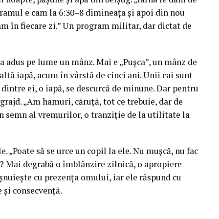
gramul e cam la 6:30–8 dimineața și apoi din nou
m în fiecare zi.” Un program militar, dar dictat de
ă a adus pe lume un mânz. Mai e „Pușca”, un mânz de
altă iapă, acum în vârstă de cinci ani. Unii cai sunt
 dintre ei, o iapă, se descurcă de minune. Dar pentru
grajd. „Am hamuri, căruță, tot ce trebuie, dar de
 semn al vremurilor, o tranziție de la utilitate la
e. „Poate să se urce un copil la ele. Nu mușcă, nu fac
? Mai degrabă o îmblânzire zilnică, o apropiere
șnuiește cu prezența omului, iar ele răspund cu
e și consecvență.