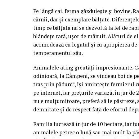
Pe lângă cai, ferma găzduiește și bovine. 
cărnii, dar și exemplare bălțate. Diferențel
timp ce bălțata nu se dezvoltă la fel de rap
blândețe rară, ușor de mânuit. Alături de el
acomodează cu legatul și cu apropierea de 
temperamentul său.
Animalele ating greutăți impresionante. Caii
odinioară, la Câmpeni, se vindeau boi de pes
tras prin pădure”, își amintește fermierul 
pe internet, iar prețurile variază, în jur d
nu e mulțumitoare, preferă să le păstreze, s
demnitate și de respect față de efortul dep
Familia lucrează în jur de 10 hectare, iar fu
animalele petrec o lună sau mai mult la pă