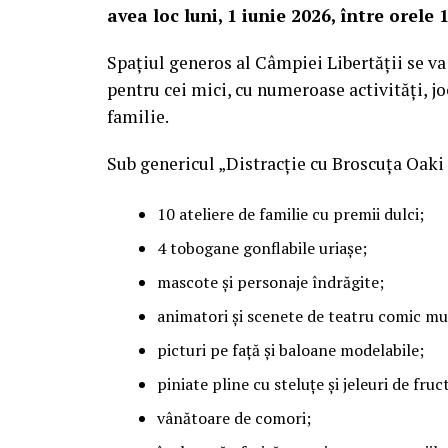
avea loc luni, 1 iunie 2026, între orele 
Spațiul generos al Câmpiei Libertății se va
pentru cei mici, cu numeroase activități, jo
familie.
Sub genericul „Distracție cu Broscuța Oaki î
10 ateliere de familie cu premii dulci;
4 tobogane gonflabile uriașe;
mascote și personaje îndrăgite;
animatori și scenete de teatru comic mu
picturi pe față și baloane modelabile;
piniate pline cu steluțe și jeleuri de fruc
vânătoare de comori;