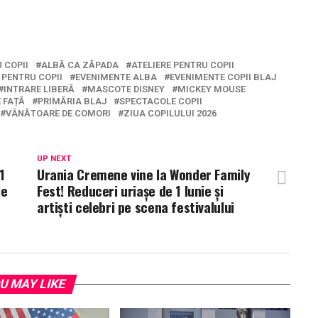
 COPII
ALBĂ CA ZĂPADA
ATELIERE PENTRU COPII
 PENTRU COPII
EVENIMENTE ALBA
EVENIMENTE COPII BLAJ
INTRARE LIBERĂ
MASCOTE DISNEY
MICKEY MOUSE
E FAȚĂ
PRIMĂRIA BLAJ
SPECTACOLE COPII
VÂNĂTOARE DE COMORI
ZIUA COPILULUI 2026
UP NEXT
1
Urania Cremene vine la Wonder Family
le
Fest! Reduceri uriașe de 1 Iunie și
artiști celebri pe scena festivalului
U MAY LIKE