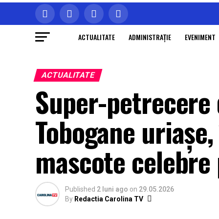
ACTUALITATE
ADMINISTRAŢIE
EVENIMENT
ACTUALITATE
Super-petrecere d
Tobogane uriașe, 
mascote celebre 
Published
2 luni ago
on
29.05.2026
By
Redactia Carolina TV