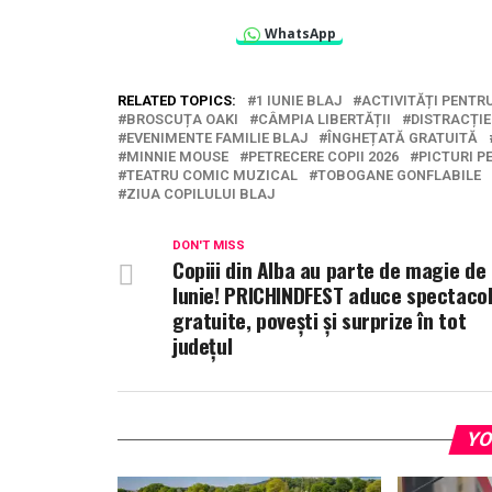
WhatsApp
RELATED TOPICS:
1 IUNIE BLAJ
ACTIVITĂȚI PENTRU
BROSCUȚA OAKI
CÂMPIA LIBERTĂȚII
DISTRACȚIE
EVENIMENTE FAMILIE BLAJ
ÎNGHEȚATĂ GRATUITĂ
MINNIE MOUSE
PETRECERE COPII 2026
PICTURI P
TEATRU COMIC MUZICAL
TOBOGANE GONFLABILE
ZIUA COPILULUI BLAJ
DON'T MISS
Copiii din Alba au parte de magie de 
Iunie! PRICHINDFEST aduce spectaco
gratuite, povești și surprize în tot
județul
YO