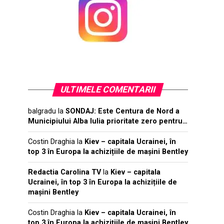
ULTIMELE COMENTARII
balgradu
la
SONDAJ: Este Centura de Nord a
Municipiului Alba Iulia prioritate zero pentru…
Costin Draghia
la
Kiev – capitala Ucrainei, în
top 3 în Europa la achizițiile de mașini Bentley
Redactia Carolina TV
la
Kiev – capitala
Ucrainei, în top 3 în Europa la achizițiile de
mașini Bentley
Costin Draghia
la
Kiev – capitala Ucrainei, în
top 3 în Europa la achizițiile de mașini Bentley