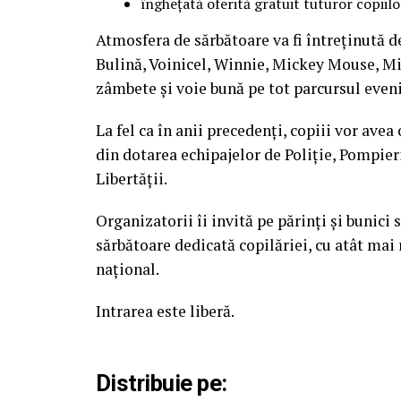
înghețată oferită gratuit tuturor copiilo
Atmosfera de sărbătoare va fi întreținută d
Bulină, Voinicel, Winnie, Mickey Mouse, Mi
zâmbete și voie bună pe tot parcursul even
La fel ca în anii precedenți, copiii vor ave
din dotarea echipajelor de Poliție, Pompie
Libertății.
Organizatorii îi invită pe părinți și bunici
sărbătoare dedicată copilăriei, cu atât mai m
național.
Intrarea este liberă.
Distribuie pe: