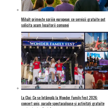
Mihalț primește sprijin european: ce servicii gratuite pot
solicita acum locuitorii comunei
La Cluj: Ce se întâmplă la Wonder Family Fest 2026:
concert unic, parade spectaculoase și activități gratuite