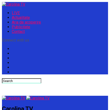
LIVE
Actualitate
Aria de acoperire
Publicitate
Contact
Connect with us
Carolina TV