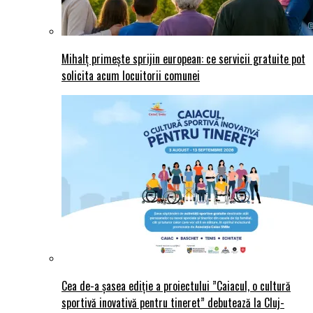
Mihalț primește sprijin european: ce servicii gratuite pot
solicita acum locuitorii comunei
Cea de-a șasea ediție a proiectului ”Caiacul, o cultură
sportivă inovativă pentru tineret” debutează la Cluj-