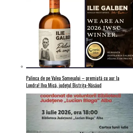
Palinca de pe Valea Someșului – premiată cu aur la
Londra! Ilva Mică, județul Bistrița-Năsăud