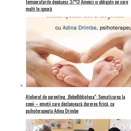
temperaturile depășesc 37°C! Amenzi și obligații pe care
mulți le ignoră
Atelierul de parenting „BebeBiblioteca”: Somatizarea la
copii – emoții care declanșează durerea fizică, cu
psihoterapeuta Adina Drimbe