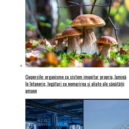
Ciupercile: organisme cu sistem imunitar propriu, lumină
în întuneric, legături cu nemurirea și aliate ale sănătății
umane