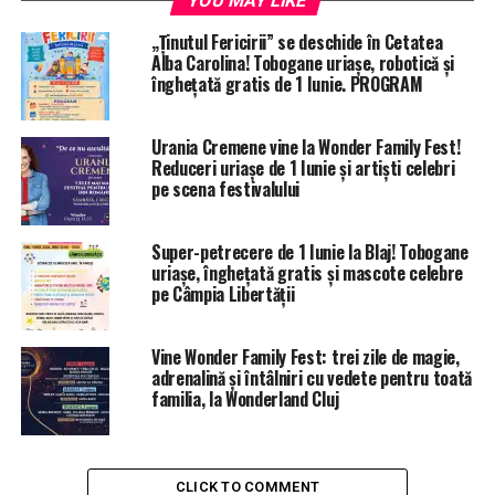
YOU MAY LIKE
„Ținutul Fericirii” se deschide în Cetatea
Alba Carolina! Tobogane uriașe, robotică și
înghețată gratis de 1 Iunie. PROGRAM
Urania Cremene vine la Wonder Family Fest!
Reduceri uriașe de 1 Iunie și artiști celebri
pe scena festivalului
Super-petrecere de 1 Iunie la Blaj! Tobogane
uriașe, înghețată gratis și mascote celebre
pe Câmpia Libertății
Vine Wonder Family Fest: trei zile de magie,
adrenalină și întâlniri cu vedete pentru toată
familia, la Wonderland Cluj
CLICK TO COMMENT