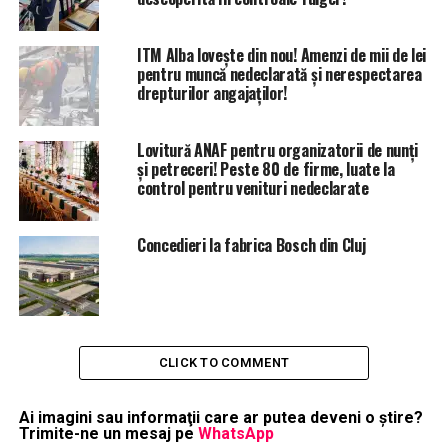
ITM Alba lovește din nou! Amenzi de mii de lei
pentru muncă nedeclarată și nerespectarea
drepturilor angajaților!
Lovitură ANAF pentru organizatorii de nunți
și petreceri! Peste 80 de firme, luate la
control pentru venituri nedeclarate
Concedieri la fabrica Bosch din Cluj
CLICK TO COMMENT
Ai imagini sau informaţii care ar putea deveni o ştire?
Trimite-ne un mesaj pe
WhatsApp