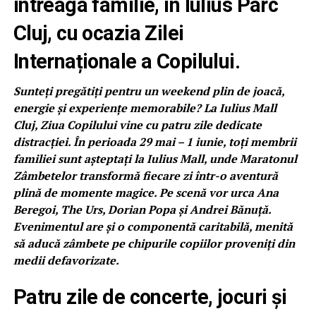
întreaga familie, în Iulius Parc
Cluj, cu ocazia Zilei
Internaționale a Copilului.
Sunteți pregătiți pentru un weekend plin de joacă,
energie și experiențe memorabile? La Iulius Mall
Cluj, Ziua Copilului vine cu patru zile dedicate
distracției. În perioada 29 mai – 1 iunie, toți membrii
familiei sunt așteptați la Iulius Mall, unde Maratonul
Zâmbetelor transformă fiecare zi într-o aventură
plină de momente magice. Pe scenă vor urca Ana
Beregoi, The Urs, Dorian Popa și Andrei Bănuță.
Evenimentul are și o componentă caritabilă, menită
să aducă zâmbete pe chipurile copiilor proveniți din
medii defavorizate.
Patru zile de concerte, jocuri și