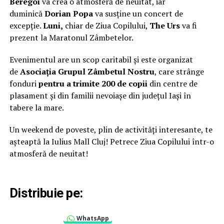
Beregoi
va crea o atmosferă de neuitat, iar
duminică
Dorian Popa
va susține un concert de
excepție.
Luni,
chiar de Ziua Copilului,
The Urs
va fi
prezent la Maratonul Zâmbetelor.
Evenimentul are un scop caritabil și este organizat
de
Asociația Grupul Zâmbetul Nostru
, care strânge
fonduri
pentru a trimite 200 de copii
din centre de
plasament și din familii nevoiașe din județul Iași în
tabere la mare.
Un weekend de poveste, plin de activități interesante, te
așteaptă la Iulius Mall Cluj! Petrece Ziua Copilului într-o
atmosferă de neuitat!
Distribuie pe:
WhatsApp