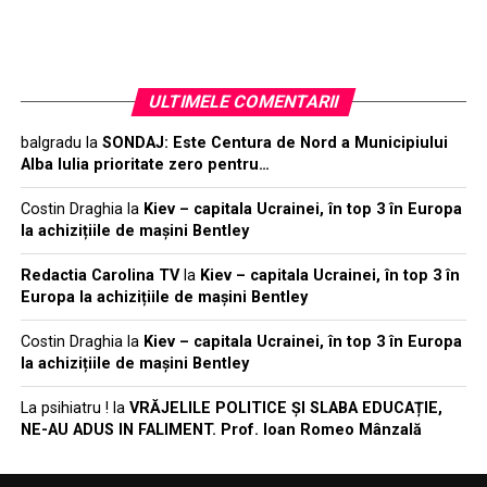
ULTIMELE COMENTARII
balgradu
la
SONDAJ: Este Centura de Nord a Municipiului
Alba Iulia prioritate zero pentru…
Costin Draghia
la
Kiev – capitala Ucrainei, în top 3 în Europa
la achizițiile de mașini Bentley
Redactia Carolina TV
la
Kiev – capitala Ucrainei, în top 3 în
Europa la achizițiile de mașini Bentley
Costin Draghia
la
Kiev – capitala Ucrainei, în top 3 în Europa
la achizițiile de mașini Bentley
La psihiatru !
la
VRĂJELILE POLITICE ȘI SLABA EDUCAȚIE,
NE-AU ADUS IN FALIMENT. Prof. Ioan Romeo Mânzală