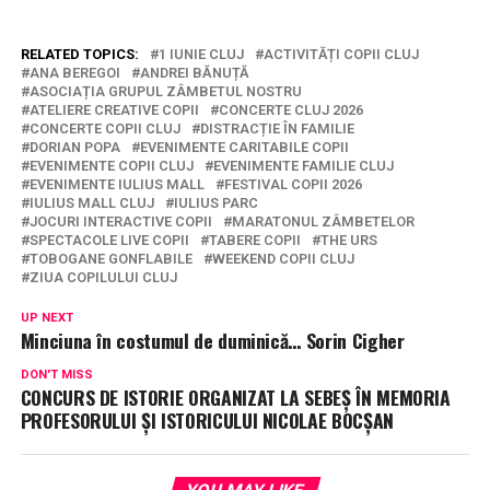
RELATED TOPICS:
1 IUNIE CLUJ
ACTIVITĂȚI COPII CLUJ
ANA BEREGOI
ANDREI BĂNUȚĂ
ASOCIAȚIA GRUPUL ZÂMBETUL NOSTRU
ATELIERE CREATIVE COPII
CONCERTE CLUJ 2026
CONCERTE COPII CLUJ
DISTRACȚIE ÎN FAMILIE
DORIAN POPA
EVENIMENTE CARITABILE COPII
EVENIMENTE COPII CLUJ
EVENIMENTE FAMILIE CLUJ
EVENIMENTE IULIUS MALL
FESTIVAL COPII 2026
IULIUS MALL CLUJ
IULIUS PARC
JOCURI INTERACTIVE COPII
MARATONUL ZÂMBETELOR
SPECTACOLE LIVE COPII
TABERE COPII
THE URS
TOBOGANE GONFLABILE
WEEKEND COPII CLUJ
ZIUA COPILULUI CLUJ
UP NEXT
Minciuna în costumul de duminică… Sorin Cigher
DON'T MISS
CONCURS DE ISTORIE ORGANIZAT LA SEBEȘ ÎN MEMORIA
PROFESORULUI ȘI ISTORICULUI NICOLAE BOCȘAN