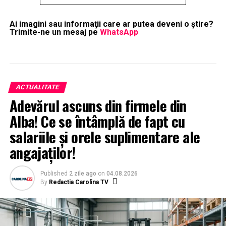
Ai imagini sau informaţii care ar putea deveni o ştire?
Trimite-ne un mesaj pe
WhatsApp
ACTUALITATE
Adevărul ascuns din firmele din
Alba! Ce se întâmplă de fapt cu
salariile și orele suplimentare ale
angajaților!
Published
2 zile ago
on
04.08.2026
By
Redactia Carolina TV