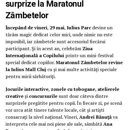
surprize la Maratonul
Zâmbetelor
Începând de vineri
,
29 mai
,
Iulius Parc
devine un
tărâm magic dedicat celor mici, unde nimic nu este
imposibil, iar zâmbetele sunt accesoriul fiecărui
participant. Și în acest an, celebrăm
Ziua
Internațională a Copilului
printr-un mini-festival
special dedicat copiilor.
Maratonul Zâmbetelor revine
la Iulius Mall Cluj
cu și mai multe activități speciale
pentru micii sărbătoriți.
Jocurile interactive
,
zonele cu tobogane
,
atelierele
creative
și
concursurile
sunt doar câteva dintre
surprizele pregătite pentru copii. În fiecare zi, pe scenă
vor urca atât tinere talente locale, cât și artiști
consacrați la nivel național. Vineri,
Andrei Bănuță
va
interpreta cele mai noi piese ale sale, sâmbătă
Ana