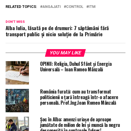
RELATED TOPICS:
ANGAJATI
CONTROL
ITM
DON'T MISS
Alba Iulia, lăsată pe de drumuri: 7 săptămâni fără
transport public și nicio soluție de la Primărie
YOU MAY LIKE
OPINII: Religia, Duhul Sfânt și Energia
Universală – Ioan Romeo Mânzală
România furată: cum au transformat
politicienii o țară întreagă într-o afacere
personală. Prof.Ing.Ioan Romeo Mânzală
Șoc în Alba: amenzi uriașe de aproape
jumătate de milion de lei și muncă la negru
descoperită în controale fulger!