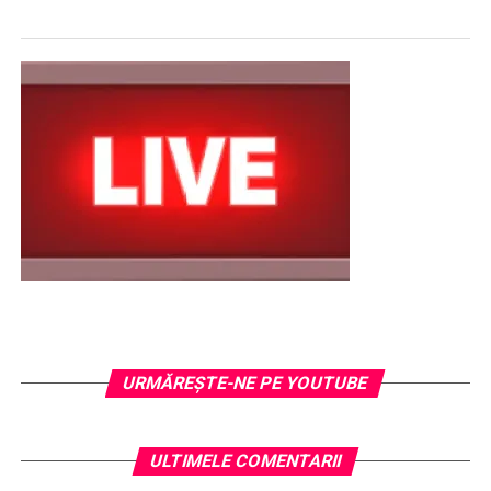
URMĂREŞTE-NE PE YOUTUBE
ULTIMELE COMENTARII