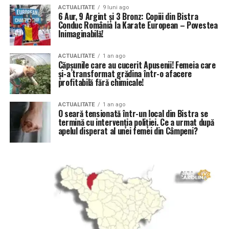
ACTUALITATE
9 luni ago
6 Aur, 9 Argint și 3 Bronz: Copiii din Bistra
Conduc România la Karate European – Povestea
Inimaginabilă!
ACTUALITATE
1 an ago
Căpșunile care au cucerit Apusenii! Femeia care
și-a transformat grădina într-o afacere
profitabilă fără chimicale!
ACTUALITATE
1 an ago
O seară tensionată într-un local din Bistra se
termină cu intervenția poliției. Ce a urmat după
apelul disperat al unei femei din Câmpeni?