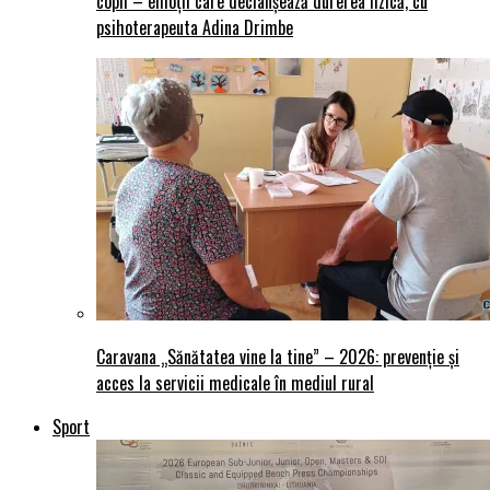
copii – emoții care declanșează durerea fizică, cu
psihoterapeuta Adina Drimbe
Caravana „Sănătatea vine la tine” – 2026: prevenție și
acces la servicii medicale în mediul rural
Sport