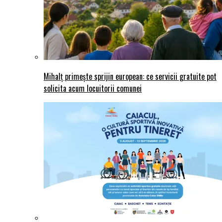
Mihalț primește sprijin european: ce servicii gratuite pot
solicita acum locuitorii comunei