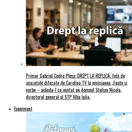
Primar Gabriel Codru Pleșa: DREPT LA REPLICĂ: față de
acuzațiile difuzate de Carolina TV în emisiunea ,,Fapte și
vorbe – avându-l ca invitat pe domnul Stelian Nicola,
directorul general al STP Alba Iulia.
Eveniment