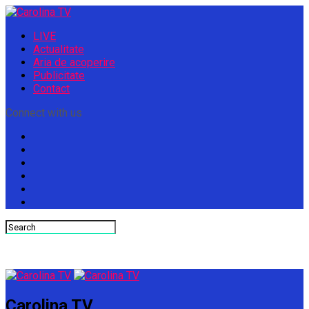
LIVE
Actualitate
Aria de acoperire
Publicitate
Contact
Connect with us
Carolina TV