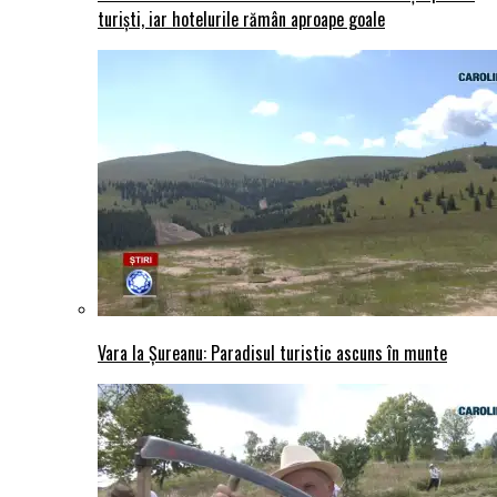
turiști, iar hotelurile rămân aproape goale
Vara la Șureanu: Paradisul turistic ascuns în munte