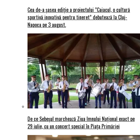
Cea de-a șasea ediție a proiectului ”Caiacul, o cultură
sportivă inovativă pentru tineret” debutează la Cluj-
Napoca pe 3 august.
De ce Sebeșul marchează Ziua Imnului Național exact pe
29 iulie, cu un concert special în Piața Primăriei