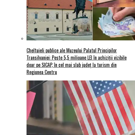
Cheltuieli publice ale Muzeului Palatul Principilor
Transilvaniei: Peste 5,5 milioane LEI în achiziții vizibile
doar pe SICAP, în cel mai slab județ la turism din
Regiunea Centru