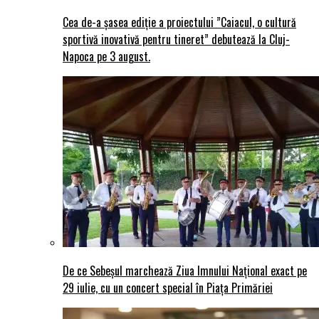
Cea de-a șasea ediție a proiectului ”Caiacul, o cultură
sportivă inovativă pentru tineret” debutează la Cluj-
Napoca pe 3 august.
De ce Sebeșul marchează Ziua Imnului Național exact pe
29 iulie, cu un concert special în Piața Primăriei