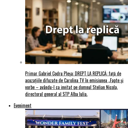
Primar Gabriel Codru Pleșa: DREPT LA REPLICĂ: față de
acuzațiile difuzate de Carolina TV în emisiunea ,,Fapte și
vorbe – avându-l ca invitat pe domnul Stelian Nicola,
directorul general al STP Alba Iulia.
Eveniment