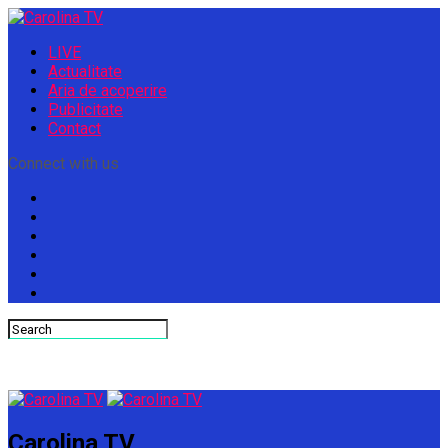
LIVE
Actualitate
Aria de acoperire
Publicitate
Contact
Connect with us
Carolina TV