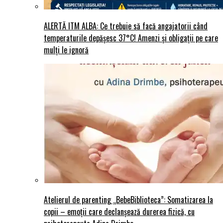
ALERTĂ ITM ALBA: Ce trebuie să facă angajatorii când
temperaturile depășesc 37°C! Amenzi și obligații pe care
mulți le ignoră
Atelierul de parenting „BebeBiblioteca”: Somatizarea la
copii – emoții care declanșează durerea fizică, cu