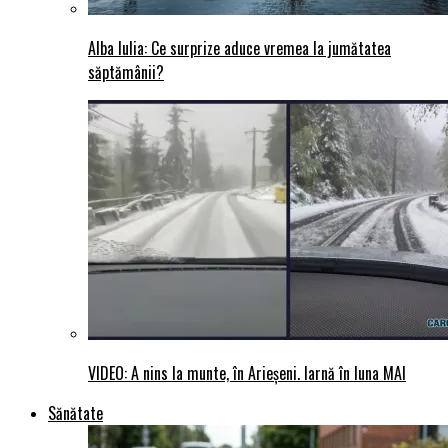
Alba Iulia: Ce surprize aduce vremea la jumătatea
săptămânii?
VIDEO: A nins la munte, în Arieșeni. Iarnă în luna MAI
Sănătate