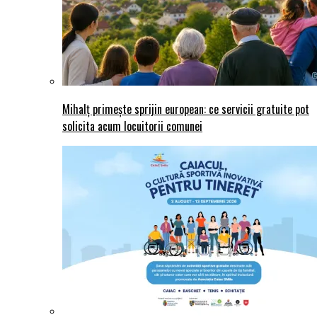
Mihalț primește sprijin european: ce servicii gratuite pot
solicita acum locuitorii comunei