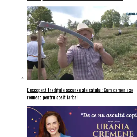
Descoperă tradițiile ascunse ale satului: Cum oamenii se
reunesc pentru cosit iarba!