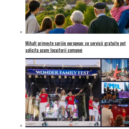
Mihalț primește sprijin european: ce servicii gratuite pot
solicita acum locuitorii comunei