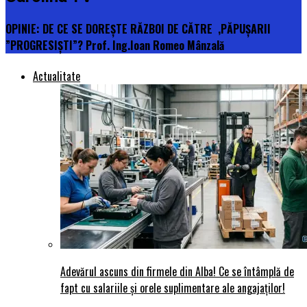
OPINIE: DE CE SE DOREȘTE RĂZBOI DE CĂTRE ,PĂPUȘARII
”PROGRESIȘTI”? Prof. Ing.Ioan Romeo Mânzală
Actualitate
Adevărul ascuns din firmele din Alba! Ce se întâmplă de
fapt cu salariile și orele suplimentare ale angajaților!