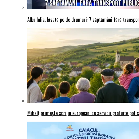
Alba Iulia, lăsată pe de drumuri: 7 săptămâni fără transport
Mihalț primește sprijin european: ce servicii gratuite pot 