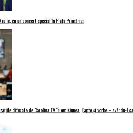
iulie, cu un concert special în Piața Primăriei
țiile difuzate de Carolina TV în emisiunea ,,Fapte și vorbe – avându-l ca 