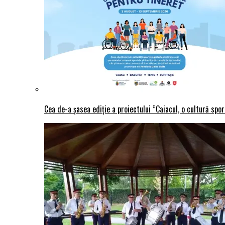
Cea de-a șasea ediție a proiectului ”Caiacul, o cultură spo