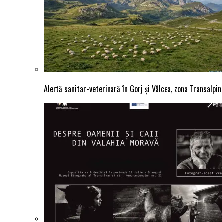
Alertă sanitar-veterinară în Gorj și Vâlcea, zona Transalpina