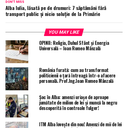
DON'T MISS
Alba Iulia, lăsată pe de drumuri: 7 săptămâni fără
transport public și nicio soluție de la Primărie
YOU MAY LIKE
OPINII: Religia, Duhul Sfânt și Energia
Universală – Ioan Romeo Mânzală
România furată: cum au transformat
politicienii o țară întreagă într-o afacere
personală. Prof.Ing.Ioan Romeo Mânzală
Șoc în Alba: amenzi uriașe de aproape
jumătate de milion de lei și muncă la negru
descoperită în controale fulger!
ITM Alba lovește din nou! Amenzi de mii de lei