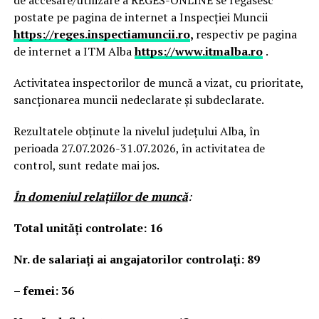
de accesare/utilizare a REGES-ONLINE se regăsesc
postate pe pagina de internet a Inspecției Muncii
https://reges.inspectiamuncii.ro
,
respectiv pe pagina
de internet a ITM Alba
https://www.itmalba.ro
.
Activitatea inspectorilor de muncă a vizat, cu prioritate,
sancționarea muncii nedeclarate și subdeclarate.
Rezultatele obținute la nivelul județului Alba, în
perioada 27.07.2026-31.07.2026, în activitatea de
control, sunt redate mai jos.
În domeniul relaţiilor de muncă
:
Total unităţi controlate: 16
Nr. de salariați ai angajatorilor controlați: 89
– femei: 36