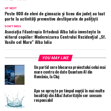
UP NEXT
Peste 800 de elevi de gimnaziu și liceu din județ au luat
parte la activități preventive desfășurate de polițiști
DON'T MISS
Asociația Filantropia Ortodoxă Alba Iulia investește în
viitorul copiilor: Modernizarea Centrului Rezidențial „Sf.
Vasile cel Mare” Alba Iulia
YOU MAY LIKE
Un partid cere blocarea proiectului celui mai
mare centru de date Quantum AI din
România, la Cluj
Apa se oprește pe timpul nopții în mai multe
localități din Alba! Autoritățile cer consum
responsabil