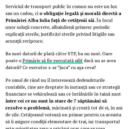
Serviciul de transport public în comun nu este un lux
sau un cadou, ci
o obligație legală și morală directă a
Primăriei Alba Iulia față de cetățenii săi
. În locul
unor soluții concrete, albaiulienii primesc periodic
explicații sterile, justificări sterile privind litigiile sau
acuzații reciproce.
Ba sunt datorii de plată către STP, ba nu sunt. Oare
poate o
Primărie să fie executată silit
dacă nu ar avea
datorii? Ce executor s-ar ”juca” cu așa ceva?
Pe omul de rând nu îl interesează dedesubturile
contabile, cine are dreptate în instanță sau ce strategii
financiare se vehiculează sau ce întâlnirile în taină sunt
între cei ce nu sunt în stare de 7 săptămâni să
rezolve o problemă
, măcinată și creată tot de ei, în ani
de zile. Cetățeanul votează un primar pentru ca aceasta
să îi asigure condiții elementare de trai, iar transportul
este prioritatea zero a oricărui oraș care se vrea