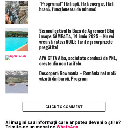
”Programul” fără apă, fără energie, fără
hrană, funcționează de minune!
Sezonul estival la Baza de Agrement Blaj
începe SÂMBĂTĂ, 14 iunie 2025 – Nu vei
vrea să ratezi NOILE tarife și surprizele
pregătite!
APA CTTA Alba, societate condusă de PNL,
crește din nou tarifele
Descoperă Rowmania – România naturală
văzută din barcă. Program
CLICK TO COMMENT
Ai imagini sau informaţii care ar putea deveni o ştire?
Trimite-ne un mesaj pe
WhatsApp