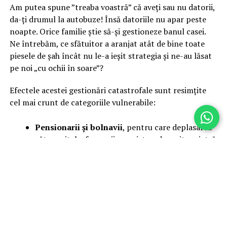
Am putea spune ”treaba voastră” că aveți sau nu datorii,
da-ți drumul la autobuze! Însă datoriile nu apar peste
noapte. Orice familie știe să-și gestioneze banul casei.
Ne întrebăm, ce sfătuitor a aranjat atât de bine toate
piesele de șah încât nu le-a ieșit strategia și ne-au lăsat
pe noi „cu ochii în soare”?
Efectele acestei gestionări catastrofale sunt resimțite
cel mai crunt de categoriile vulnerabile:
Pensionarii și bolnavii
, pentru care deplasarea
către spitale, farmacii sau piețe a devenit o piatră
de moară.
Muncitorii și angajații
, care sunt puși în
imposibilitatea de a ajunge la timp la locurile de
muncă.
Un oraș blocat de lipsa de asumare