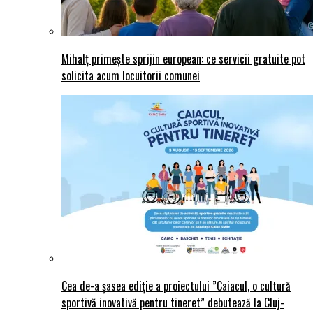
Mihalț primește sprijin european: ce servicii gratuite pot
solicita acum locuitorii comunei
Cea de-a șasea ediție a proiectului ”Caiacul, o cultură
sportivă inovativă pentru tineret” debutează la Cluj-