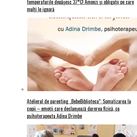
temperaturile depășesc 37°C! Amenzi și obligații pe care
mulți le ignoră
Atelierul de parenting „BebeBiblioteca”: Somatizarea la
copii – emoții care declanșează durerea fizică, cu
psihoterapeuta Adina Drimbe