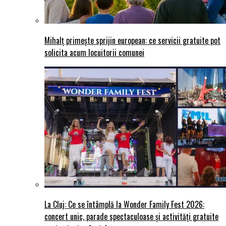
Mihalț primește sprijin european: ce servicii gratuite pot
solicita acum locuitorii comunei
La Cluj: Ce se întâmplă la Wonder Family Fest 2026:
concert unic, parade spectaculoase și activități gratuite