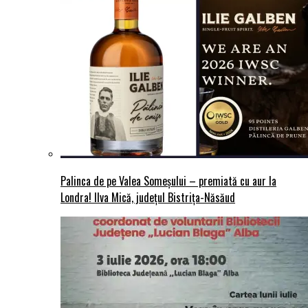
Palinca de pe Valea Someșului – premiată cu aur la
Londra! Ilva Mică, județul Bistrița-Năsăud