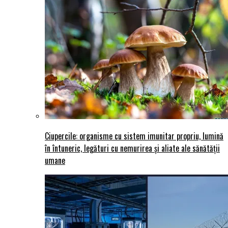
Ciupercile: organisme cu sistem imunitar propriu, lumină
în întuneric, legături cu nemurirea și aliate ale sănătății
umane