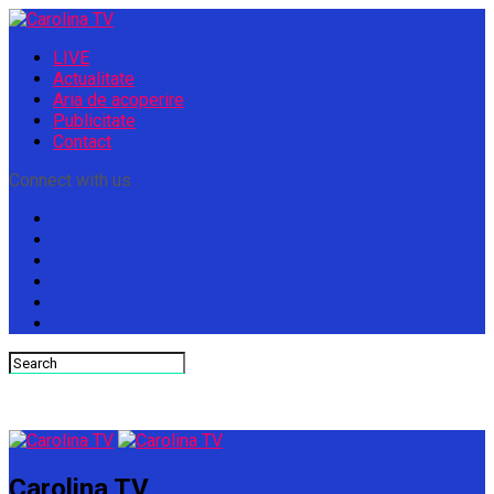
LIVE
Actualitate
Aria de acoperire
Publicitate
Contact
Connect with us
Carolina TV