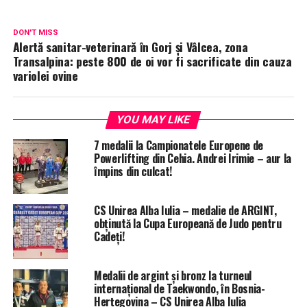
DON'T MISS
Alertă sanitar-veterinară în Gorj și Vâlcea, zona
Transalpina: peste 800 de oi vor fi sacrificate din cauza
variolei ovine
YOU MAY LIKE
7 medalii la Campionatele Europene de
Powerlifting din Cehia. Andrei Irimie – aur la
împins din culcat!
CS Unirea Alba Iulia – medalie de ARGINT,
obținută la Cupa Europeană de Judo pentru
Cadeți!
Medalii de argint și bronz la turneul
internațional de Taekwondo, în Bosnia-
Herțegovina – CS Unirea Alba Iulia