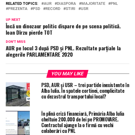
RELATED TOPICS:
AUR
DIASPORA
MAJORITATE
PNL
PREZENTA
PSD
RECORD
STIRI
USR
UP NEXT
Încă un dinozaur politic dispare de pe scena politică.
Ioan Dîrzu pierde TOT
DON'T MISS
AUR pe locul 3 după PSD și PNL. Rezultate parțiale la
alegerile PARLAMENTARE 2020
YOU MAY LIKE
PSD, AUR și USR – trei partide inexistente în
Alba Iulia. În spatele cortinei, complicitate
cu dezastrul transportului local?
În plină criză financiară, Primăria Alba Iulia
cheltuie 200.000 de lei pe PROMOVARE.
Contractul ajunge la o firmă cu vechi
colaborări cu PNL