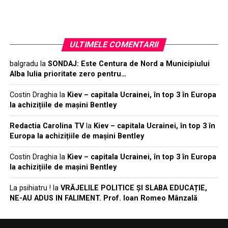
ULTIMELE COMENTARII
balgradu
la
SONDAJ: Este Centura de Nord a Municipiului
Alba Iulia prioritate zero pentru…
Costin Draghia
la
Kiev – capitala Ucrainei, în top 3 în Europa
la achizițiile de mașini Bentley
Redactia Carolina TV
la
Kiev – capitala Ucrainei, în top 3 în
Europa la achizițiile de mașini Bentley
Costin Draghia
la
Kiev – capitala Ucrainei, în top 3 în Europa
la achizițiile de mașini Bentley
La psihiatru !
la
VRĂJELILE POLITICE ȘI SLABA EDUCAȚIE,
NE-AU ADUS IN FALIMENT. Prof. Ioan Romeo Mânzală