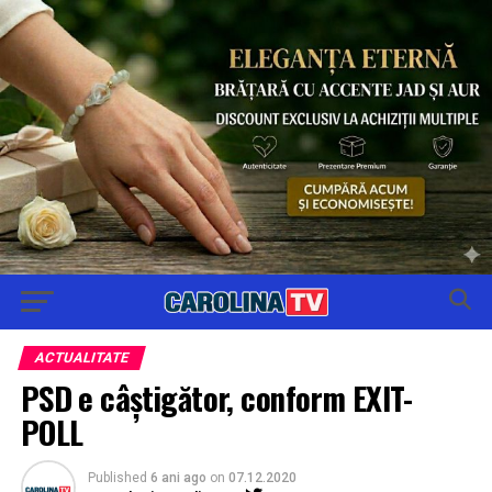
ACTUALITATE
PSD e câștigător, conform EXIT-
POLL
Published
6 ani ago
on
07.12.2020