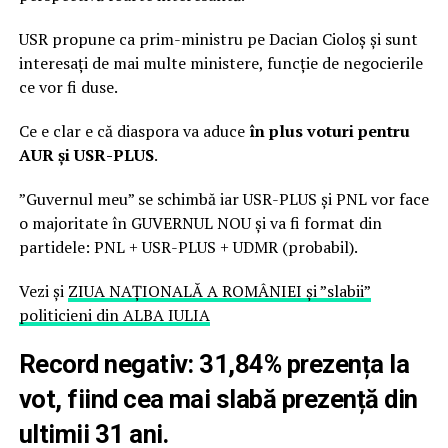
USR propune ca prim-ministru pe Dacian Cioloș și sunt
interesați de mai multe ministere, funcție de negocierile
ce vor fi duse.
Ce e clar e că diaspora va aduce
în plus voturi pentru
AUR și USR-PLUS
.
”Guvernul meu” se schimbă iar USR-PLUS și PNL vor face
o majoritate în GUVERNUL NOU și va fi format din
partidele: PNL + USR-PLUS + UDMR (probabil).
Vezi și
ZIUA NAȚIONALĂ A ROMÂNIEI și ”slabii”
politicieni din ALBA IULIA
Record negativ: 31,84% prezența la
vot, fiind cea mai slabă prezență din
ultimii 31 ani.