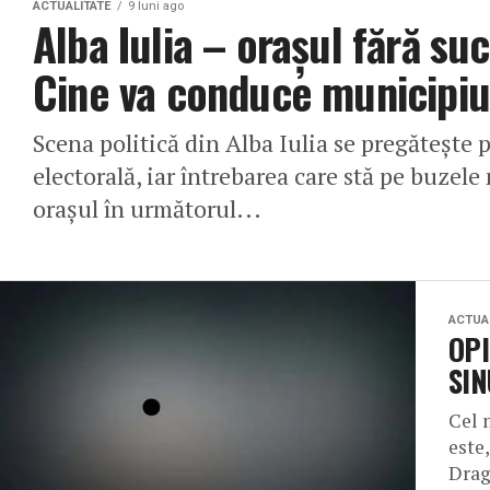
ACTUALITATE
9 luni ago
Alba Iulia – orașul fără suc
Cine va conduce municipiu
Scena politică din Alba Iulia se pregătește
electorală, iar întrebarea care stă pe buzel
orașul în următorul...
ACTUA
OPI
SIN
Cel 
este
Drag