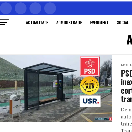
ACTUALITATE
ADMINISTRAŢIE
EVENIMENT
SOCIAL
A
ACTUA
PSD
ine
cor
tra
De m
auto
trăi
Tran