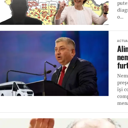
pute
diagn
o...
ACTUA
Ali
nem
fur
Nemu
preș
își 
compl
mena