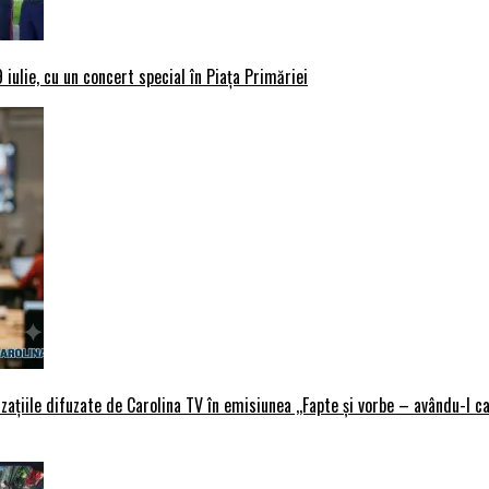
iulie, cu un concert special în Piața Primăriei
țiile difuzate de Carolina TV în emisiunea ,,Fapte și vorbe – avându-l ca 