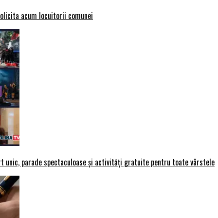
solicita acum locuitorii comunei
t unic, parade spectaculoase și activități gratuite pentru toate vârstele