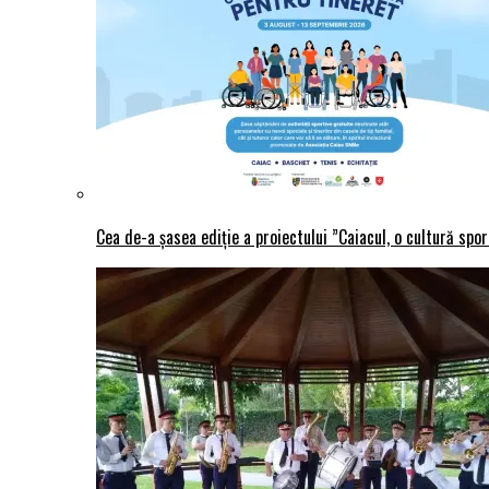
Cea de-a șasea ediție a proiectului ”Caiacul, o cultură spo