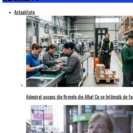
Actualitate
Adevărul ascuns din firmele din Alba! Ce se întâmplă de fap