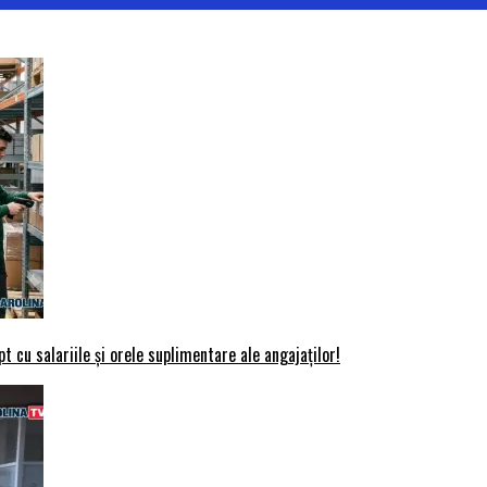
t cu salariile și orele suplimentare ale angajaților!