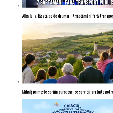
Alba Iulia, lăsată pe de drumuri: 7 săptămâni fără transport
Mihalț primește sprijin european: ce servicii gratuite pot 