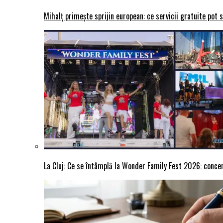
Mihalț primește sprijin european: ce servicii gratuite pot 
La Cluj: Ce se întâmplă la Wonder Family Fest 2026: concer