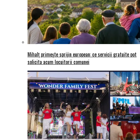
Mihalț primește sprijin european: ce servicii gratuite pot
solicita acum locuitorii comunei