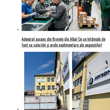
Adevărul ascuns din firmele din Alba! Ce se întâmplă de
fapt cu salariile și orele suplimentare ale angajaților!