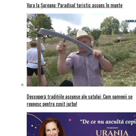
Vara la Șureanu: Paradisul turistic ascuns în munte
Descoperă tradițiile ascunse ale satului: Cum oamenii se
reunesc pentru cosit iarba!