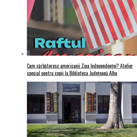
Cum sărbătoresc americanii Ziua Independenței? Atelier
special pentru copii la Biblioteca Județeană Alba