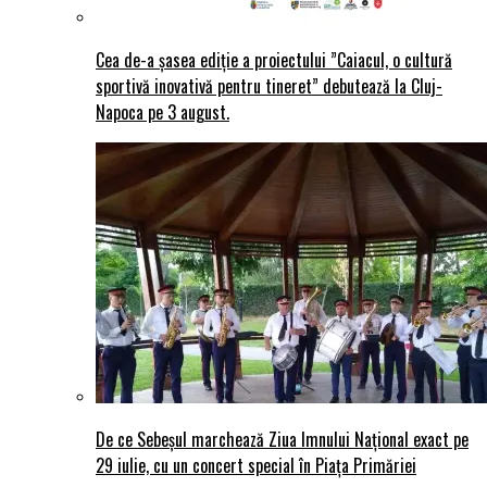
Cea de-a șasea ediție a proiectului ”Caiacul, o cultură
sportivă inovativă pentru tineret” debutează la Cluj-
Napoca pe 3 august.
De ce Sebeșul marchează Ziua Imnului Național exact pe
29 iulie, cu un concert special în Piața Primăriei