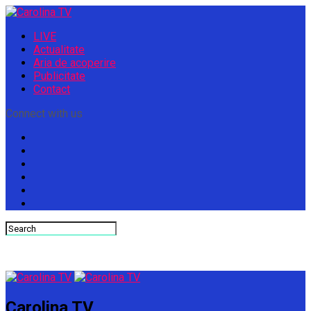
LIVE
Actualitate
Aria de acoperire
Publicitate
Contact
Connect with us
Carolina TV