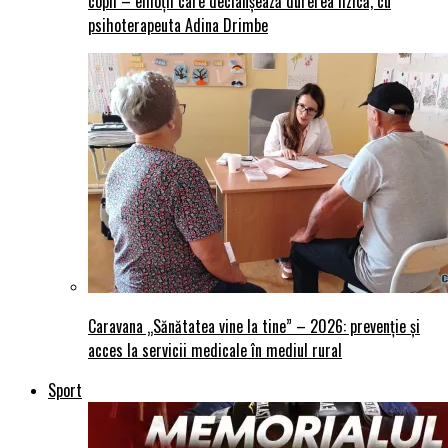
copii – emoții care declanșează durerea fizică, cu
psihoterapeuta Adina Drimbe
Caravana „Sănătatea vine la tine” – 2026: prevenție și
acces la servicii medicale în mediul rural
Sport