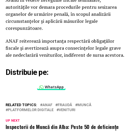
Având în vedere neregulile fiscale semnalate,
autoritățile vor demara procedurile pentru sesizarea
organelor de urmărire penală, în scopul analizării
circumstanțelor și aplicării măsurilor legale
corespunzătoare.
ANAF reiterează importanța respectării obligațiilor
fiscale și avertizează asupra consecințelor legale grave
ale nedeclarării veniturilor, indiferent de sursa acestora.
Distribuie pe:
WhatsApp
RELATED TOPICS:
ANAF
FRAUDĂ
MUNCĂ
PLATFORMELOR DIGITALE
VENITURI
UP NEXT
Inspectorii de Muncă din Alba: Peste 50 de deficiențe