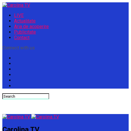
LIVE
Actualitate
Aria de acoperire
Publicitate
Contact
Connect with us
Carolina TV