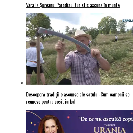
Vara la Șureanu: Paradisul turistic ascuns în munte
Descoperă tradițiile ascunse ale satului: Cum oamenii se
reunesc pentru cosit iarba!