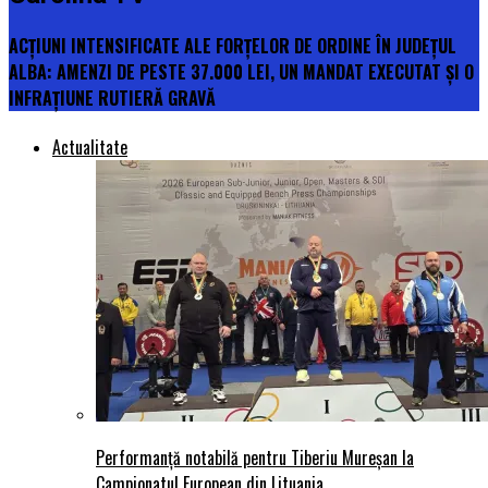
ACȚIUNI INTENSIFICATE ALE FORȚELOR DE ORDINE ÎN JUDEȚUL
ALBA: AMENZI DE PESTE 37.000 LEI, UN MANDAT EXECUTAT ȘI O
INFRAȚIUNE RUTIERĂ GRAVĂ
Actualitate
Performanță notabilă pentru Tiberiu Mureșan la
Campionatul European din Lituania