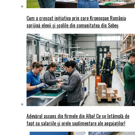
Cum a crescut inițiativa prin care Kronospan România
sprijină elevii și școlile din comunitatea din Sebeș
Adevărul ascuns din firmele din Alba! Ce se întâmplă de
fapt cu salariile și orele suplimentare ale angajaților!