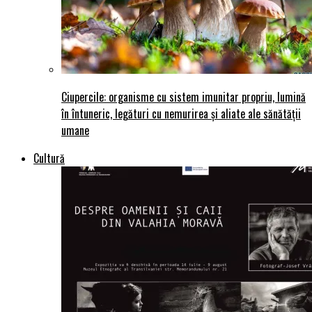
Ciupercile: organisme cu sistem imunitar propriu, lumină
în întuneric, legături cu nemurirea și aliate ale sănătății
umane
Cultură