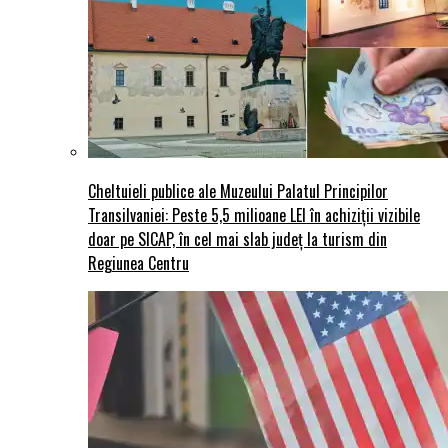
Cheltuieli publice ale Muzeului Palatul Principilor
Transilvaniei: Peste 5,5 milioane LEI în achiziții vizibile
doar pe SICAP, în cel mai slab județ la turism din
Regiunea Centru