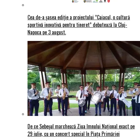
Cea de-a șasea ediție a proiectului ”Caiacul, o cultură
sportivă inovativă pentru tineret” debutează la Cluj-
Napoca pe 3 august.
De ce Sebeșul marchează Ziua Imnului Național exact pe
29 iulie, cu un concert special în Piața Primăriei