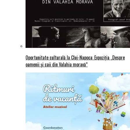
Oportunitate culturală la Cluj-Napoca: Expoziția „Despre
oamenii și caii din Valahia moravă”