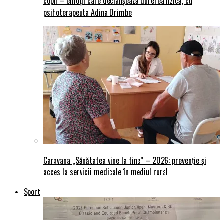
copii – emoții care declanșează durerea fizică, cu
psihoterapeuta Adina Drimbe
Caravana „Sănătatea vine la tine” – 2026: prevenție și
acces la servicii medicale în mediul rural
Sport