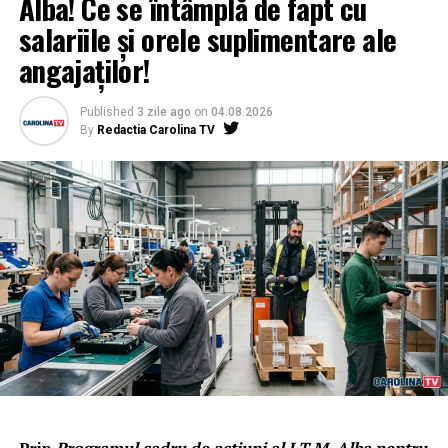
Alba! Ce se întâmplă de fapt cu
salariile și orele suplimentare ale
angajaților!
Published
3 zile ago
on
04.08.2026
By
Redactia Carolina TV
Prin
Programul cadru de acțiuni al I.T.M. Alba pentru