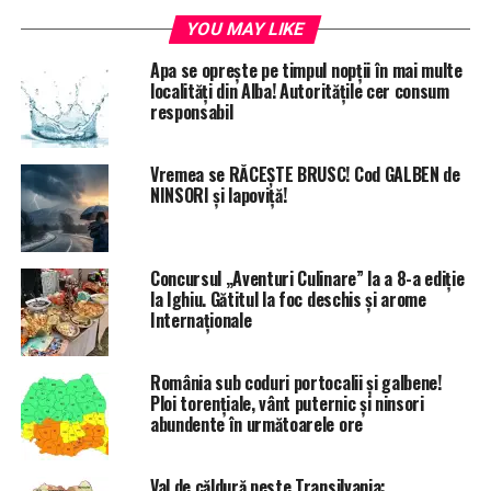
YOU MAY LIKE
Apa se oprește pe timpul nopții în mai multe
localități din Alba! Autoritățile cer consum
responsabil
Vremea se RĂCEȘTE BRUSC! Cod GALBEN de
NINSORI și lapoviță!
Concursul „Aventuri Culinare” la a 8-a ediție
la Ighiu. Gătitul la foc deschis și arome
Internaționale
România sub coduri portocalii și galbene!
Ploi torențiale, vânt puternic și ninsori
abundente în următoarele ore
Val de căldură peste Transilvania: