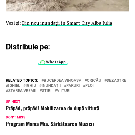
Vezi şi:
Din nou inundaţii în Smart City Alba Iulia
Distribuie pe:
WhatsApp
RELATED TOPICS:
BUCERDEA VINOASA
CRICĂU
DEZASTRE
IGHIEL
IGHIU
INUNDAȚII
PARURI
PLOI
STAREA VREMII
STIRI
VIITURI
UP NEXT
Prăpăd, prăpăd! Mobilizarea de după viitură
DON'T MISS
Program Mama Mia. Sărbătoarea Muzicii