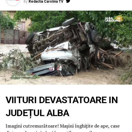
By
Redactia Carolina TV
VIITURI DEVASTATOARE IN
JUDEȚUL ALBA
Imagini cutremurătoare! Maşini înghiţite de ape, case