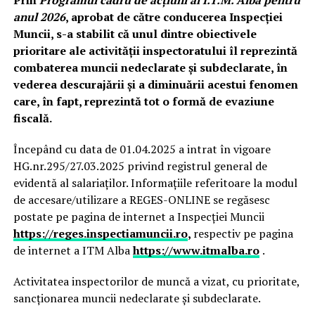
anul 2026
, aprobat de către conducerea Inspecției
Muncii, s-a stabilit că unul dintre obiectivele
prioritare ale activității inspectoratului îl reprezintă
combaterea muncii nedeclarate și subdeclarate, în
vederea descurajării și a diminuării acestui fenomen
care, în fapt, reprezintă tot o formă de evaziune
fiscală.
Începând cu data de 01.04.2025 a intrat în vigoare
HG.nr.295/27.03.2025 privind registrul general de
evidentă al salariaților. Informațiile referitoare la modul
de accesare/utilizare a REGES-ONLINE se regăsesc
postate pe pagina de internet a Inspecției Muncii
https://reges.inspectiamuncii.ro
,
respectiv pe pagina
de internet a ITM Alba
https://www.itmalba.ro
.
Activitatea inspectorilor de muncă a vizat, cu prioritate,
sancționarea muncii nedeclarate și subdeclarate.