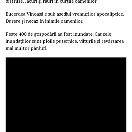
distruse, lacuri şi râuri în curţile oamenilor.
Bucerdea Vinoasă e sub asediul vremurilor apocaliptice.
Durere şi necaz în inimile oamenilor.
Peste 400 de gospodării au fost inundate. Cauzele
inundațiilor sunt ploile puternice, viiturile și revărsarea
mai multor pârâuri.