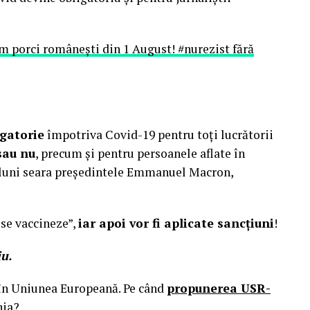
m porci românești din 1 August! #nurezist fără
gatorie
împotriva Covid-19 pentru toți lucrătorii
sau nu
, precum și pentru persoanele aflate în
t luni seara președintele Emmanuel Macron,
se vaccineze”,
iar apoi vor fi aplicate sancțiuni
!
u.
 în Uniunea Europeană. Pe când
propunerea USR-
ia?