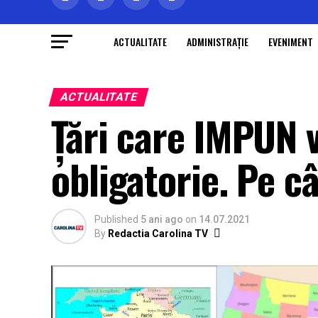
ACTUALITATE
ADMINISTRAŢIE
EVENIMENT
ACTUALITATE
Țări care IMPUN 
obligatorie. Pe c
Published
5 ani ago
on
14.07.2021
By
Redactia Carolina TV