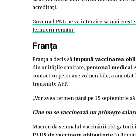
acreditați.
Guvernul PNL ne va interzice să mai crește
fermierii români!
Franța
Franța a decis să
impună vaccinarea obli
din unitățile sanitare,
personal medical 
contact cu persoane vulnerabile, a anunța
transmite AFP.
„Vor avea termen până pe 15 septembrie să 
Cine nu se vaccinează nu primește salari
Macron dă semnalul vaccinării obligatorii
PLUS de vaccinare obligatorie
în Român