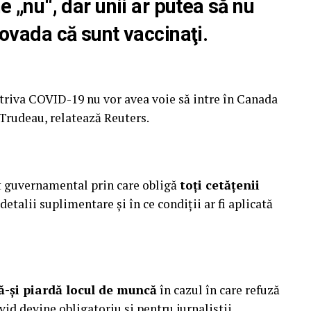
 „nu“, dar unii ar putea să nu
ovada că sunt vaccinaţi.
otriva COVID-19 nu vor avea voie să intre în Canada
 Trudeau, relatează Reuters.
et guvernamental prin care obligă
toți cetățenii
i detalii suplimentare și în ce condiții ar fi aplicată
să-și piardă locul de muncă
în cazul în care refuză
vid devine obligatoriu și pentru jurnaliștii