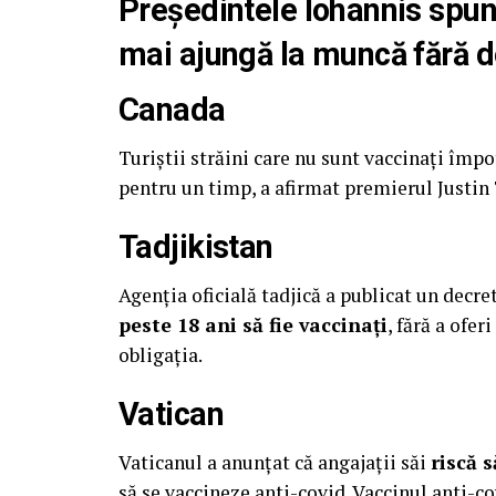
Preşedintele Iohannis spune
mai ajungă la muncă fără d
Canada
Turiştii străini care nu sunt vaccinaţi împ
pentru un timp, a afirmat premierul Justin
Tadjikistan
Agenția oficială tadjică a publicat un decr
peste 18 ani să fie vaccinați
, fără a ofer
obligația.
Vatican
Vaticanul a anunțat că angajații săi
riscă 
să se vaccineze anti-covid. Vaccinul anti-co