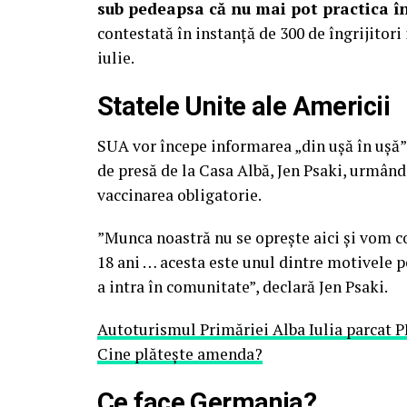
sub pedeapsa că nu mai pot practica î
contestată în instanță de 300 de îngrijitori
iulie.
Statele Unite ale Americii
SUA vor începe informarea „din ușă în ușă”
de presă de la Casa Albă, Jen Psaki, urmând
vaccinarea obligatorie.
”Munca noastră nu se oprește aici și vom c
18 ani … acesta este unul dintre motivele p
a intra în comunitate”, declară Jen Psaki.
Autoturismul Primăriei Alba Iulia parcat
Cine plătește amenda?
Ce face Germania?