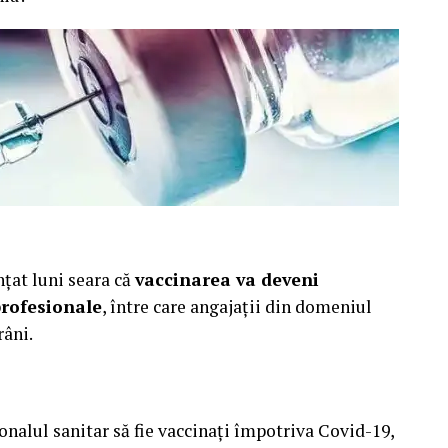
nțat luni seara că
vaccinarea va deveni
profesionale
, între care angajații din domeniul
râni.
onalul sanitar să fie vaccinați împotriva Covid-19,