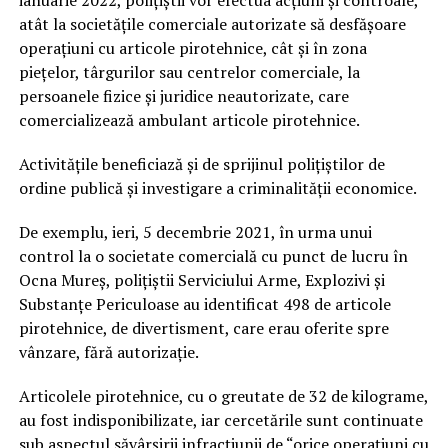
ianuarie 2022, polițiștii vor efectua acţiuni şi controale,
atât la societăţile comerciale autorizate să desfăşoare
operaţiuni cu articole pirotehnice, cât şi în zona
pieţelor, târgurilor sau centrelor comerciale, la
persoanele fizice și juridice neautorizate, care
comercializează ambulant articole pirotehnice.
Activitățile beneficiază şi de sprijinul polițiștilor de
ordine publică şi investigare a criminalității economice.
De exemplu, ieri, 5 decembrie 2021, în urma unui
control la o societate comercială cu punct de lucru în
Ocna Mureș, polițiștii Serviciului Arme, Explozivi și
Substanțe Periculoase au identificat 498 de articole
pirotehnice, de divertisment, care erau oferite spre
vânzare, fără autorizație.
Articolele pirotehnice, cu o greutate de 32 de kilograme,
au fost indisponibilizate, iar cercetările sunt continuate
sub aspectul săvârșirii infracțiunii de “orice operațiuni cu