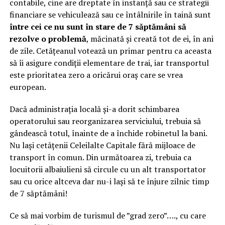
contabile, cine are dreptate în instanță sau ce strategii
financiare se vehiculează sau ce întâlnirile în taină sunt
între cei ce nu sunt în stare de 7 săptămâni să
rezolve o problemă
, măcinată și creată tot de ei, în ani
de zile. Cetățeanul votează un primar pentru ca aceasta
să îi asigure condiții elementare de trai, iar transportul
este prioritatea zero a oricărui oraș care se vrea
european.
Dacă administrația locală și-a dorit schimbarea
operatorului sau reorganizarea serviciului, trebuia să
gândească totul, înainte de a închide robinetul la bani.
Nu lași cetățenii Celeilalte Capitale fără mijloace de
transport în comun. Din următoarea zi, trebuia ca
locuitorii albaiulieni să circule cu un alt transportator
sau cu orice altceva dar nu-i lași să te înjure zilnic timp
de 7 săptămâni!
Ce să mai vorbim de turismul de ”grad zero”…., cu care