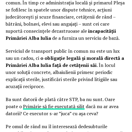
comun. În timp ce administrația locală și primarul Pleșa
se fofilesc în spatele unor dispute tehnice, acțiuni
judecătorești și scuze financiare, cetățenii de rând –
bătrâni, bolnavi, elevi sau angajați – sunt cei care
suportă consecințele dezastruoase ale
incapacității
Primăriei Alba Iulia
de a furniza un serviciu de bază.
Serviciul de transport public în comun nu este un lux
sau un cadou, ci
o obligație legală și morală directă a
Primăriei Alba Iulia față de cetățenii săi
. În locul
unor soluții concrete, albaiulienii primesc periodic
explicații sterile, justificări sterile privind litigiile sau
acuzații reciproce.
Ba sunt datorii de plată către STP, ba nu sunt. Oare
poate o
Primărie să fie executată silit
dacă nu ar avea
datorii? Ce executor s-ar ”juca” cu așa ceva?
Pe omul de rând nu îl interesează dedesubturile