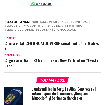
WhatsApp
RELATED TOPICS:
ARTICOLE PIROTEHNICE
CONTROALE
EXPLOZIVI
FOC ARTIFICII
FOC DE ARTIFICII
IPJ
SERVICIULUI ARME
SUBSTANŢE PERICULOASE
UP NEXT
Cum a votat CERTIFICATUL VERDE senatorul Călin Matieș
?!
DON'T MISS
Cugireanul Radu Sîrbu a cucerit New York-ul cu ”twister
cake”
YOU MAY LIKE
Jandarmii ies în forță în Alba! Controale și
măsuri speciale la meciuri, „Noaptea
Muzeelor” și Serbarea Narciselor