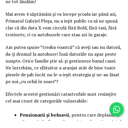
ne tot lăudăm!
Mai avem 4 săptămâni și va începe școala iar până azi,
Primarul Gabriel Pleșa, nu a ieșit public ca să ne spună
clar că din data X vom circulă fără Bold, fără taxi, fără
trotinete, ci cu autobuzele care stau azi în garaje.
Am putea spune ”treaba voastră” că aveți sau nu datorii,
da-ți drumul la autobuze! Însă datoriile nu apar peste
noapte. Orice familie știe să-și gestioneze banul casei.
Ne întrebăm, ce sfătuitor a aranjat atât de bine toate
piesele de șah încât nu le-a ieșit strategia și ne-au lăsat
pe noi „cu ochii în soare”?
Efectele acestei gestionări catastrofale sunt resimțite
cel mai crunt de categoriile vulnerabile:
Pensionarii și bolnavii
, pentru care deplasarea
către spitale, farmacii sau piețe a devenit o piatră