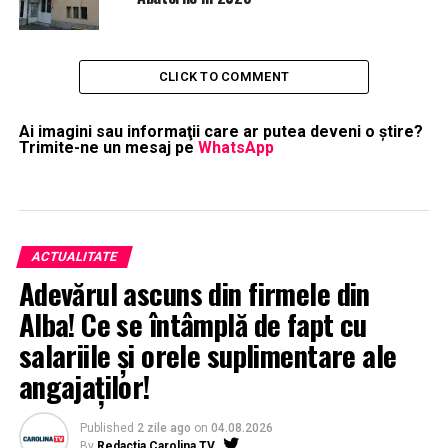
CLICK TO COMMENT
Ai imagini sau informaţii care ar putea deveni o ştire?
Trimite-ne un mesaj pe
WhatsApp
ACTUALITATE
Adevărul ascuns din firmele din
Alba! Ce se întâmplă de fapt cu
salariile și orele suplimentare ale
angajaților!
Published
2 zile ago
on
04.08.2026
By
Redactia Carolina TV