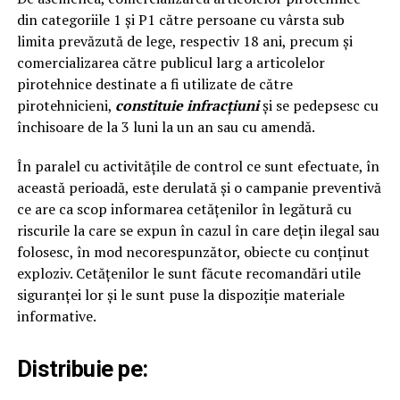
din categoriile 1 şi P1 către persoane cu vârsta sub
limita prevăzută de lege, respectiv 18 ani, precum şi
comercializarea către publicul larg a articolelor
pirotehnice destinate a fi utilizate de către
pirotehnicieni,
constituie infracţiuni
şi se pedepsesc cu
închisoare de la 3 luni la un an sau cu amendă.
În paralel cu activităţile de control ce sunt efectuate, în
această perioadă, este derulată şi o campanie preventivă
ce are ca scop informarea cetăţenilor în legătură cu
riscurile la care se expun în cazul în care deţin ilegal sau
folosesc, în mod necorespunzător, obiecte cu conţinut
exploziv. Cetățenilor le sunt făcute recomandări utile
siguranţei lor şi le sunt puse la dispoziţie materiale
informative.
Distribuie pe: