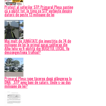
Protest al șoferilor STP. Primarul Pleșa susține
că a plătit tot, în timp ce STP vorbește despre
datorii de peste 13 milioane de lei
Mai mult de JUMĂTATE din investiția de 74 de
milioane de lei în primul pasaj subteran din
Alba Iulia va fi plătită din BUGETUL LOCAL. Va
descongestiona traficul?
Primarul Pleșa rupe tăcerea după plângerea la
DNA: „STP avea bani de salarii. Unde s-au dus
milioane de lei?