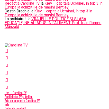
Redactia Carolina TV
la
Kiev – capitala Ucrainei, în top 3 în
Europa la achizițiile de mașini Bentley
Costin Draghia
la
Kiev – capitala Ucrainei, în top 3 în
Europa la achizițiile de mașini Bentley
La psihiatru !
la
VRĂJELILE POLITICE ȘI SLABA
EDUCAȚIE, NE-AU ADUS IN FALIMENT. Prof. Ioan Romeo
Mânzală
Live – Carolina TV
Publicitate TV și Online
Aria de acoperire Carolina TV
Info
Codul de conduită