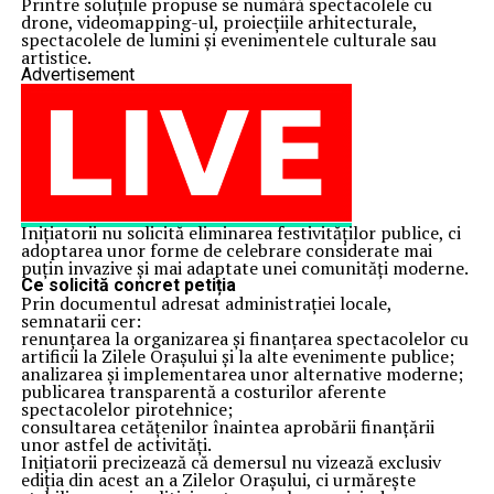
Printre soluțiile propuse se numără spectacolele cu
drone, videomapping-ul, proiecțiile arhitecturale,
spectacolele de lumini și evenimentele culturale sau
artistice.
Advertisement
Inițiatorii nu solicită eliminarea festivităților publice, ci
adoptarea unor forme de celebrare considerate mai
puțin invazive și mai adaptate unei comunități moderne.
Ce solicită concret petiția
Prin documentul adresat administrației locale,
semnatarii cer:
renunțarea la organizarea și finanțarea spectacolelor cu
artificii la Zilele Orașului și la alte evenimente publice;
analizarea și implementarea unor alternative moderne;
publicarea transparentă a costurilor aferente
spectacolelor pirotehnice;
consultarea cetățenilor înaintea aprobării finanțării
unor astfel de activități.
Inițiatorii precizează că demersul nu vizează exclusiv
ediția din acest an a Zilelor Orașului, ci urmărește