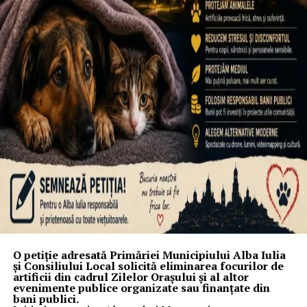
O petiție adresată Primăriei Municipiului Alba Iulia
și Consiliului Local solicită eliminarea focurilor de
artificii din cadrul Zilelor Orașului și al altor
evenimente publice organizate sau finanțate din
bani publici.