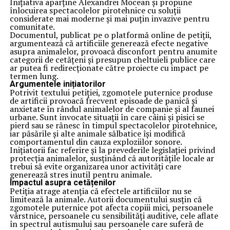
Inițiativa aparține Alexandrei Mocean și propune
înlocuirea spectacolelor pirotehnice cu soluții
considerate mai moderne și mai puțin invazive pentru
comunitate.
Documentul, publicat pe o platformă online de petiții,
argumentează că artificiile generează efecte negative
asupra animalelor, provoacă disconfort pentru anumite
categorii de cetățeni și presupun cheltuieli publice care
ar putea fi redirecționate către proiecte cu impact pe
termen lung.
Argumentele inițiatorilor
Potrivit textului petiției, zgomotele puternice produse
de artificii provoacă frecvent episoade de panică și
anxietate în rândul animalelor de companie și al faunei
urbane. Sunt invocate situații în care câini și pisici se
pierd sau se rănesc în timpul spectacolelor pirotehnice,
iar păsările și alte animale sălbatice își modifică
comportamentul din cauza exploziilor sonore.
Inițiatorii fac referire și la prevederile legislației privind
protecția animalelor, susținând că autoritățile locale ar
trebui să evite organizarea unor activități care
generează stres inutil pentru animale.
Impactul asupra cetățenilor
Petiția atrage atenția că efectele artificiilor nu se
limitează la animale. Autorii documentului susțin că
zgomotele puternice pot afecta copiii mici, persoanele
vârstnice, persoanele cu sensibilități auditive, cele aflate
în spectrul autismului sau persoanele care suferă de