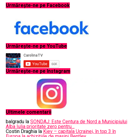
Urmărește-ne pe Facebook
Urmăreşte-ne pe YouTube
Urmăreşte-ne pe Instagram
Ultimele comentarii
balgradu
la
SONDAJ: Este Centura de Nord a Municipiului
Alba Iulia prioritate zero pentru…
Costin Draghia
la
Kiev – capitala Ucrainei, în top 3 în
Europa la achizițiile de mașini Bentley