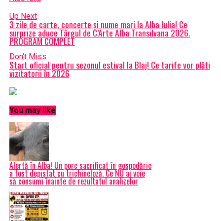
Up Next
3 zile de carte, concerte și nume mari la Alba Iulia! Ce
surprize aduce Târgul de C’Arte Alba Transilvana 2026.
PROGRAM COMPLET
Don't Miss
Start oficial pentru sezonul estival la Blaj! Ce tarife vor plăti
vizitatorii în 2026
You may like
Alertă în Alba! Un porc sacrificat în gospodărie
a fost depistat cu trichineloză. Ce NU ai voie
să consumi înainte de rezultatul analizelor