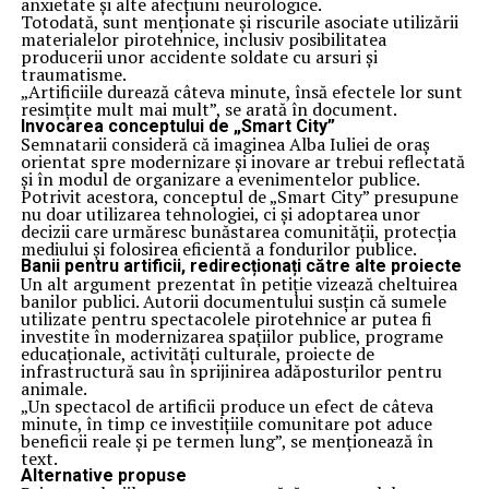
anxietate și alte afecțiuni neurologice.
Totodată, sunt menționate și riscurile asociate utilizării
materialelor pirotehnice, inclusiv posibilitatea
producerii unor accidente soldate cu arsuri și
traumatisme.
„Artificiile durează câteva minute, însă efectele lor sunt
resimțite mult mai mult”, se arată în document.
Invocarea conceptului de „Smart City”
Semnatarii consideră că imaginea Alba Iuliei de oraș
orientat spre modernizare și inovare ar trebui reflectată
și în modul de organizare a evenimentelor publice.
Potrivit acestora, conceptul de „Smart City” presupune
nu doar utilizarea tehnologiei, ci și adoptarea unor
decizii care urmăresc bunăstarea comunității, protecția
mediului și folosirea eficientă a fondurilor publice.
Banii pentru artificii, redirecționați către alte proiecte
Un alt argument prezentat în petiție vizează cheltuirea
banilor publici. Autorii documentului susțin că sumele
utilizate pentru spectacolele pirotehnice ar putea fi
investite în modernizarea spațiilor publice, programe
educaționale, activități culturale, proiecte de
infrastructură sau în sprijinirea adăposturilor pentru
animale.
„Un spectacol de artificii produce un efect de câteva
minute, în timp ce investițiile comunitare pot aduce
beneficii reale și pe termen lung”, se menționează în
text.
Alternative propuse