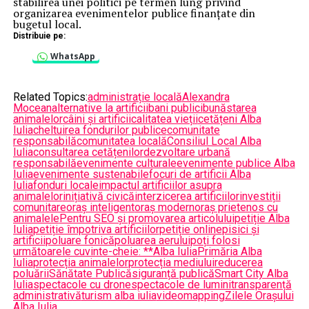
stabilirea unei politici pe termen lung privind
organizarea evenimentelor publice finanțate din
bugetul local.
Distribuie pe:
WhatsApp
Related Topics:
administrație locală
Alexandra
Mocean
alternative la artificii
bani publici
bunăstarea
animalelor
câini și artificii
calitatea vieții
cetățeni Alba
Iulia
cheltuirea fondurilor publice
comunitate
responsabilă
comunitatea locală
Consiliul Local Alba
Iulia
consultarea cetățenilor
dezvoltare urbană
responsabilă
evenimente culturale
evenimente publice Alba
Iulia
evenimente sustenabile
focuri de artificii Alba
Iulia
fonduri locale
impactul artificiilor asupra
animalelor
inițiativă civică
interzicerea artificiilor
investiții
comunitare
oraș inteligent
oraș modern
oraș prietenos cu
animalele
Pentru SEO și promovarea articolului
petiție Alba
Iulia
petiție împotriva artificiilor
petiție online
pisici și
artificii
poluare fonică
poluarea aerului
poți folosi
următoarele cuvinte-cheie: **Alba Iulia
Primăria Alba
Iulia
protecția animalelor
protecția mediului
reducerea
poluării
Sănătate Publică
siguranță publică
Smart City Alba
Iulia
spectacole cu drone
spectacole de lumini
transparență
administrativă
turism alba iulia
videomapping
Zilele Orașului
Alba Iulia