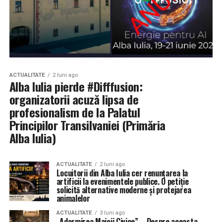
ACTUALITATE
2 luni ago
Alba Iulia pierde #Difffusion:
organizatorii acuză lipsa de
profesionalism de la Palatul
Principilor Transilvaniei (Primăria
Alba Iulia)
ACTUALITATE
2 luni ago
Locuitorii din Alba Iulia cer renunțarea la
artificii la evenimentele publice. O petiție
solicită alternative moderne și protejarea
animalelor
ACTUALITATE
3 luni ago
„Adormirea Maicii Civice” – Despre aceasta