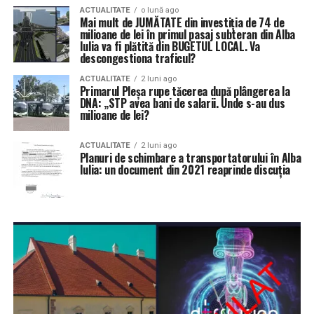
ACTUALITATE
o lună ago
Mai mult de JUMĂTATE din investiția de 74 de
milioane de lei în primul pasaj subteran din Alba
Iulia va fi plătită din BUGETUL LOCAL. Va
descongestiona traficul?
ACTUALITATE
2 luni ago
Primarul Pleșa rupe tăcerea după plângerea la
DNA: „STP avea bani de salarii. Unde s-au dus
milioane de lei?
ACTUALITATE
2 luni ago
Planuri de schimbare a transportatorului în Alba
Iulia: un document din 2021 reaprinde discuția