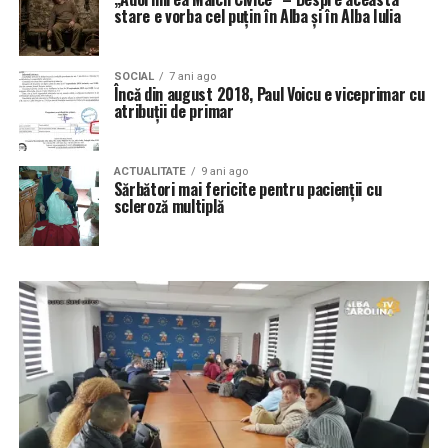
stare e vorba cel puțin în Alba și în Alba Iulia
SOCIAL
7 ani ago
Încă din august 2018, Paul Voicu e viceprimar cu
atribuții de primar
ACTUALITATE
9 ani ago
Sărbători mai fericite pentru pacienţii cu
scleroză multiplă