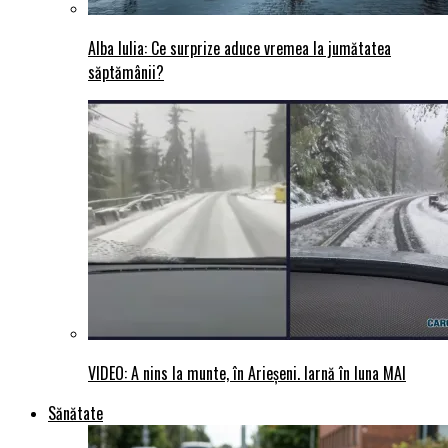
Alba Iulia: Ce surprize aduce vremea la jumătatea
săptămânii?
VIDEO: A nins la munte, în Arieșeni. Iarnă în luna MAI
Sănătate