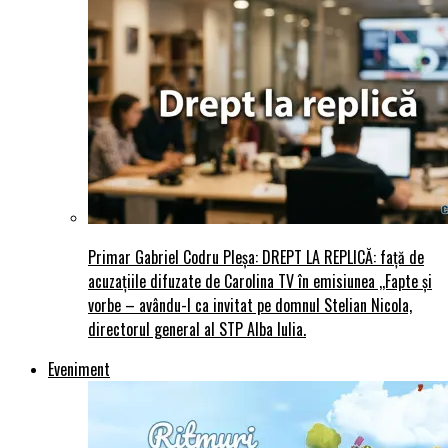
Primar Gabriel Codru Pleșa: DREPT LA REPLICĂ: față de
acuzațiile difuzate de Carolina TV în emisiunea ,,Fapte și
vorbe – avându-l ca invitat pe domnul Stelian Nicola,
directorul general al STP Alba Iulia.
Eveniment