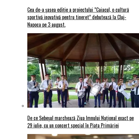
Cea de-a șasea ediție a proiectului ”Caiacul, o cultură
sportivă inovativă pentru tineret” debutează la Cluj-
Napoca pe 3 august.
De ce Sebeșul marchează Ziua Imnului Național exact pe
29 iulie, cu un concert special în Piața Primăriei