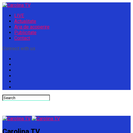
LIVE
Actualitate
Aria de acoperire
Publicitate
Contact
Connect with us
Carolina TV