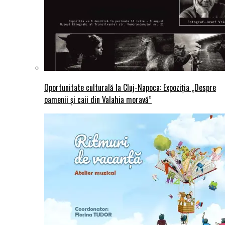
Oportunitate culturală la Cluj-Napoca: Expoziția „Despre
oamenii și caii din Valahia moravă”