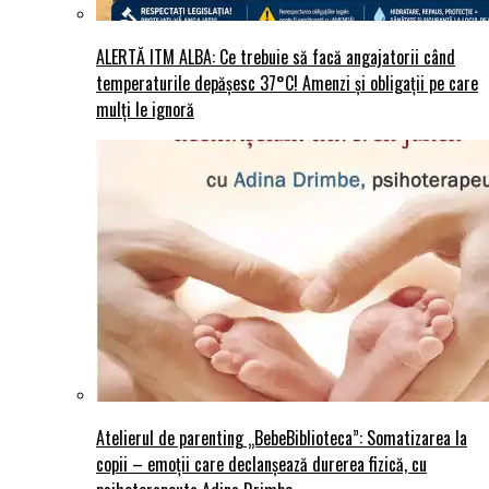
ALERTĂ ITM ALBA: Ce trebuie să facă angajatorii când
temperaturile depășesc 37°C! Amenzi și obligații pe care
mulți le ignoră
Atelierul de parenting „BebeBiblioteca”: Somatizarea la
copii – emoții care declanșează durerea fizică, cu