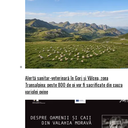
Alertă sanitar-veterinară în Gorj și Vâlcea, zona
Transalpina: peste 800 de oi vor fi sacrificate din cauza
variolei ovine