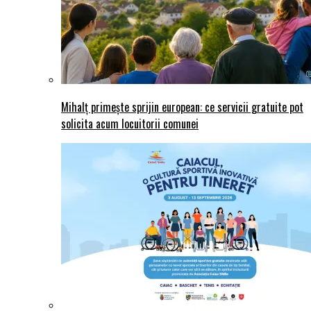
Mihalț primește sprijin european: ce servicii gratuite pot
solicita acum locuitorii comunei